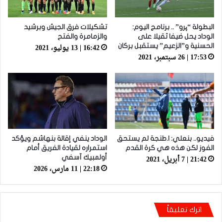
البطولة “پرو” .. برنامج اليوم:
تشكيلات فرق الجيش وبرشيد
الوداد يحل ضيفا ثقيلا على
والزمامرة والفتح
16:42 | 13 يوليو، 2021
الحسنية و”الزعيم” يستقبل بركان
17:53 | 26 سبتمبر، 2021
فيديو.. بنعلي: ا.طنجة لم يستحق
الوداد ينفي إقالة بنهاشم ويؤكد
الفوز لكن هذه هي كرة القدم
استمراره لقيادة الفريق أمام
21:42 | 7 أبريل، 2021
أولمبيك آسفي
22:18 | 11 مارس، 2026
اترك تعليقاً