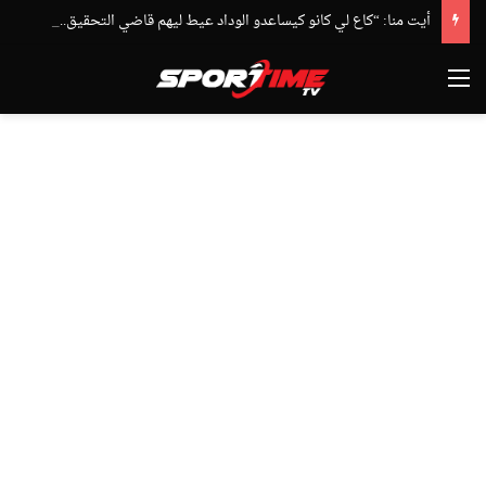
أيت منا: “كاع لي كانو كيساعدو الوداد عيط ليهم قاضي التحقيق.. دابا حتى شي واحد ما بقا باغي يعاون”
القائمة