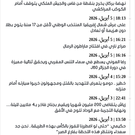
نهضة بركان يخرج بنقطة من فاس والجيش الملكي يتوقف أمام
الكوكب المراكشي
18:13 | 5 أبريل، 2026
على عرش شمال إفريقيا: المنتخب الوطني لأقل من 17 سنة يتوج بطلا
دون هزيمة أو تعادل
16:21 | 5 أبريل، 2026
صراع ناري في افتتاح ماراطون الرمال
16:16 | 5 أبريل، 2026
رضا العوني يسطع في سماء التنس المغربي ويحقق ثنائية مميزة
في دورة الجزائر J60
15:20 | 4 أبريل، 2026
خطير .. دومو يتعرض للتهديد بالقتل ومجهولون خربوا سيارته أمام
منزله
22:41 | 3 أبريل، 2026
زياش يتقاضى 200 مليون شهريا ويقيم بجناح فاخر بـ4 ملايين لليلة…
ونهاية التجربة مع الوداد تلوح في الأفق
13:50 | 3 أبريل، 2026
حكيمي: “حتى لو اضطررنا للفوز بالكأس بهذه الطريقة.. نحن جد
سعداء وننتظر هذه اللحظة بفارغ الصبر”