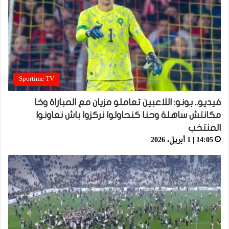
Sportime TV
فيديو.. بونو: اللاعبين تعاملو مزيان مع المباراة وخا
مكانتش ساهلة وحنا كنحاولوا نركزوا باش نعاونوا
المنتخب
14:05 | 1 أبريل، 2026