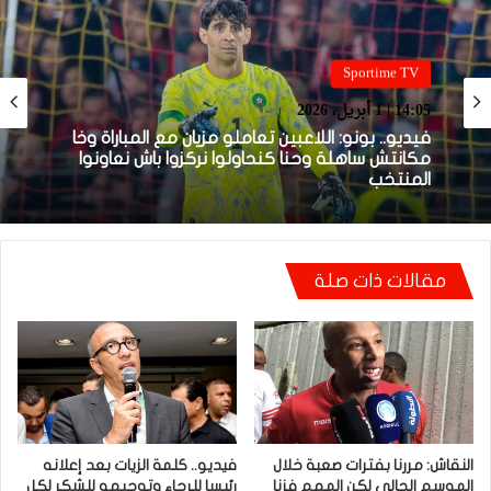
Sportime TV
Sportime TV
14:04 | 1 أبريل، 2026
14:05 | 1 أبريل، 2026
فيديو.. لحظة اجتياح الجمهور الجزائري لأرضية
ملعب تورينو وإحداث فوضى عارمة داخله
فيديو.. بونو: اللاعبين تعاملو مزيان مع المباراة وخا
مقالات ذات صلة
مكانتش ساهلة وحنا كنحاولوا نركزوا باش نعاونوا
المنتخب
النقاش: مررنا بفترات صعبة خلال
فيديو.. كلمة الزيات بعد إعلانه
الموسم الحالي لكن المهم فزنا
رئيسا للرجاء وتوجيهه للشكر لكل