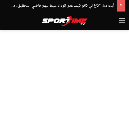
أيت منا: “كاع لي كانو كيساعدو الوداد عيط ليهم قاضي التحقيق.. دابا حتى شي واحد ما بقا باغي يعاون”
القائمة