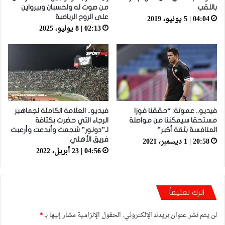
باللقب
من صوت له ولحسبان وبيرواين
04:04 | 5 يونيو، 2019
على الروح الرياضية
02:13 | 8 يوليو، 2025
فيديو.. عموتة: “حققنا فوزا
فيديو.. العلامة الكاملة لجماهير
مستحقا سيمكننا من مواصلة
الرجاء التي حضرت بكثافة
المنافسة بثقة أكبر”
لـ”دونور” شجعت وأبدعت وأرعبت
20:58 | 1 ديسمبر، 2021
فريق الأهلي
04:56 | 23 أبريل، 2022
اترك تعليقاً
لن يتم نشر عنوان بريدك الإلكتروني.
الحقول الإلزامية مشار إليها بـ
*