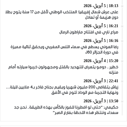
18:13 | 5 أبريل، 2026
على عرش شمال إفريقيا: المنتخب الوطني لأقل من 17 سنة يتوج بطلا
دون هزيمة أو تعادل
16:21 | 5 أبريل، 2026
صراع ناري في افتتاح ماراطون الرمال
16:16 | 5 أبريل، 2026
رضا العوني يسطع في سماء التنس المغربي ويحقق ثنائية مميزة
في دورة الجزائر J60
15:20 | 4 أبريل، 2026
خطير .. دومو يتعرض للتهديد بالقتل ومجهولون خربوا سيارته أمام
منزله
22:41 | 3 أبريل، 2026
زياش يتقاضى 200 مليون شهريا ويقيم بجناح فاخر بـ4 ملايين لليلة…
ونهاية التجربة مع الوداد تلوح في الأفق
13:50 | 3 أبريل، 2026
حكيمي: “حتى لو اضطررنا للفوز بالكأس بهذه الطريقة.. نحن جد
سعداء وننتظر هذه اللحظة بفارغ الصبر”