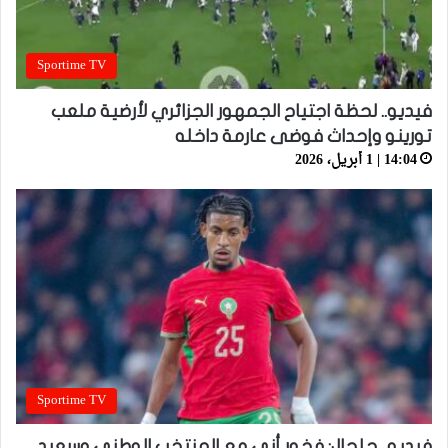
Sportime TV
فيديو.. لحظة اجتياح الجمهور الجزائري لأرضية ملعب
تورينو وإحداث فوضى عارمة داخله
14:04 | 1 أبريل، 2026
Sportime TV
فيديو.. حلحال: فخور أني مع المنتخب الوطني وسعيد