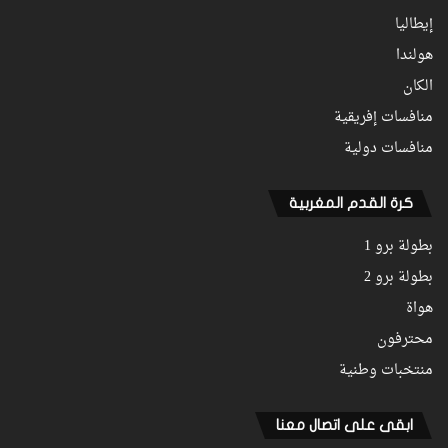
إيطاليا
هولندا
الكان
منافسات إفريقية
منافسات دولية
كرة القدم المغربية
بطولة برو 1
بطولة برو 2
هواة
محترفون
منتخبات وطنية
ابقى على اتصال معنا