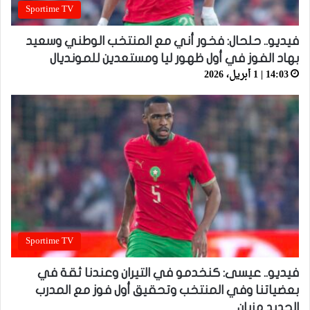
Sportime TV
فيديو.. حلحال: فخور أني مع المنتخب الوطني وسعيد
بهاد الفوز في أول ظهور ليا ومستعدين للمونديال
14:03 | 1 أبريل، 2026
Sportime TV
فيديو.. عيسى: كنخدمو في التيران وعندنا ثقة في
بعضياتنا وفي المنتخب وتحقيق أول فوز مع المدرب
الجديد مزيان