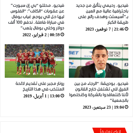
فيديو.. رحيمي يتألق من جديد
فيديو.. محللو “بي إن سبورت”
باحترافية عالية مع العين
عن عقوبات “الكاف”: “الفلوس
بـ”أسيستث وهدف رائع على
ليها حل للي يوجع غياب بوفال
طريقة الكبار
في مباراة فاصلة.. ندفع 100 ألف
21:46 | 7 نوفمبر، 2023
دولار وخلي بوفال يلعب”
00:59 | 2 فبراير، 2022
فيديو.. بودريقة: “الرجاء من بين
رونار مجبر على تقديم لائحة
الفرق للي تشتغل خارج القانون
المنتخب في هذا التاريخ
13:00 | 1 أبريل، 2019
لأننا كنتعاقدوا بالشركة وكنخلصوا
بالجمعية”
19:04 | 23 سبتمبر، 2023
اترك تعليقاً