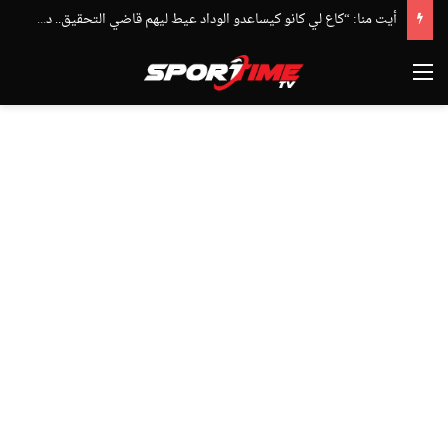
أيت منا: “كاع لي كانو كيساعدو الوداد عيط ليهم قاضي التحقيق.. دابا حتى شي واحد ما بقا باغي يعاون”
القائمة