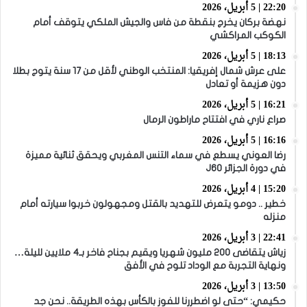
22:20 | 5 أبريل، 2026
نهضة بركان يخرج بنقطة من فاس والجيش الملكي يتوقف أمام
الكوكب المراكشي
18:13 | 5 أبريل، 2026
على عرش شمال إفريقيا: المنتخب الوطني لأقل من 17 سنة يتوج بطلا
دون هزيمة أو تعادل
16:21 | 5 أبريل، 2026
صراع ناري في افتتاح ماراطون الرمال
16:16 | 5 أبريل، 2026
رضا العوني يسطع في سماء التنس المغربي ويحقق ثنائية مميزة
في دورة الجزائر J60
15:20 | 4 أبريل، 2026
خطير .. دومو يتعرض للتهديد بالقتل ومجهولون خربوا سيارته أمام
منزله
22:41 | 3 أبريل، 2026
زياش يتقاضى 200 مليون شهريا ويقيم بجناح فاخر بـ4 ملايين لليلة…
ونهاية التجربة مع الوداد تلوح في الأفق
13:50 | 3 أبريل، 2026
حكيمي: “حتى لو اضطررنا للفوز بالكأس بهذه الطريقة.. نحن جد