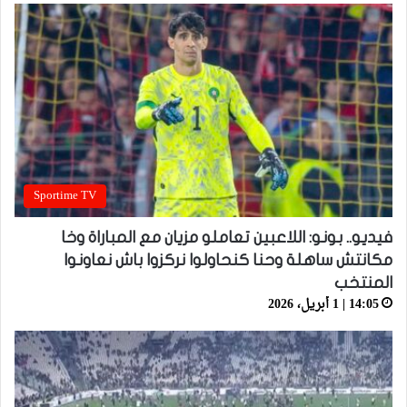
Sportime TV
فيديو.. بونو: اللاعبين تعاملو مزيان مع المباراة وخا
مكانتش ساهلة وحنا كنحاولوا نركزوا باش نعاونوا
المنتخب
14:05 | 1 أبريل، 2026