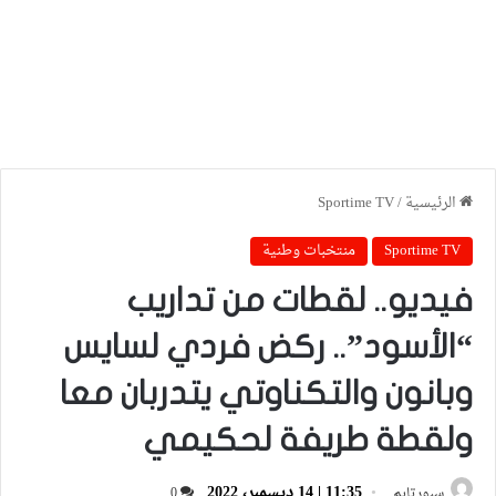
الرئيسية
/
Sportime TV
Sportime TV
منتخبات وطنية
فيديو.. لقطات من تداريب
“الأسود”.. ركض فردي لسايس
وبانون والتكناوتي يتدربان معا
ولقطة طريفة لحكيمي
11:35 | 14 ديسمبر، 2022
سبورتايم
0