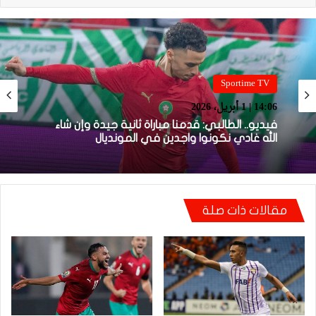
Sportime TV
Sportime TV
14:05 | 1 أبريل، 2026
14:06 | 1 أبريل، 2026
فيديو.. بونو: اللاعبين تعاملو مزيان مع المباراة وخا
مكانتش ساهلة وحنا كنحاولوا نركزوا باش نعاونوا
المنتخب
فيديو.. الطالبي: قدمنا مباراة ثانية جيدة وإن شاء
الله غادي نكونوا واجدين في المونديال
مقالات ذات صلة