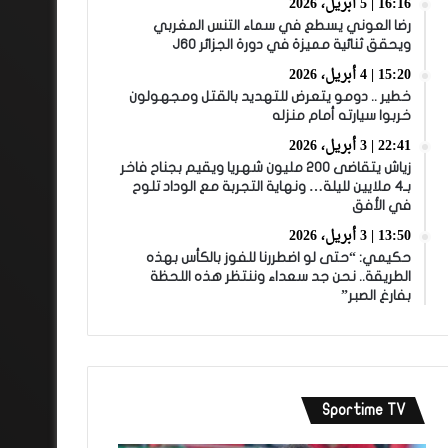
16:16 | 5 أبريل، 2026
رضا العوني يسطع في سماء التنس المغربي
ويحقق ثنائية مميزة في دورة الجزائر J60
15:20 | 4 أبريل، 2026
خطير .. دومو يتعرض للتهديد بالقتل ومجهولون
خربوا سيارته أمام منزله
22:41 | 3 أبريل، 2026
زياش يتقاضى 200 مليون شهريا ويقيم بجناح فاخر
بـ4 ملايين لليلة… ونهاية التجربة مع الوداد تلوح
في الأفق
13:50 | 3 أبريل، 2026
حكيمي: “حتى لو اضطررنا للفوز بالكأس بهذه
الطريقة.. نحن جد سعداء وننتظر هذه اللحظة
بفارغ الصبر”
Sportime TV