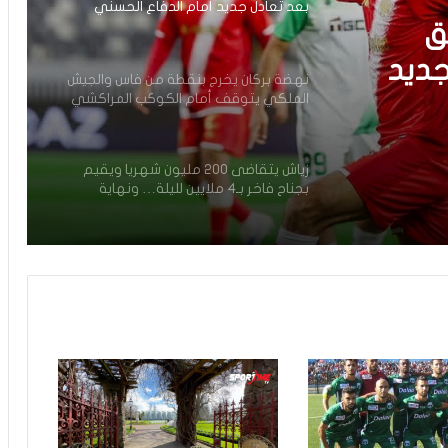
بعد تعادل جديد أمام الدفاع الحسني
الجديدي
ق
جديد
نهضة بركان يخرج بنقطة من فاس والجيش
الملكي يتوقف أمام الكوكب المراكشي
يدي
زياش يتقاضى 200 مليون شهريا ويقيم
بجناح فاخر بـ4 ملايين لليلة… ونهاية
التجربة مع الوداد تلوح في الأفق
فيديو.. الطالبي: قدمنا مباراة ثانية جيدة
وإن شاء الله غادي نكونوا واجدين في
المونديال
فيديو.. بونو: اللاعبين تعاملو مزيان مع
المباراة وخا مكانتش ساهلة وحنا كنحاولوا
نركزوا باش نعاونوا المنتخب
فيديو.. لحظة اجتياح الجمهور الجزائري