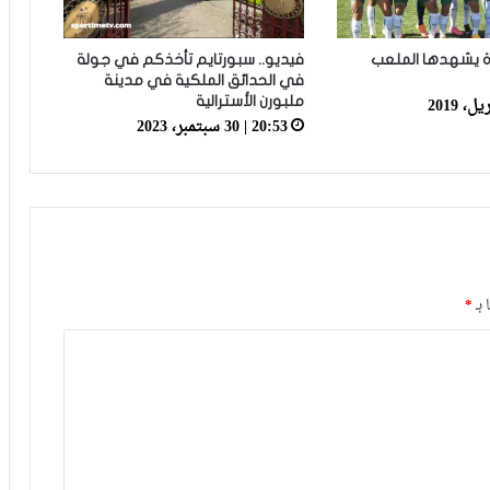
لأرضية ملعب تورينو وإحداث فوضى عارمة
داخله
ة يشهدها الملعب
فيديو.. سبورتايم تأخذكم في جولة
في الحدائق الملكية في مدينة
فيديو.. حلحال: فخور أني مع المنتخب
ملبورن الأسترالية
الوطني وسعيد بهاد الفوز في أول ظهور
20:53 | 30 سبتمبر، 2023
ليا ومستعدين للمونديال
فيديو.. عيسى: كنخدمو في التيران وعندنا
ثقة في بعضياتنا وفي المنتخب وتحقيق
أول فوز مع المدرب الجديد مزيان
أيت منا: “الوداد اليوم عايشة بسبابي
 بـ
*
وخسرت 20 مليار فالسنة الأولى”
أيت منا: “كاع لي كانو كيساعدو الوداد عيط
ليهم قاضي التحقيق.. دابا حتى شي واحد
ما بقا باغي يعاون”