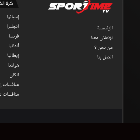
كرة ال
إسبانيا
انجلترا
الرئيسية
فرنسا
للإعلان معنا
ألمانيا
من نحن ؟
إيطاليا
اتصل بنا
هولندا
الكان
منافسات إف
منافسات د