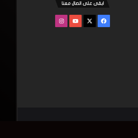
ابقى على اتصال معنا
فيسبوك
‫X
‫YouTube
انستقرام