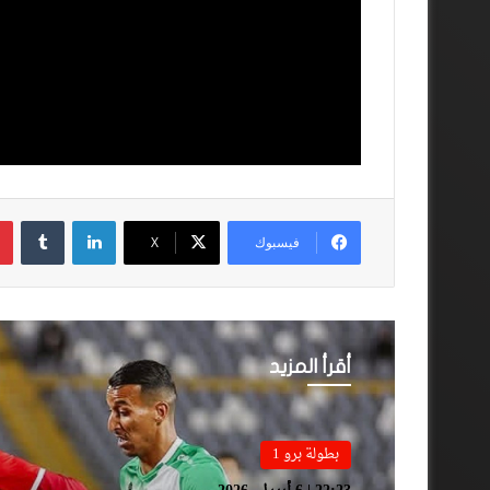
لينكدإن
فيسبوك
‫X
أقرأ المزيد
بطولة برو 1