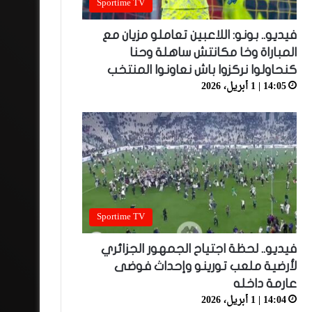
Sportime TV
فيديو.. بونو: اللاعبين تعاملو مزيان مع
المباراة وخا مكانتش ساهلة وحنا
كنحاولوا نركزوا باش نعاونوا المنتخب
14:05 | 1 أبريل، 2026
Sportime TV
فيديو.. لحظة اجتياح الجمهور الجزائري
لأرضية ملعب تورينو وإحداث فوضى
عارمة داخله
14:04 | 1 أبريل، 2026