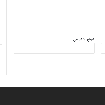
توالي النتائج السلبية يلاحق الوداد الرياضي
بعد تعادل جديد أمام الدفاع الحسني
الجديدي
نهضة بركان يخرج بنقطة من فاس والجيش
الملكي يتوقف أمام الكوكب المراكشي
الموقع الإلكتروني
زياش يتقاضى 200 مليون شهريا ويقيم
بجناح فاخر بـ4 ملايين لليلة… ونهاية
التجربة مع الوداد تلوح في الأفق