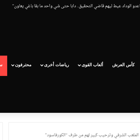
ق الوداد الرياضي بعد تعادل جديد أمام الدفاع الحسني الجديدي
كأس العرش
ألعاب القوى
رياضات أخرى
محترفون
سب
ة الملعب الشرفي وترحيب كبير لهم من طرف “الكورفاسود”