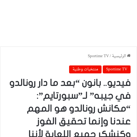
الرئيسية
/
Sportime TV
Sportime TV
منتخبات وطنية
فيديو.. بانون “بعد ما دار رونالدو
في جيبه” لـ”سبورتايم”:
“مكانش رونالدو هو المهم
عندنا وإنما تحقيق الفوز
وكنشكر جميع اللعابة لأننا