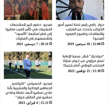
حوار.. راضي رئيس لجنة تسيير أمور
فيديو.. حضور كبير للمشجعات
الكوكب يتحدث عن الملعب
المغربيات في كأس العرب سافروا
والتعاقدات وطموح الصعود
إلى قطر لمتابعة “الأسود”
(فيديو)
وتشجيعهم في المباريات
12:00 | 18 سبتمبر، 2019
20:31 | 7 ديسمبر، 2021
“مونديال” قطر.. رسميا الإصابة
تمنع مزراوي من خوض مباراة
المنتخب الوطني أمام بلجيكا
15:38 | 25 نوفمبر، 2022
فيديو.. الحسوني: “كنواعدو
الجماهير الودادية والمغربية بأننا
غادي نمشيو لأبعد نقطة وغادي
نمشيو في الماتش مزيان”
15:21 | 4 فبراير، 2023