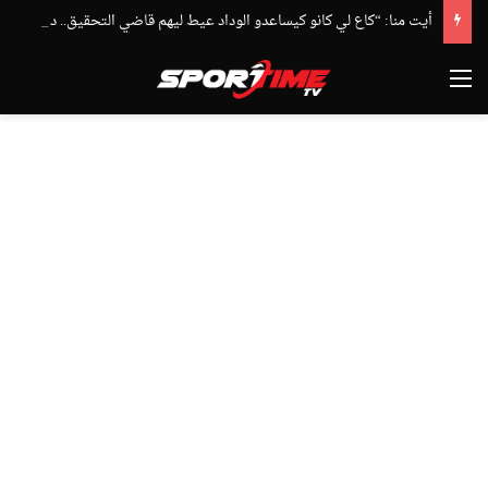
أيت منا: “كاع لي كانو كيساعدو الوداد عيط ليهم قاضي التحقيق.. دابا حتى شي واحد ما بقا باغي يعاون”
القائمة