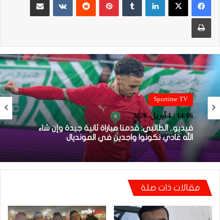
طباعة
Sportime TV
Sportime TV
14:05 | 1 أبريل، 2026
14:06 | 1 أبريل، 2026
فيديو.. بونو: اللاعبين تعاملو مزيان مع المباراة وخا
مكانتش ساهلة وحنا كنحاولوا نركزوا باش نعاونوا
فيديو.. الطالبي: قدمنا مباراة ثانية جيدة وإن شاء
المنتخب
الله غادي نكونوا واجدين في المونديال
مقالات ذات صلة