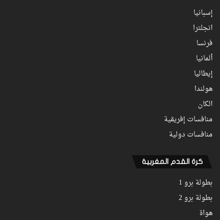
إسبانيا
انجلترا
فرنسا
ألمانيا
إيطاليا
هولندا
الكان
منافسات إفريقية
منافسات دولية
كرة القدم المغربية
بطولة برو 1
بطولة برو 2
هواة