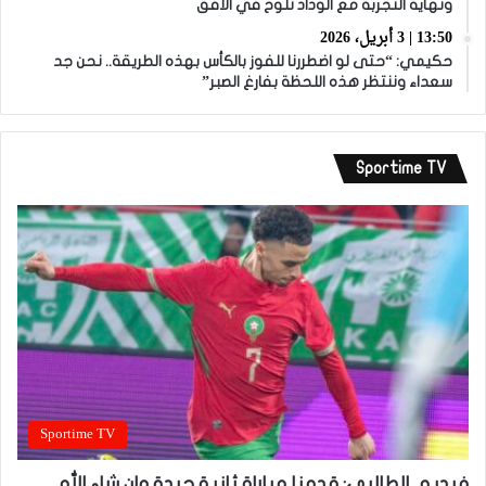
ونهاية التجربة مع الوداد تلوح في الأفق
13:50 | 3 أبريل، 2026
حكيمي: “حتى لو اضطررنا للفوز بالكأس بهذه الطريقة.. نحن جد
سعداء وننتظر هذه اللحظة بفارغ الصبر”
Sportime TV
Sportime TV
فيديو.. الطالبي: قدمنا مباراة ثانية جيدة وإن شاء الله