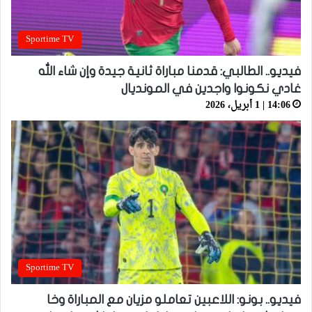
Sportime TV
فيديو.. الطالبي: قدمنا مباراة ثانية جيدة وإن شاء الله
غادي نكونوا واجدين في المونديال
14:06 | 1 أبريل، 2026
Sportime TV
فيديو.. بونو: اللاعبين تعاملو مزيان مع المباراة وخا