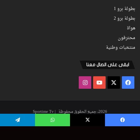
بطولة برو 1
بطولة برو 2
هواة
محترفون
منتخبات وطنية
ابقى على اتصال معنا
فيسبوك
‫X
‫YouTube
انستقرام
2026، جميع الحقوق محفوظة | Sportime Tv
فيسبوك
‫X
‫YouTube
انستقرام
يسبوك
‫X
واتساب
تيلقرام