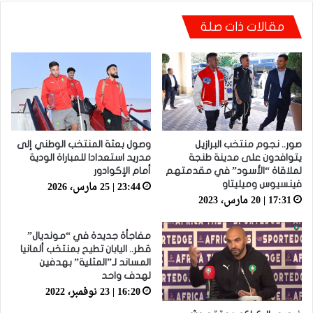
مقالات ذات صلة
صور.. نجوم منتخب البرازيل
وصول بعثة المنتخب الوطني إلى
يتوافدون على مدينة طنجة
مدريد استعدادا للمباراة الودية
لملاقاة “الأسود” في مقدمتهم
أمام الإكوادور
23:44 | 25 مارس، 2026
فينسيوس وميليتاو
17:31 | 20 مارس، 2023
مفاجأة جديدة في “مونديال”
قطر.. اليابان تطيح بمنتخب ألمانيا
المساند لـ”المثلية” بهدفين
لهدف واحد
16:20 | 23 نوفمبر، 2022