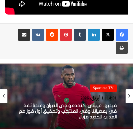
لينكدإن
بينتيريست
مشاركة عبر البريد
طباعة
Sportime TV
14:01 | 1 أبريل، 2026
فيديو.. عيسى: كنخدمو في التيران وعندنا ثقة
في بعضياتنا وفي المنتخب وتحقيق أول فوز مع
المدرب الجديد مزيان