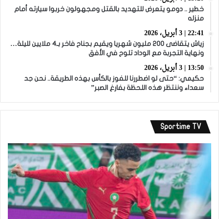
خطير .. دومو يتعرض للتهديد بالقتل ومجهولون خربوا سيارته أمام
منزله
22:41 | 3 أبريل، 2026
زياش يتقاضى 200 مليون شهريا ويقيم بجناح فاخر بـ4 ملايين لليلة…
ونهاية التجربة مع الوداد تلوح في الأفق
13:50 | 3 أبريل، 2026
حكيمي: “حتى لو اضطررنا للفوز بالكأس بهذه الطريقة.. نحن جد
سعداء وننتظر هذه اللحظة بفارغ الصبر”
Sportime TV