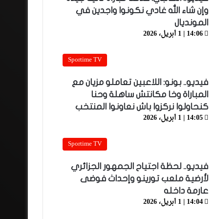
وإن شاء الله غادي نكونوا واجدين في
المونديال
14:06 | 1 أبريل، 2026
Sportime TV
فيديو.. بونو: اللاعبين تعاملو مزيان مع
المباراة وخا مكانتش ساهلة وحنا
كنحاولوا نركزوا باش نعاونوا المنتخب
14:05 | 1 أبريل، 2026
Sportime TV
فيديو.. لحظة اجتياح الجمهور الجزائري
لأرضية ملعب تورينو وإحداث فوضى
عارمة داخله
14:04 | 1 أبريل، 2026