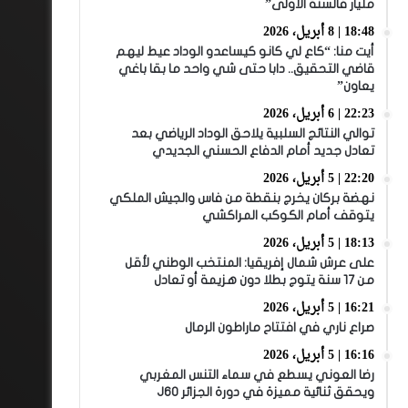
مليار فالسنة الأولى”
18:48 | 8 أبريل، 2026
أيت منا: “كاع لي كانو كيساعدو الوداد عيط ليهم
قاضي التحقيق.. دابا حتى شي واحد ما بقا باغي
يعاون”
22:23 | 6 أبريل، 2026
توالي النتائج السلبية يلاحق الوداد الرياضي بعد
تعادل جديد أمام الدفاع الحسني الجديدي
22:20 | 5 أبريل، 2026
نهضة بركان يخرج بنقطة من فاس والجيش الملكي
يتوقف أمام الكوكب المراكشي
18:13 | 5 أبريل، 2026
على عرش شمال إفريقيا: المنتخب الوطني لأقل
من 17 سنة يتوج بطلا دون هزيمة أو تعادل
16:21 | 5 أبريل، 2026
صراع ناري في افتتاح ماراطون الرمال
16:16 | 5 أبريل، 2026
رضا العوني يسطع في سماء التنس المغربي
ويحقق ثنائية مميزة في دورة الجزائر J60