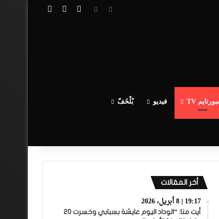
تسجيل الدخول
مقال عشوائي
إضافة عمود جا
ورتايم TV
فيديو
بْلْخَفّ
أخر المقالات
19:17 | 8 أبريل، 2026
أيت منا: “الوداد اليوم عايشة بسبابي وخسرت 20