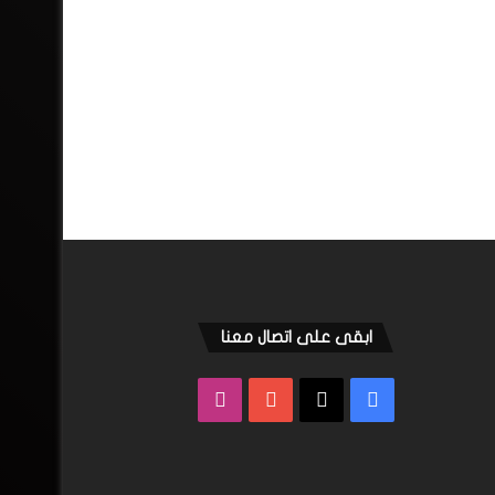
ابقى على اتصال معنا
فيسبوك
‫X
‫YouTube
انستقرام