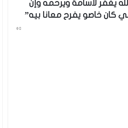
الله يغفر لأسامة ويرحمه وإن
لي كان خاصو يفرح معانا بيه”
0
فيديو.. الطالبي: قدمنا مباراة ثانية جيدة
وإن شاء الله غادي نكونوا واجدين في
المونديال
فيديو.. بونو: اللاعبين تعاملو مزيان مع
المباراة وخا مكانتش ساهلة وحنا كنحاولوا
نركزوا باش نعاونوا المنتخب