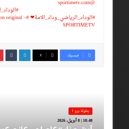
@sportimetv.com
أبو الفتح: نطلبو الله يغفر 
اللقب للي كان خاصو يفرح معانا بيه
#الوداد_
#الوداد_الرياضي_وداد_الامة❤
#wac
n original –
SPORTIMETV
لينكدإن
فيسبوك
‫X
أقرأ المزيد
بطولة برو 1
18:48 | 8 أبريل، 2026