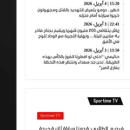
15:20 | 4 أبريل، 2026
خطير .. دومو يتعرض للتهديد بالقتل ومجهولون
خربوا سيارته أمام منزله
22:41 | 3 أبريل، 2026
زياش يتقاضى 200 مليون شهريا ويقيم بجناح فاخر
بـ4 ملايين لليلة… ونهاية التجربة مع الوداد تلوح
في الأفق
13:50 | 3 أبريل، 2026
حكيمي: “حتى لو اضطررنا للفوز بالكأس بهذه
الطريقة.. نحن جد سعداء وننتظر هذه اللحظة
بفارغ الصبر”
Sportime TV
Sportime TV
فيديو.. الطالبي: قدمنا مباراة ثانية جيدة