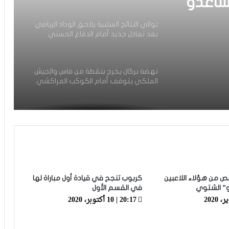
ساعدو
توالي النتائج السلبية يلاحق الوداد الرياضي
بعد تعادل جديد أمام الدفاع الحسني
حد ما
الجديدي
نهضة بركان يخرج بنقطة من فاس والجيش
الملكي يتوقف أمام الكوكب المراكشي
زياش يتقاضى 200 مليون شهريا ويقيم
بجناح فاخر بـ4 ملايين لليلة… ونهاية
التجربة مع الوداد تلوح في الأفق
فيديو.. الطالبي: قدمنا مباراة ثانية جيدة
وإن شاء الله غادي نكونوا واجدين في
ص من هؤلاء اللاعبين
كربوب تنجح في قيادة أول مباراة لها
المونديال
و” الشتوي
في القسم الأول
20:17 | 10 أكتوبر، 2020
فيديو.. بونو: اللاعبين تعاملو مزيان مع
المباراة وخا مكانتش ساهلة وحنا كنحاولوا