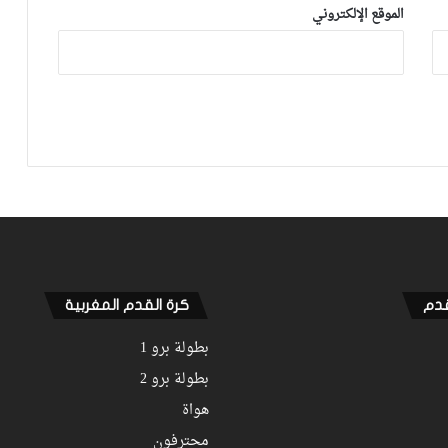
ما بقا باغي يعاون”
الموقع الإلكتروني
توالي النتائج السلبية يلاحق الوداد الرياضي
بعد تعادل جديد أمام الدفاع الحسني
الجديدي
نهضة بركان يخرج بنقطة من فاس والجيش
الملكي يتوقف أمام الكوكب المراكشي
زياش يتقاضى 200 مليون شهريا ويقيم
بجناح فاخر بـ4 ملايين لليلة… ونهاية
التجربة مع الوداد تلوح في الأفق
قدم
كرة القدم المغربية
بطولة برو 1
بطولة برو 2
هواة
محترفون