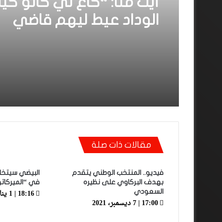
أيت منا: “كاع لي كانو كي
الوداد عيط ليهم قاضي
التحقيق.. دابا حتى شي وا
بقا باغي يعاون”
مقالات ذات صلة
فيديو.. المنتخب الوطني يتقدم
البيضي سيتخل
بهدف البركاوي على نظيره
في “الميركات
18:16 | 1 يناير، 2020
السعودي
17:00 | 7 ديسمبر، 2021