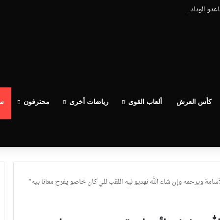
ساعدو الوداد عيط ليهم قاضي التحقيق.. دابا حتى شي واحد ما بقا باغي يعاون”
كأس العرش
ألعاب القوى
رياضات أخرى
محترفون
سب
 لأسامة ويرحمه وإن شاء الله نهديو ليه اللقب للي كان خاصو يفرح معانا بيه”