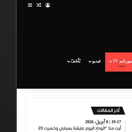
تسجيل الدخول
مقال عشوائي
إضافة عمود جا
ورتايم TV
فيديو
بْلْخَفّ
أخر المقالات
19:17 | 8 أبريل، 2026
أيت منا: “الوداد اليوم عايشة بسبابي وخسرت 20