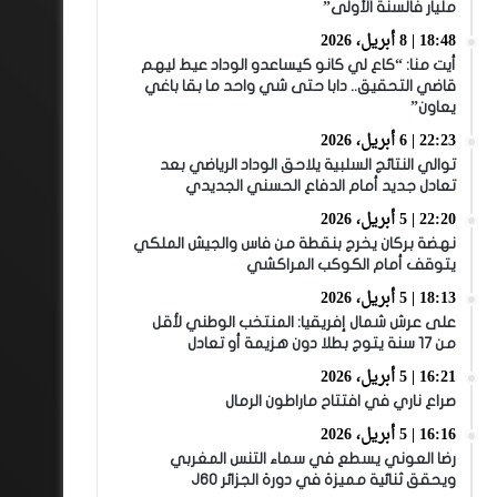
مليار فالسنة الأولى”
18:48 | 8 أبريل، 2026
أيت منا: “كاع لي كانو كيساعدو الوداد عيط ليهم
قاضي التحقيق.. دابا حتى شي واحد ما بقا باغي
يعاون”
22:23 | 6 أبريل، 2026
توالي النتائج السلبية يلاحق الوداد الرياضي بعد
تعادل جديد أمام الدفاع الحسني الجديدي
22:20 | 5 أبريل، 2026
نهضة بركان يخرج بنقطة من فاس والجيش الملكي
يتوقف أمام الكوكب المراكشي
18:13 | 5 أبريل، 2026
على عرش شمال إفريقيا: المنتخب الوطني لأقل
من 17 سنة يتوج بطلا دون هزيمة أو تعادل
16:21 | 5 أبريل، 2026
صراع ناري في افتتاح ماراطون الرمال
16:16 | 5 أبريل، 2026
رضا العوني يسطع في سماء التنس المغربي
ويحقق ثنائية مميزة في دورة الجزائر J60