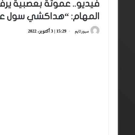
فيديو.. عموتة بعصبية يرف
المهام: “هداكشي سول عل
15:29 | 3 أكتوبر، 2022
سبورتايم