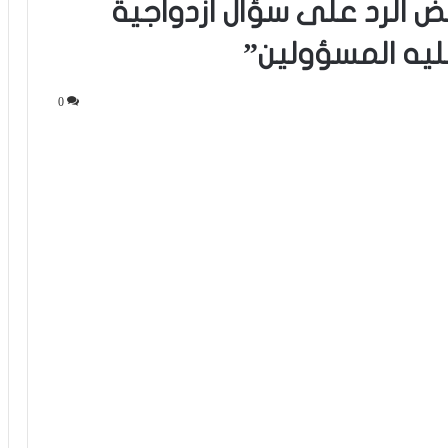
ض الرد على سؤال ازدواجية
يه المسؤولين”
0