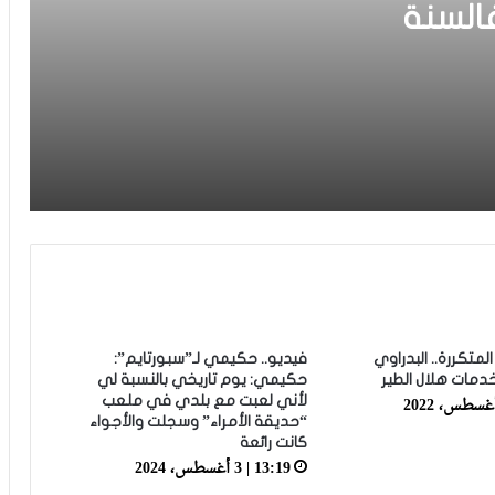
2 مليار فالسنة
فيديو.. الطالبي: قدمنا مباراة ثانية جيدة وإن
شاء الله غادي نكونوا واجدين في
المونديال
فيديو.. بونو: اللاعبين تعاملو مزيان مع
المباراة وخا مكانتش ساهلة وحنا كنحاولوا
نركزوا باش نعاونوا المنتخب
فيديو.. لحظة اجتياح الجمهور الجزائري
لأرضية ملعب تورينو وإحداث فوضى عارمة
داخله
فيديو.. حلحال: فخور أني مع المنتخب
الوطني وسعيد بهاد الفوز في أول ظهور
ليا ومستعدين للمونديال
متكررة.. البدراوي
فيديو.. حكيمي لـ”سبورتايم”:
مات هلال الطير
حكيمي: يوم تاريخي بالنسبة لي
لأني لعبت مع بلدي في ملعب
فيديو.. عيسى: كنخدمو في التيران وعندنا
“حديقة الأمراء” وسجلت والأجواء
ثقة في بعضياتنا وفي المنتخب وتحقيق
كانت رائعة
أول فوز مع المدرب الجديد مزيان
13:19 | 3 أغسطس، 2024