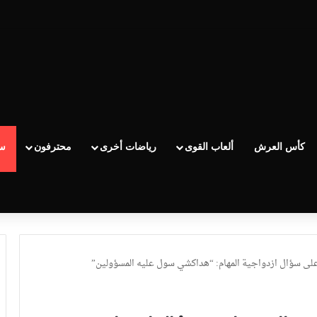
كأس العرش
ألعاب القوى
رياضات أخرى
محترفون
سب
على سؤال ازدواجية المهام: “هداكشي سول عليه المسؤولين”