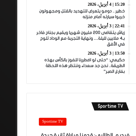
15:20 | 4 أبريل، 2026
خطير .. دومو يتعرض للتهديد بالقتل ومجهولون
خربوا سيارته أمام منزله
22:41 | 3 أبريل، 2026
زياش يتقاضى 200 مليون شهريا ويقيم بجناح فاخر
بـ4 ملايين لليلة… ونهاية التجربة مع الوداد تلوح
في الأفق
13:50 | 3 أبريل، 2026
حكيمي: “حتى لو اضطررنا للفوز بالكأس بهذه
الطريقة.. نحن جد سعداء وننتظر هذه اللحظة
بفارغ الصبر”
Sportime TV
Sportime TV
فيديو.. الطالبي: قدمنا مباراة ثانية جيدة