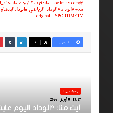
@sportimetv.com
#المغرب
#الرجاء
#الرجاء_ا
#rca
#الوداد
#الوداد_الرياضي
#الودادالبيضاو
original – SPORTIMETV
لينكدإن
فيسبوك
‫X
أقرأ المزيد
بطولة برو 1
19:17 | 8 أبريل، 2026
أيت منا: “الوداد اليوم عاي