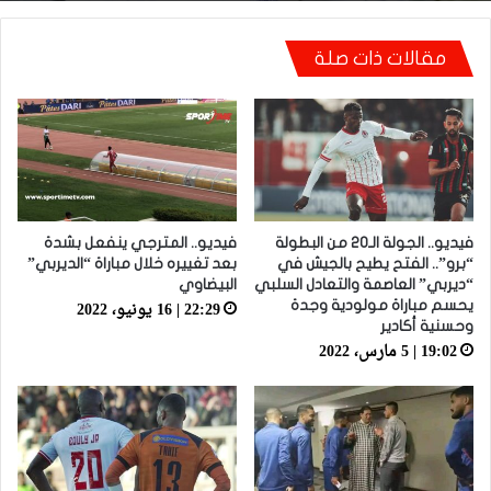
أيت منا: “كاع لي كانو كيساعدو الوداد عيط ليهم
مقالات ذات صلة
قاضي التحقيق.. دابا حتى شي واحد ما بقا باغي
يعاون”
فيديو.. الجولة الـ20 من البطولة
فيديو.. المترجي ينفعل بشدة
“برو”.. الفتح يطيح بالجيش في
بعد تغييره خلال مباراة “الديربي”
“ديربي” العاصمة والتعادل السلبي
البيضاوي
22:29 | 16 يونيو، 2022
يحسم مباراة مولودية وجدة
وحسنية أكادير
19:02 | 5 مارس، 2022