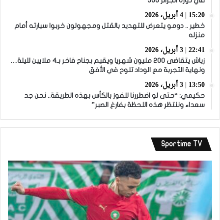
في دورة الجزائر J60
15:20 | 4 أبريل، 2026
خطير .. دومو يتعرض للتهديد بالقتل ومجهولون خربوا سيارته أمام
منزله
22:41 | 3 أبريل، 2026
زياش يتقاضى 200 مليون شهريا ويقيم بجناح فاخر بـ4 ملايين لليلة…
ونهاية التجربة مع الوداد تلوح في الأفق
13:50 | 3 أبريل، 2026
حكيمي: “حتى لو اضطررنا للفوز بالكأس بهذه الطريقة.. نحن جد
سعداء وننتظر هذه اللحظة بفارغ الصبر”
Sportime TV