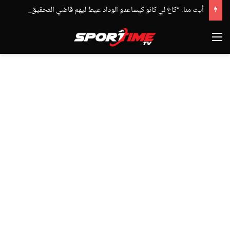
أيت منا: “كاع لي كانو كيساعدو الوداد عيط ليهم قاضي التحقيق.. دابا حتى شي واحد ما بقا باغي يعاون”
القائمة