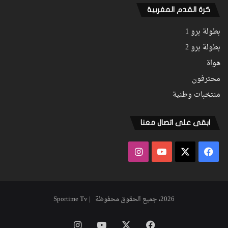
كرة القدم المغربية
بطولة برو 1
بطولة برو 2
هواة
محترفون
منتخبات وطنية
ابقى على اتصال معنا
فيسبوك
‫X
‫YouTube
انستقرام
2026، جميع الحقوق محفوظة | Sportime Tv
فيسبوك
‫X
‫YouTube
انستقرام