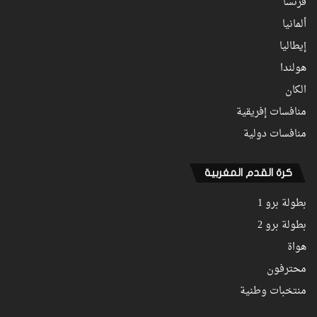
فرنسا
ألمانيا
إيطاليا
هولندا
الكان
منافسات إفريقية
منافسات دولية
كرة القدم المغربية
بطولة برو 1
بطولة برو 2
هواة
محترفون
منتخبات وطنية