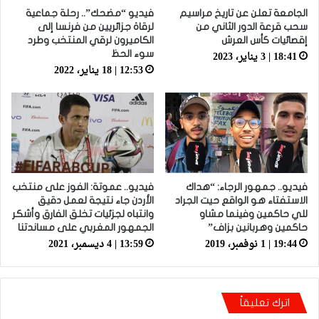
الجامعة تعلن عن تاريخ مراسيم
فيديو “مضحك”.. رحلة جماعية
سحب قرعة الدور الثاني من
لرقاة جزائريين من فرنسا إلى
إقصائيات كأس العرش
الكاميرون لرقي المنتخب وطرد
18:41 | 3 يناير، 2023
سوء الحظ
12:53 | 18 يناير، 2022
فيديو.. جمهور الرجاء: “هداك
فيديو.. عموتة: الفوز على منتخب
الاستفتاء هو الواقع حيت الجراد
الأردن جاء نتيجة لعمل دقيق
للي حاكمين وفينما مشاو
وانتباه لجزئيات تخلق الفارق وأشكر
حاكمين وهربانين بزاف”
الجمهور المغربي على مساندتنا
19:44 | 1 نوفمبر، 2019
13:59 | 4 ديسمبر، 2021
اترك تعليقاً