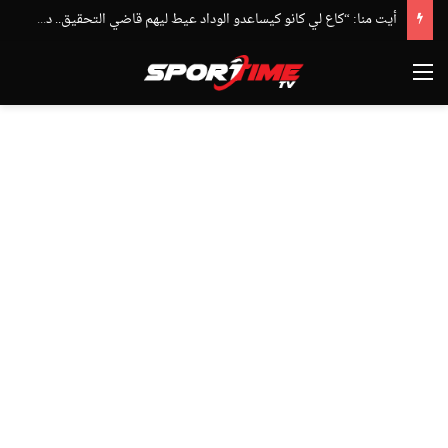
أيت منا: “كاع لي كانو كيساعدو الوداد عيط ليهم قاضي التحقيق.. دابا حتى شي واحد ما بقا باغي يعاون”
القائمة