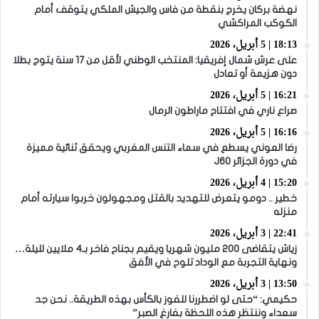
نهضة بركان يخرج بنقطة من فاس والجيش الملكي يتوقف أمام
الكوكب المراكشي
18:13 | 5 أبريل، 2026
على عرش شمال إفريقيا: المنتخب الوطني لأقل من 17 سنة يتوج بطلا
دون هزيمة أو تعادل
16:21 | 5 أبريل، 2026
صراع ناري في افتتاح ماراطون الرمال
16:16 | 5 أبريل، 2026
رضا العوني يسطع في سماء التنس المغربي ويحقق ثنائية مميزة
في دورة الجزائر J60
15:20 | 4 أبريل، 2026
خطير .. دومو يتعرض للتهديد بالقتل ومجهولون خربوا سيارته أمام
منزله
22:41 | 3 أبريل، 2026
زياش يتقاضى 200 مليون شهريا ويقيم بجناح فاخر بـ4 ملايين لليلة…
ونهاية التجربة مع الوداد تلوح في الأفق
13:50 | 3 أبريل، 2026
حكيمي: “حتى لو اضطررنا للفوز بالكأس بهذه الطريقة.. نحن جد
سعداء وننتظر هذه اللحظة بفارغ الصبر”