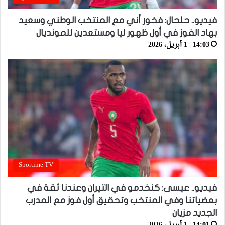
فيديو.. حلحال: فخور أني مع المنتخب الوطني وسعيد
بهاد الفوز في أول ظهور ليا ومستعدين للمونديال
14:03 | 1 أبريل، 2026
Sportime TV
فيديو.. عيسى: كنخدمو في التيران وعندنا ثقة في
بعضياتنا وفي المنتخب وتحقيق أول فوز مع المدرب
الجديد مزيان