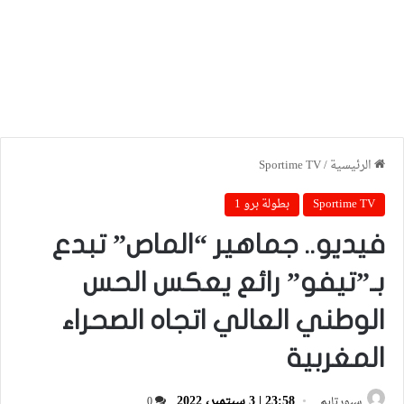
الرئيسية
/
Sportime TV
Sportime TV
بطولة برو 1
فيديو.. جماهير “الماص” تبدع
بـ”تيفو” رائع يعكس الحس
الوطني العالي اتجاه الصحراء
المغربية
23:58 | 3 سبتمبر، 2022
سبورتايم
0