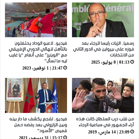
رسميا.. الزيات رئيسا للرجاء بعد
فيديو.. لاعبو الوداد يحتفلون
فوزه على بيرواين في الدور الثاني
بالتأهل لنهائي الدوري الإفريقي
من الانتخابات
مع “الوينرز” على أنغام “يا غايب
01:13 | 8 يوليو، 2025
ليه ما تسأل”
21:47 | 1 نوفمبر، 2023
من قلب درب السلطان كانت هذه
فيديو.. لقجع يكشف ما دار بينه
آراء الجمهور في سباعية الرجاء
وبين الزلزولي بعد رفضه حمل
23:09 | 14 مارس، 2019
قميص “الأسود”
15:17 | 31 ديسمبر، 2021