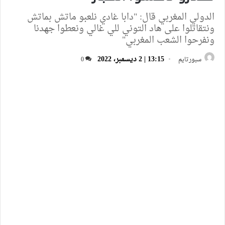
الدولي المغربي قال: "دابا غادي نلعبو ماتش بماتش
ونتقاتلوا على هاد التوني للي غالي ونعطوا جهدنا
ونفرحوا الشعب المغربي"
13:15 | 2 ديسمبر، 2022
سبورتايم
0