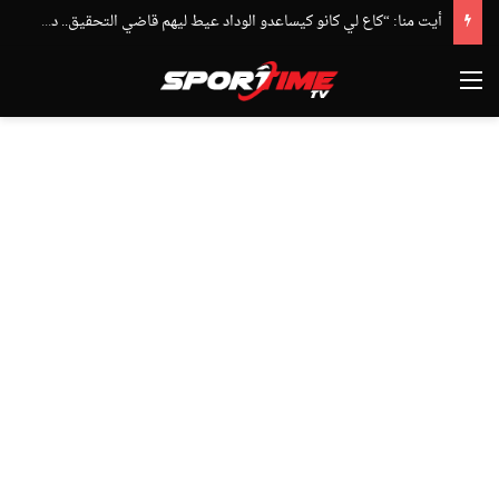
أيت منا: “كاع لي كانو كيساعدو الوداد عيط ليهم قاضي التحقيق.. دابا حتى شي واحد ما بقا باغي يعاون”
القائمة