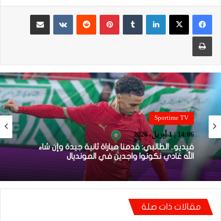
لينكدإن
بينتيريست
مشاركة عبر البريد
طباعة
Sportime TV
14:05 | 1 أبريل، 2026
Sportime TV
14:06 | 1 أبريل، 2026
فيديو.. بونو: اللاعبين تعاملو مزيان مع المباراة وخا
مكانتش ساهلة وحنا كنحاولوا نركزوا باش نعاونوا
المنتخب
مقالات ذات صلة
فيديو.. الطالبي: قدمنا مباراة ثانية جيدة وإن شاء
الله غادي نكونوا واجدين في المونديال