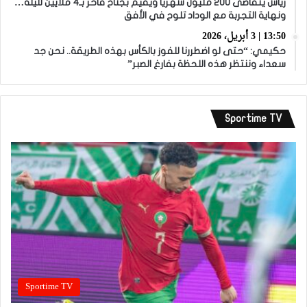
زياش يتقاضى 200 مليون شهريا ويقيم بجناح فاخر بـ4 ملايين لليلة…
ونهاية التجربة مع الوداد تلوح في الأفق
13:50 | 3 أبريل، 2026
حكيمي: “حتى لو اضطررنا للفوز بالكأس بهذه الطريقة.. نحن جد
سعداء وننتظر هذه اللحظة بفارغ الصبر”
Sportime TV
Sportime TV