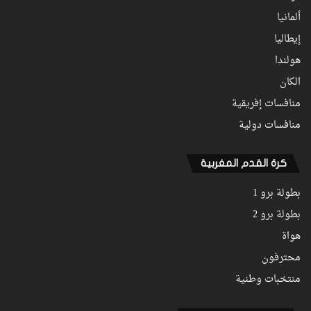
ألمانيا
إيطاليا
هولندا
الكان
منافسات إفريقية
منافسات دولية
كرة القدم المغربية
بطولة برو 1
بطولة برو 2
هواة
محترفون
منتخبات وطنية