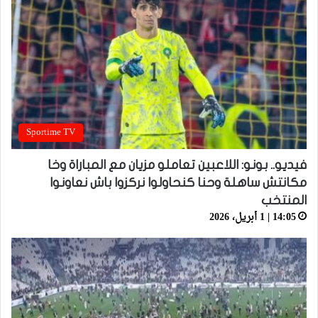
Sportime TV
فيديو.. بونو: اللاعبين تعاملو مزيان مع المباراة وخا
مكانتش ساهلة وحنا كنحاولوا نركزوا باش نعاونوا
المنتخب
14:05 | 1 أبريل، 2026