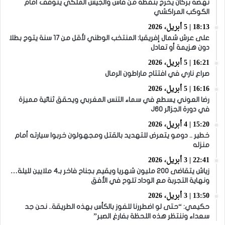
نهضة بركان يخرج بنقطة من فاس والجيش الملكي يتوقف أمام
الكوكب المراكشي
18:13 | 5 أبريل، 2026
على عرش شمال إفريقيا: المنتخب الوطني لأقل من 17 سنة يتوج بطلا
دون هزيمة أو تعادل
16:21 | 5 أبريل، 2026
صراع ناري في افتتاح ماراطون الرمال
16:16 | 5 أبريل، 2026
رضا العوني يسطع في سماء التنس المغربي ويحقق ثنائية مميزة
في دورة الجزائر J60
15:20 | 4 أبريل، 2026
خطير .. دومو يتعرض للتهديد بالقتل ومجهولون خربوا سيارته أمام
منزله
22:41 | 3 أبريل، 2026
زياش يتقاضى 200 مليون شهريا ويقيم بجناح فاخر بـ4 ملايين لليلة…
ونهاية التجربة مع الوداد تلوح في الأفق
13:50 | 3 أبريل، 2026
حكيمي: “حتى لو اضطررنا للفوز بالكأس بهذه الطريقة.. نحن جد
سعداء وننتظر هذه اللحظة بفارغ الصبر”