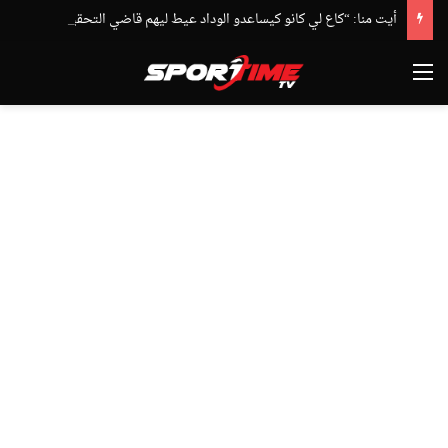
أيت منا: “كاع لي كانو كيساعدو الوداد عيط ليهم قاضي التحقيق.. دابا حتى شي واحد ما بقا باغي يعاون”
القائمة