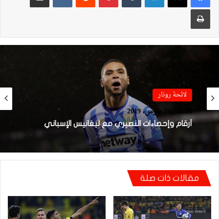
طباعة
لائحة رونار
لائحة رونار
09:30 | 23 مارس، 2019
16:14 | 23 مارس، 2019
لائحة رونار.. أرقام وإحصاءات أمرابط مع بروج
البلجيكي
أرقام وإحصاءات النصيري مع ليغانيس الإسباني
مقالات ذات صلة