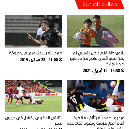
مقالات ذات صلة
مانشستر يونايتد يستعيد مزراوي في التداريب قبل
مواجهة أستون فيلا
بانون: “التأقلم داخل الأهلي لم
حمد الله يسجل ويهزم بوصوفة
21:00 | 28 فبراير، 2019
يكن صعبا لأنني قادم من ناد كبير
هو الرجاء”
16:58 | 19 أبريل، 2021
فيديو.. حمدالله يتألق بمقصية
الثلاثي المغربي يفشل في ديربي
أمام أنظار بنزيمة ويقود اتحاد جدة
مصر
للفوز على الرياض