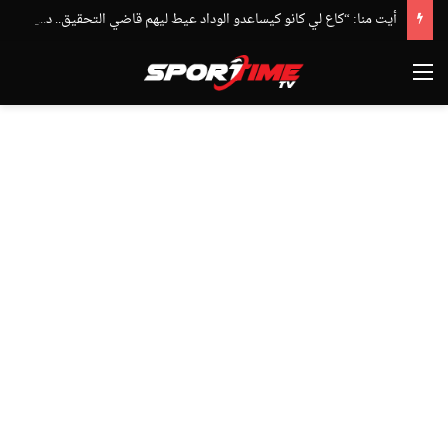
أيت منا: “كاع لي كانو كيساعدو الوداد عيط ليهم قاضي التحقيق.. دابا حتى شي واحد ما بقا باغي يعاون”
القائمة