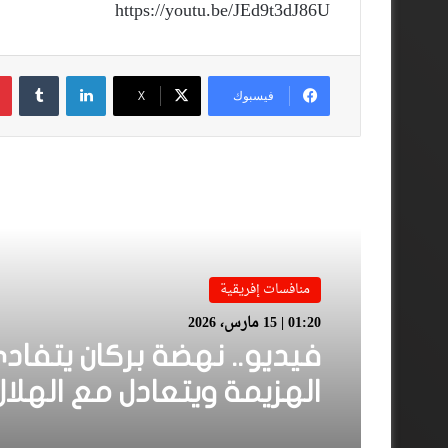
https://youtu.be/JEd9t3dJ86U
لينكدإن
فيسبوك
‫X
أقرأ المزيد
منافسات إفريقية
01:20 | 15 مارس، 2026
فيديو.. نهضة بركان يتفاد
الهزيمة ويتعادل مع الهلال
السوداني بهدف لمثله