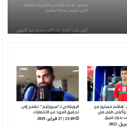
فيديو.. هدف أوناحي الرائع واحتفاليته
التي تتضمن رسالة لوهبي
أكرد: كنت أعاني من آلام يومية منذ أكتوبر
والعملية كانت الحل الأخير
الموهبة المغربية محمد موحدي يوقع
لنادي قادش الإسباني ويتطلع للعب
للمنتخب الوطني
أسامة طنان يبرز ضمن قائمة نجوم كبار
الدوري القطري
.. هاشم مستور من
البورقادي لـ”سبورتايم”: نطمح إلى
عدلي يواصل التألق رفقة فريقه بورنموث
وأغلى طفل في
تحقيق المزيد من الانتصارات
الأنجليزي
23:09 | 27 فبراير، 2019
عب بدون فريق