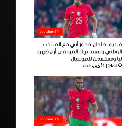
Sportime TV
فيديو.. حلحال: فخور أني مع المنتخب
الوطني وسعيد بهاد الفوز في أول ظهور
ليا ومستعدين للمونديال
14:03 | 1 أبريل، 2026
Sportime TV