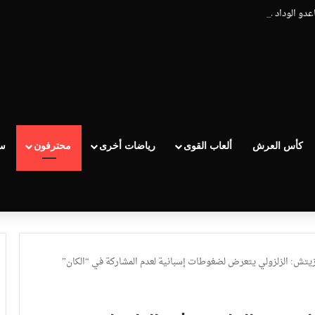
اعدو الوداد عيط ليهم قاضي التحقيق.. دابا حتى شي واحد ما بقا باغي يعاون”
كأس العرش
ألعاب القوى
رياضات أخرى
محترفون
سب
زيتش: الزلزولي يتعرض لضغوطات إسبانية لعدم المشاركة في “الكان”