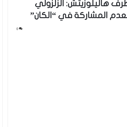
رف هاليلوزيتش: الزلزولي
عدم المشاركة في “الكان”
0
الموهبة المغربية محمد موحدي يوقع
لنادي قادش الإسباني ويتطلع للعب
للمنتخب الوطني
أسامة طنان يبرز ضمن قائمة نجوم كبار
الدوري القطري
عدلي يواصل التألق رفقة فريقه بورنموث
الأنجليزي