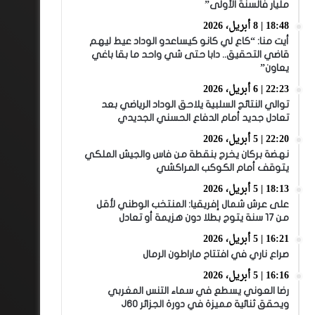
مليار فالسنة الأولى”
18:48 | 8 أبريل، 2026
أيت منا: “كاع لي كانو كيساعدو الوداد عيط ليهم
قاضي التحقيق.. دابا حتى شي واحد ما بقا باغي
يعاون”
22:23 | 6 أبريل، 2026
توالي النتائج السلبية يلاحق الوداد الرياضي بعد
تعادل جديد أمام الدفاع الحسني الجديدي
22:20 | 5 أبريل، 2026
نهضة بركان يخرج بنقطة من فاس والجيش الملكي
يتوقف أمام الكوكب المراكشي
18:13 | 5 أبريل، 2026
على عرش شمال إفريقيا: المنتخب الوطني لأقل
من 17 سنة يتوج بطلا دون هزيمة أو تعادل
16:21 | 5 أبريل، 2026
صراع ناري في افتتاح ماراطون الرمال
16:16 | 5 أبريل، 2026
رضا العوني يسطع في سماء التنس المغربي
ويحقق ثنائية مميزة في دورة الجزائر J60