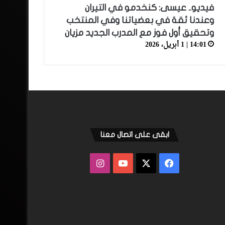
فيديو.. عيسى: كنخدمو في التيران
وعندنا ثقة في بعضياتنا وفي المنتخب
وتحقيق أول فوز مع المدرب الجديد مزيان
14:01 | 1 أبريل، 2026
ابقى على اتصال معنا
فيسبوك
‫X
‫YouTube
انستقرام