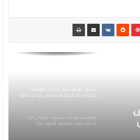
معما ضمن اهتمامات فريقان إنجليزيان
بينتيريست
مشاركة عبر البريد
طباعة
رقم مميز جديد لحكيمي في دوري أبطال
أوروبا
العيناوي يتجاوز حادث اقتحام منزله
ويواصل تداريبه بشكل طبيعي مع روما
فيديو.. نهضة بركان يتفادى الهزيمة
ويتعادل مع الهلال السوداني بهدف لمثله
ى
مانشستر يونايتد يستعيد مزراوي في
التداريب قبل مواجهة أستون فيلا