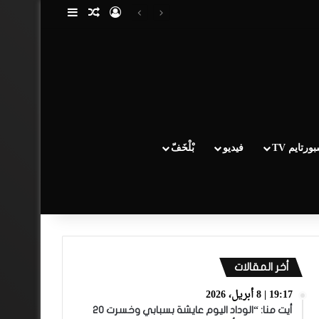
تسجيل الدخول
مقال عشوائي
إضافة عمود جا
ورتايم TV
فيديو
بْلْخَفّ
أخر المقالات
19:17 | 8 أبريل، 2026
أيت منا: “الوداد اليوم عايشة بسبابي وخسرت 20