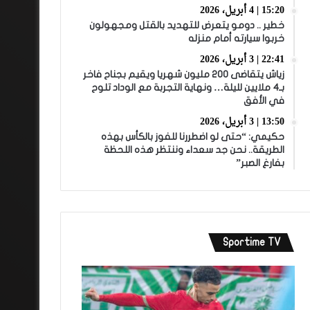
15:20 | 4 أبريل، 2026
خطير .. دومو يتعرض للتهديد بالقتل ومجهولون
خربوا سيارته أمام منزله
22:41 | 3 أبريل، 2026
زياش يتقاضى 200 مليون شهريا ويقيم بجناح فاخر
بـ4 ملايين لليلة… ونهاية التجربة مع الوداد تلوح
في الأفق
13:50 | 3 أبريل، 2026
حكيمي: “حتى لو اضطررنا للفوز بالكأس بهذه
الطريقة.. نحن جد سعداء وننتظر هذه اللحظة
بفارغ الصبر”
Sportime TV