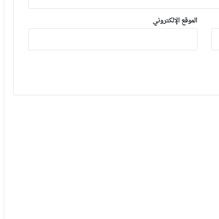
فيديو.. هدف أوناحي الرائع واحتفاليته
التي تتضمن رسالة لوهبي
الموقع الإلكتروني
أكرد: كنت أعاني من آلام يومية منذ أكتوبر
والعملية كانت الحل الأخير