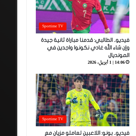
Sportime TV
فيديو.. الطالبي: قدمنا مباراة ثانية جيدة
وإن شاء الله غادي نكونوا واجدين في
المونديال
14:06 | 1 أبريل، 2026
Sportime TV
فيديو.. بونو: اللاعبين تعاملو مزيان مع