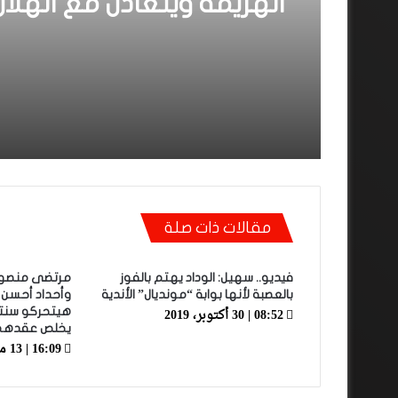
الهزيمة ويتعادل مع الهلال
السوداني بهدف لمثله
مقالات ذات صلة
فيديو.. سهيل: الوداد يهتم بالفوز
مرتضى منصور 
بالعصبة لأنها بوابة “مونديال” الأندية
وأحداد أحسن 
08:52 | 30 أكتوبر، 2019
هيتحركو سنتي 
يخلص عقدهم
16:09 | 13 مايو، 2019