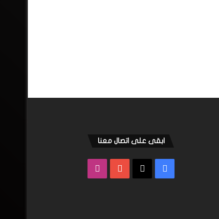
ابقى على اتصال معنا
فيسبوك
‫X
‫YouTube
انستقرام