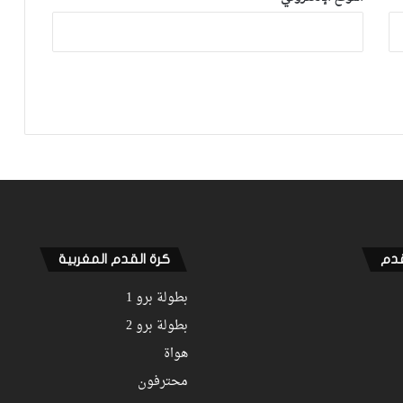
فيديو.. هدف أوناحي الرائع واحتفاليته
التي تتضمن رسالة لوهبي
أكرد: كنت أعاني من آلام يومية منذ أكتوبر
والعملية كانت الحل الأخير
قدم
كرة القدم المغربية
بطولة برو 1
بطولة برو 2
هواة
محترفون