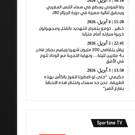
16:16 | 5 أبريل، 2026
رضا العوني يسطع في سماء التنس المغربي
ويحقق ثنائية مميزة في دورة الجزائر J60
15:20 | 4 أبريل، 2026
خطير .. دومو يتعرض للتهديد بالقتل ومجهولون
خربوا سيارته أمام منزله
22:41 | 3 أبريل، 2026
زياش يتقاضى 200 مليون شهريا ويقيم بجناح فاخر
بـ4 ملايين لليلة… ونهاية التجربة مع الوداد تلوح
في الأفق
13:50 | 3 أبريل، 2026
حكيمي: “حتى لو اضطررنا للفوز بالكأس بهذه
الطريقة.. نحن جد سعداء وننتظر هذه اللحظة
بفارغ الصبر”
Sportime TV