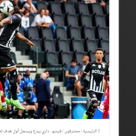
الرئيسية
/
محترفون
/
فيديو.. داري يبدع ويسجل أول هدف له