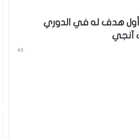
 أول هدف له في الدوري
 آنجي
0
الموهبة المغربية محمد موحدي يوقع
لنادي قادش الإسباني ويتطلع للعب
للمنتخب الوطني
أسامة طنان يبرز ضمن قائمة نجوم كبار
الدوري القطري