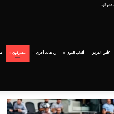
ساعدو الوداد عيط ليهم قاضي التحقيق.. دابا حتى شي واحد ما بقا باغي يعاون”
كأس العرش
ألعاب القوى
رياضات أخرى
محترفون
سب