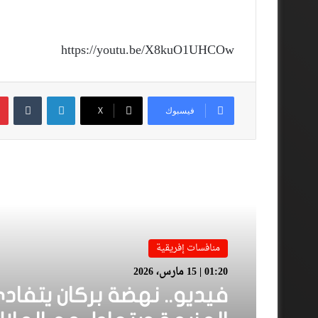
https://youtu.be/X8kuO1UHCOw
لينكدإن
فيسبوك
‫X
أقرأ المزيد
منافسات إفريقية
01:20 | 15 مارس، 2026
فيديو.. نهضة بركان يتفاد