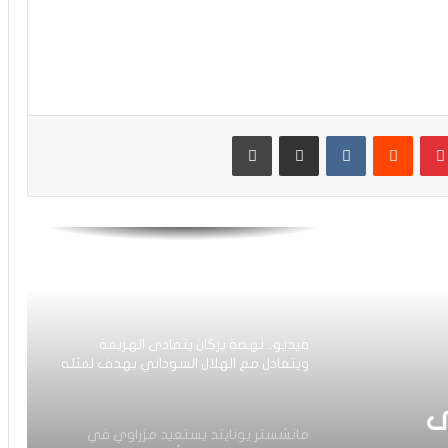
عدلي يواصل التألق رفقة فريقه بورنموث
الأنجليزي
معما ضمن اهتمامات فريقان إنجليزيان
بينتيريست
مشاركة عبر البريد
طباعة
رقم مميز جديد لحكيمي في دوري أبطال
أوروبا
العيناوي يتجاوز حادث اقتحام منزله
ويواصل تداريبه بشكل طبيعي مع روما
فيديو.. نهضة بركان يتفادى الهزيمة
ويتعادل مع الهلال السوداني بهدف لمثله
ى
مانشستر يونايتد يستعيد مزراوي في