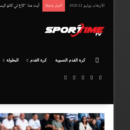
الأربعاء, يوليو 22 2026
أيت منا: “كاع لي كانو كي
أخبار عاجلة
الرئيسية
كرة القدم النسوية
كرة القدم
البطولة
‫X
فيسبوك
‫YouTube
انستقرام
بحث عن