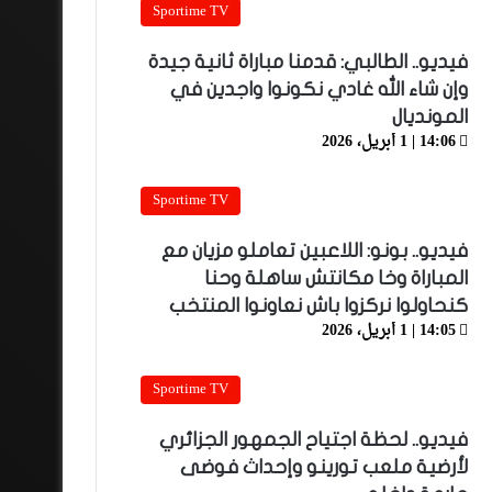
Sportime TV
فيديو.. الطالبي: قدمنا مباراة ثانية جيدة
وإن شاء الله غادي نكونوا واجدين في
المونديال
14:06 | 1 أبريل، 2026
Sportime TV
فيديو.. بونو: اللاعبين تعاملو مزيان مع
المباراة وخا مكانتش ساهلة وحنا
كنحاولوا نركزوا باش نعاونوا المنتخب
14:05 | 1 أبريل، 2026
Sportime TV
فيديو.. لحظة اجتياح الجمهور الجزائري
لأرضية ملعب تورينو وإحداث فوضى