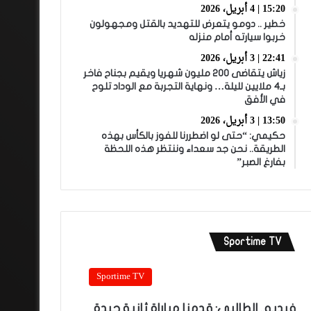
15:20 | 4 أبريل، 2026
خطير .. دومو يتعرض للتهديد بالقتل ومجهولون
خربوا سيارته أمام منزله
22:41 | 3 أبريل، 2026
زياش يتقاضى 200 مليون شهريا ويقيم بجناح فاخر
بـ4 ملايين لليلة… ونهاية التجربة مع الوداد تلوح
في الأفق
13:50 | 3 أبريل، 2026
حكيمي: “حتى لو اضطررنا للفوز بالكأس بهذه
الطريقة.. نحن جد سعداء وننتظر هذه اللحظة
بفارغ الصبر”
Sportime TV
Sportime TV
فيديو.. الطالبي: قدمنا مباراة ثانية جيدة