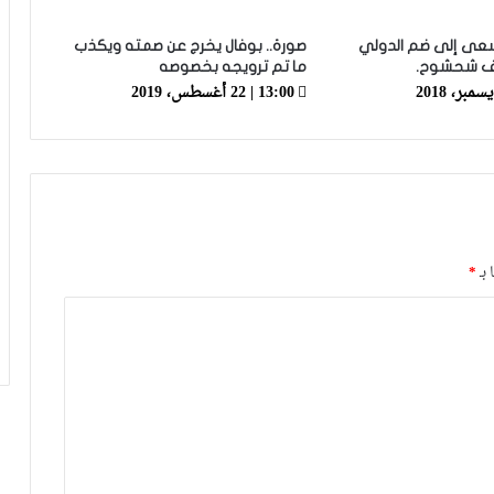
الدوري القطري
عى إلى ضم الدولي
صورة.. بوفال يخرج عن صمته ويكذب
ف شحشوح.
ما تم ترويجه بخصوصه
عدلي يواصل التألق رفقة فريقه بورنموث
13:00 | 22 أغسطس، 2019
الأنجليزي
معما ضمن اهتمامات فريقان إنجليزيان
رقم مميز جديد لحكيمي في دوري أبطال
 بـ
*
أوروبا
رسميا.. داري يغادر الأهلي وينتقل إلى
وجهة مفاجئة في “الميركاتو”
العيناوي يتجاوز حادث اقتحام منزله
ويواصل تداريبه بشكل طبيعي مع روما