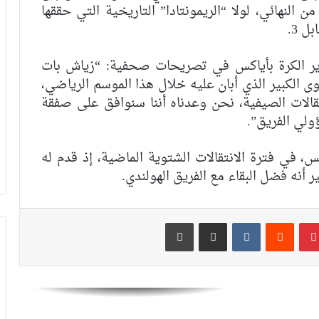
 النهائي، لولا “الريمونتادا” التاريخية التي حققها
الدوري القطري
ل 3.
ير الكرة بأياكس في تصريحات صحفية: “زياش بات
عدلي يواصل التألق رفقة فريقه بورنموث
الأنجليزي
ى الكبير الذي أبان عليه خلال هذا الموسم الرياضي،
تقالات الصيفية، نحن وعدناه أننا سنوافق على صفقة
لي الفريق”.
معما ضمن اهتمامات فريقان إنجليزيان
س، في فترة الانتقالات الشتوية الماضية، إذ قدم له
 أنه فضل البقاء مع الفريق الهولندي.
رقم مميز جديد لحكيمي في دوري أبطال
أوروبا
بينتيريست
مشاركة عبر البريد
طباعة
رسميا.. داري يغادر الأهلي وينتقل إلى
وجهة مفاجئة في “الميركاتو”
العيناوي يتجاوز حادث اقتحام منزله