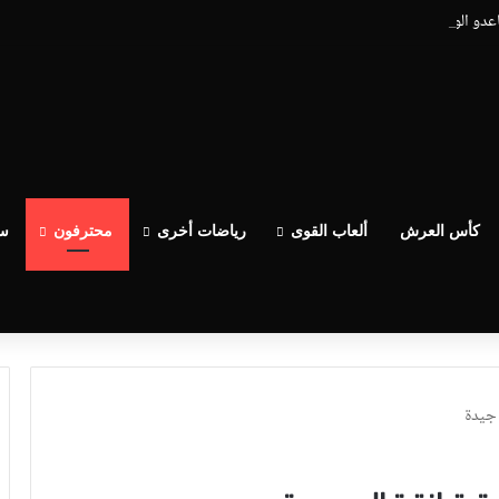
اعدو الوداد عيط ليهم قاضي التحقيق.. دابا حتى شي واحد ما بقا باغي يعاون”
كأس العرش
ألعاب القوى
رياضات أخرى
محترفون
سب
 جيدة