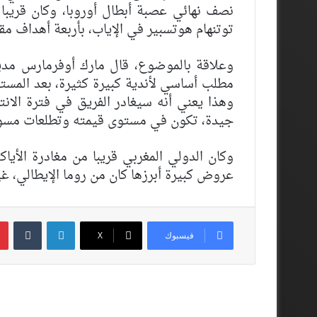
نصف نهائي عصبة أبطال أوروبا، وكان قريبا من
توتنهام هوتسبير في الإياب، بأربعة أهداف مقاب
وعلاقة بالموضوع، قال مارك أوفرمارس مد
مطلب أساسي لأندية كبيرة كثيرة، بعد المستو
وهذا يعني أنه سيغادر الفريق في فترة الان
جيدة، تكون في مستوى قيمته وتطلعات مسؤو
وكان الدولي المغربي قريبا من مغادرة الأياك
عروض كبيرة أبرزها كان من روما الإيطالي، غير
لينكدإن
فيسبوك
‫X
أقرأ المزيد