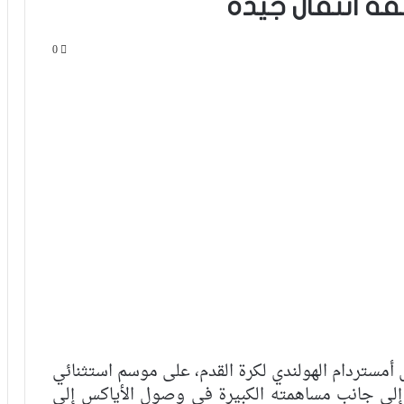
قة انتقال جيدة
0
أمستردام الهولندي لكرة القدم، على موسم استثنائي
، إلى جانب مساهمته الكبيرة في وصول الأياكس إلى
أسامة طنان يبرز ضمن قائمة نجوم كبار