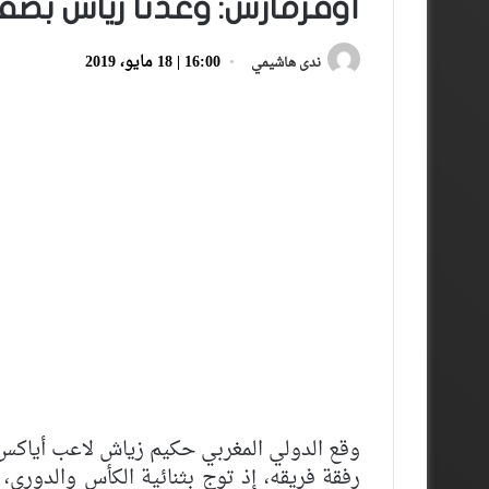
أوفرمارس: وعدنا زياش بصف
16:00 | 18 مايو، 2019
ندى هاشيمي
وقع الدولي المغربي حكيم زياش لاعب أياكس 
رفقة فريقه، إذ توج بثنائية الكأس والدوري