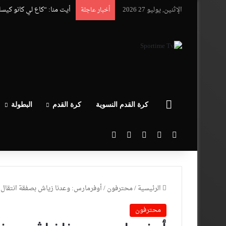
الإثنين, يوليو 27 2026
أيت منا: “كاع لي كانو كيس
أخبار عاجلة
الرئيسية
كرة القدم النسوية
كرة القدم
البطولة
‫X
فيسبوك
‫YouTube
انستقرام
بحث عن
الرئيسية
/
محترفون
/
أوفرمارس: وعدنا زياش بصفقة انتقال
محترفون