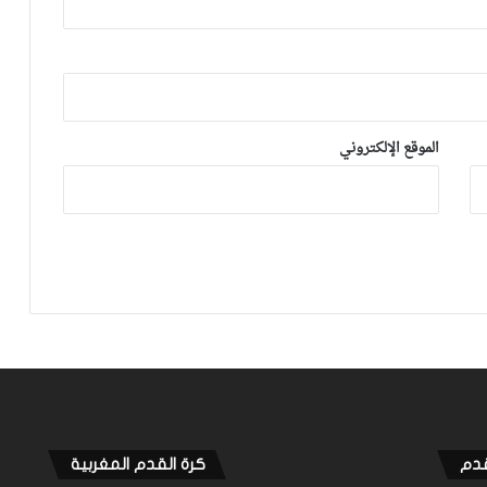
مانشستر يونايتد يستعيد مزراوي في
التداريب قبل مواجهة أستون فيلا
الموقع الإلكتروني
فيديو.. هدف أوناحي الرائع واحتفاليته
التي تتضمن رسالة لوهبي
أكرد: كنت أعاني من آلام يومية منذ أكتوبر
والعملية كانت الحل الأخير
الموهبة المغربية محمد موحدي يوقع
لنادي قادش الإسباني ويتطلع للعب
للمنتخب الوطني
قدم
كرة القدم المغربية