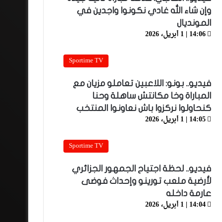
وإن شاء الله غادي نكونوا واجدين في
المونديال
14:06 | 1 أبريل، 2026
Sportime TV
فيديو.. بونو: اللاعبين تعاملو مزيان مع
المباراة وخا مكانتش ساهلة وحنا
كنحاولوا نركزوا باش نعاونوا المنتخب
14:05 | 1 أبريل، 2026
Sportime TV
فيديو.. لحظة اجتياح الجمهور الجزائري
لأرضية ملعب تورينو وإحداث فوضى
عارمة داخله
14:04 | 1 أبريل، 2026