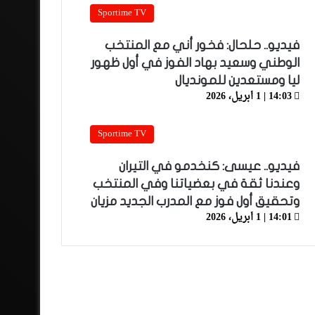
Sportime TV
فيديو.. حلحال: فخور أني مع المنتخب
الوطني وسعيد بهاد الفوز في أول ظهور
ليا ومستعدين للمونديال
14:03 | 1 أبريل، 2026
Sportime TV
فيديو.. عيسى: كنخدمو في التيران
وعندنا ثقة في بعضياتنا وفي المنتخب
وتحقيق أول فوز مع المدرب الجديد مزيان
14:01 | 1 أبريل، 2026