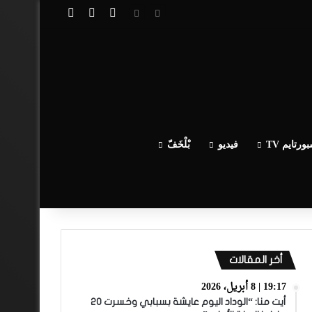
تسجيل الدخول
مقال عشوائي
إضافة عمود جا
ورتايم TV
فيديو
بْلْخَفّ
أخر المقالات
19:17 | 8 أبريل، 2026
أيت منا: “الوداد اليوم عايشة بسبابي وخسرت 20