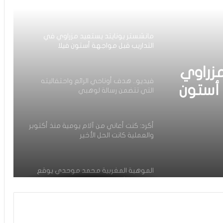
ويواصل تداريبه بشكل طبيعي مع روما
مانشستر يونايتد يستعيد مزراوي في
التداريب قبل مواجهة أستون فيلا
مزراوي
فيديو.. هدف أوناحي الرائع واحتفاليته
 أستون
التي تتضمن رسالة لوهبي
أكرد: كنت أعاني من آلام يومية منذ أكتوبر
والعملية كانت الحل الأخير
الموهبة المغربية محمد موحدي يوقع
لنادي قادش الإسباني ويتطلع للعب
للمنتخب الوطني
أسامة طنان يبرز ضمن قائمة نجوم كبار