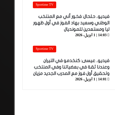
Sportime TV
فيديو.. حلحال: فخور أني مع المنتخب
الوطني وسعيد بهاد الفوز في أول ظهور
ليا ومستعدين للمونديال
14:03 | 1 أبريل، 2026
Sportime TV
فيديو.. عيسى: كنخدمو في التيران
وعندنا ثقة في بعضياتنا وفي المنتخب
وتحقيق أول فوز مع المدرب الجديد مزيان
14:01 | 1 أبريل، 2026