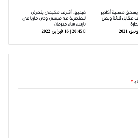
لنادي قادش الإسباني ويتطلع للعب
للمنتخب الوطني
د يسحق حسنية أكادير
فيديو.. أشرف حكيمي يتعرض
مقابل ثلاثة ويعزز
للعنصرية من ميسي ودي ماريا في
أسامة طنان يبرز ضمن قائمة نجوم كبار
ارة
باريس سان جيرمان
الدوري القطري
20:45 | 16 فبراير، 2022
عدلي يواصل التألق رفقة فريقه بورنموث
الأنجليزي
معما ضمن اهتمامات فريقان إنجليزيان
 بـ
*
رقم مميز جديد لحكيمي في دوري أبطال
أوروبا
العيناوي يتجاوز حادث اقتحام منزله
ويواصل تداريبه بشكل طبيعي مع روما