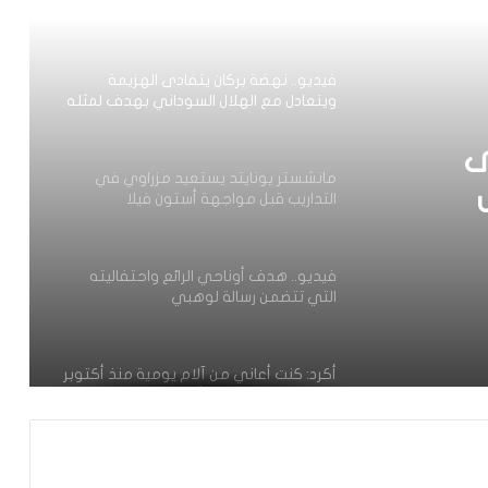
ويواصل تداريبه بشكل طبيعي مع روما
فيديو.. نهضة بركان يتفادى الهزيمة
ويتعادل مع الهلال السوداني بهدف لمثله
ى
مانشستر يونايتد يستعيد مزراوي في
التداريب قبل مواجهة أستون فيلا
فيديو.. هدف أوناحي الرائع واحتفاليته
التي تتضمن رسالة لوهبي
أكرد: كنت أعاني من آلام يومية منذ أكتوبر
والعملية كانت الحل الأخير
الموهبة المغربية محمد موحدي يوقع