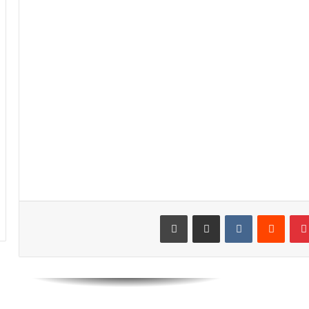
لنادي قادش الإسباني ويتطلع للعب
للمنتخب الوطني
أسامة طنان يبرز ضمن قائمة نجوم كبار
الدوري القطري
عدلي يواصل التألق رفقة فريقه بورنموث
الأنجليزي
معما ضمن اهتمامات فريقان إنجليزيان
بينتيريست
مشاركة عبر البريد
طباعة
رقم مميز جديد لحكيمي في دوري أبطال
أوروبا
العيناوي يتجاوز حادث اقتحام منزله