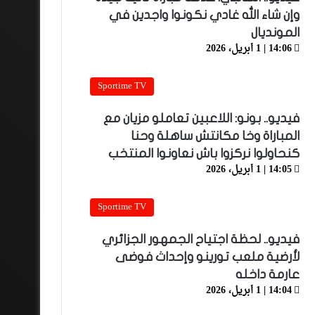
وإن شاء الله غادي نكونوا واجدين في
المونديال
14:06 | 1 أبريل، 2026
Sportime TV
فيديو.. بونو: اللاعبين تعاملو مزيان مع
المباراة وخا مكانتش ساهلة وحنا
كنحاولوا نركزوا باش نعاونوا المنتخب
14:05 | 1 أبريل، 2026
Sportime TV
فيديو.. لحظة اجتياح الجمهور الجزائري
لأرضية ملعب تورينو وإحداث فوضى
عارمة داخله
14:04 | 1 أبريل، 2026