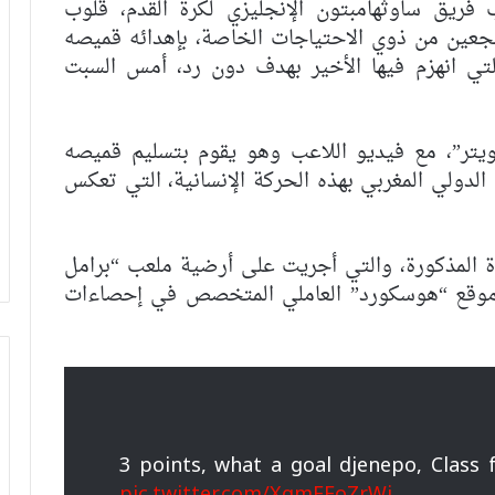
فريق ساوثهامبتون الإنجليزي لكرة القدم، قلوب
جعين من ذوي الاحتياجات الخاصة، بإهدائه قميصه
لتي انهزم فيها الأخير بهدف دون رد، أمس السبت
ويتر”، مع فيديو اللاعب وهو يقوم بتسليم قميصه
الدولي المغربي بهذه الحركة الإنسانية، التي تعكس
 المذكورة، والتي أجريت على أرضية ملعب “برامل
يط 8.1 على 10، من طرف موقع “هوسكورد” العاملي المتخصص في إحصاءات
3 points, what a goal djenepo, Class
pic.twitter.com/XqmFFoZrWi