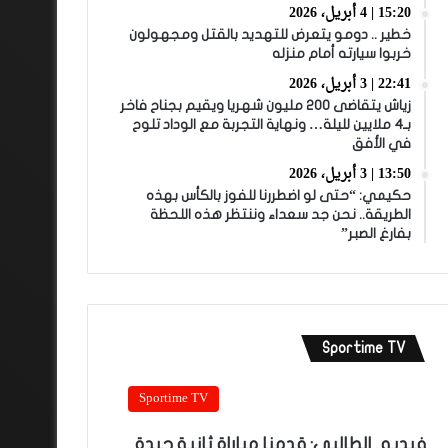
15:20 | 4 أبريل، 2026
خطير .. دومو يتعرض للتهديد بالقتل ومجهولون
خربوا سيارته أمام منزله
22:41 | 3 أبريل، 2026
زياش يتقاضى 200 مليون شهريا ويقيم بجناح فاخر
بـ4 ملايين لليلة… ونهاية التجربة مع الوداد تلوح
في الأفق
13:50 | 3 أبريل، 2026
حكيمي: “حتى لو اضطررنا للفوز بالكأس بهذه
الطريقة.. نحن جد سعداء وننتظر هذه اللحظة
بفارغ الصبر”
Sportime TV
Sportime TV
فيديو.. الطالبي: قدمنا مباراة ثانية جيدة