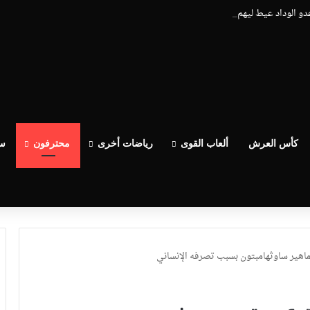
عدو الوداد عيط ليهم قاضي التحقيق.. دابا حتى شي واحد ما بقا باغي يعاون”
كأس العرش
ألعاب القوى
رياضات أخرى
محترفون
سب
جماهير ساوثهامبتون بسبب تصرفه الإنساني