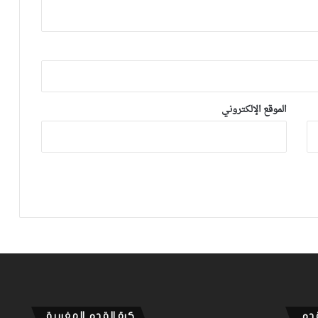
فيديو.. نهضة بركان يتفادى الهزيمة
ويتعادل مع الهلال السوداني بهدف لمثله
مانشستر يونايتد يستعيد مزراوي في
الموقع الإلكتروني
التداريب قبل مواجهة أستون فيلا
فيديو.. هدف أوناحي الرائع واحتفاليته
التي تتضمن رسالة لوهبي
أكرد: كنت أعاني من آلام يومية منذ أكتوبر
والعملية كانت الحل الأخير
قدم
كرة القدم المغربية