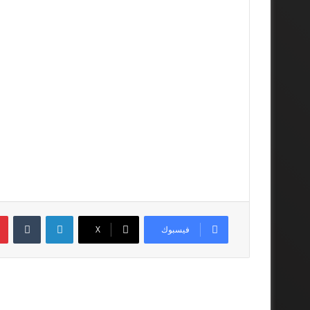
لينكدإن
فيسبوك
‫X
أقرأ المزيد