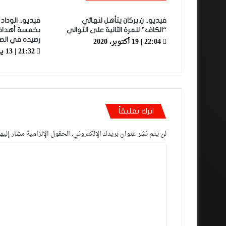
فيديو.. ن.بركان يتأهل لنهائي
فيديو.. الودا
“الكاف” للمرة الثانية على التوالي
بخمسة أهداف 
22:04 | 19 أكتوبر، 2020
رصيده في الصد
21:32 | 13 يونيو، 2021
اترك تعليقاً
لن يتم نشر عنوان بريدك الإلكتروني.
الحقول الإلزامية مشار إليها
ا
ل
ت
ع
ل