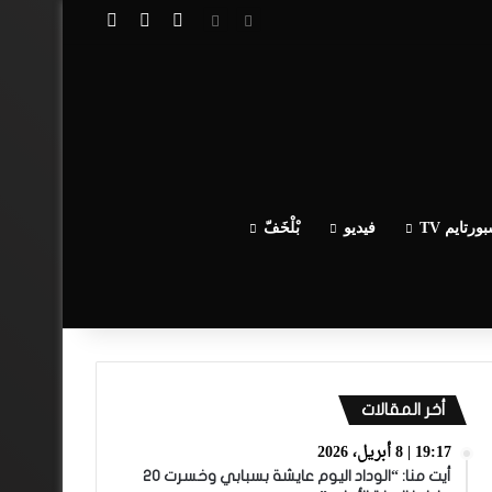
تسجيل الدخول
مقال عشوائي
إضافة عمود جا
ورتايم TV
فيديو
بْلْخَفّ
أخر المقالات
19:17 | 8 أبريل، 2026
أيت منا: “الوداد اليوم عايشة بسبابي وخسرت 20