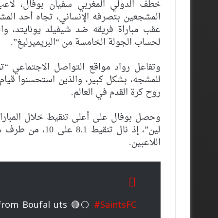
خطف الدولي المغربي سفيان بوفال، لاعب 
المشجعين بتصرفه الإنساني، تجاه أحد المش
عقب مباراة فريقه ضد شيفيلد يونايتد، وا
لحساب الجولة الخامسة من “البريميرليغ”.
وتفاعل رواد مواقع التواصل الاجتماعي “ت
للمشجه، بشكل كبير، والذين استحسنوا قيام 
روح كرة القدم في العالم.
وحصل بوفال على أعلى تنقيط خلال المباراة
لين”، إذ نال تنق
اللاعبين.
 from Boufal uts 🔴⚪️
#SaintsFC