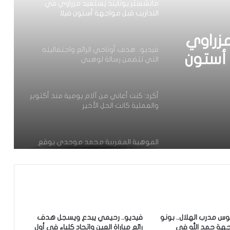
مانشستر يونايتد يستعيد مزراوي في
التداريب قبل مواجهة أستون فيلا
مزراوي
فيديو.. هدف أوناحي الرائع واحتفاليته
 أستون
التي تتضمن رسالة لوهبي
أكرد: كنت أعاني من آلام يومية منذ أكتوبر
والعملية كانت الحل الأخير
الموهبة المغربية محمد موحدي يوقع
لنادي قادش الإسباني ويتطلع للعب
للمنتخب الوطني
أسامة طنان يبرز ضمن قائمة نجوم كبار
الدوري القطري
س مدرب الهلال.. بونو
فيديو.. رحيمي يبدع ويسجل هدف
هة حمد الله في
رائع مباراة العين واتحاد كلباء في أول