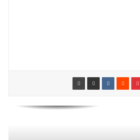
عدلي يواصل التألق رفقة فريقه بورنموث
الأنجليزي
معما ضمن اهتمامات فريقان إنجليزيان
رقم مميز جديد لحكيمي في دوري أبطال
أوروبا
بينتيريست
مشاركة عبر البريد
طباعة
رسميا.. داري يغادر الأهلي وينتقل إلى
وجهة مفاجئة في “الميركاتو”
العيناوي يتجاوز حادث اقتحام منزله
ويواصل تداريبه بشكل طبيعي مع روما