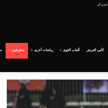
ساعدو الوداد عيط ليهم قاضي التحقيق.. دابا حتى شي واحد ما بقا باغي يعاون”
كأس العرش
ألعاب القوى
رياضات أخرى
محترفون
سب