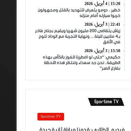
15:20 | 4 أبريل، 2026
خطير .. دومو يتعرض للتهديد بالقتل ومجهولون
خربوا سيارته أمام منزله
22:41 | 3 أبريل، 2026
زياش يتقاضى 200 مليون شهريا ويقيم بجناح فاخر
بـ4 ملايين لليلة… ونهاية التجربة مع الوداد تلوح
في الأفق
13:50 | 3 أبريل، 2026
حكيمي: “حتى لو اضطررنا للفوز بالكأس بهذه
الطريقة.. نحن جد سعداء وننتظر هذه اللحظة
بفارغ الصبر”
Sportime TV
Sportime TV
فيديو.. الطالبي: قدمنا مباراة ثانية جيدة