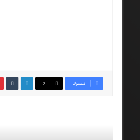
لينكدإن
فيسبوك
‫X
أقرأ المزيد