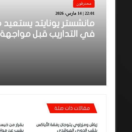
محترفون
22:01 | 14 مارس، 2026
مانشستر يونايتد يستعيد 
في التداريب قبل مواجهة
فيلا
مقالات ذات صلة
زياش ومزراوي يتوجان رفقة الأياكس
بقرار من خيسو
بلقب الدوري الهولندي
يغيب عن مواج