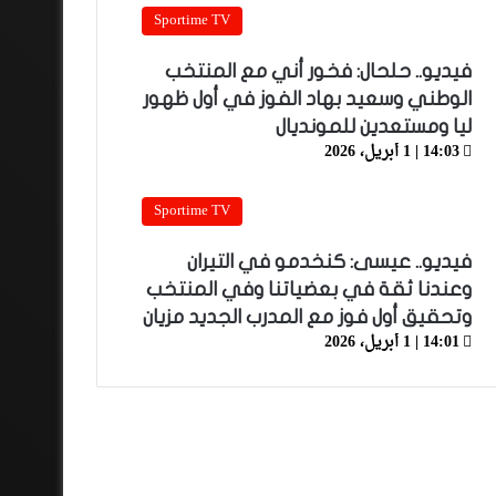
Sportime TV
فيديو.. حلحال: فخور أني مع المنتخب
الوطني وسعيد بهاد الفوز في أول ظهور
ليا ومستعدين للمونديال
14:03 | 1 أبريل، 2026
Sportime TV
فيديو.. عيسى: كنخدمو في التيران
وعندنا ثقة في بعضياتنا وفي المنتخب
وتحقيق أول فوز مع المدرب الجديد مزيان
14:01 | 1 أبريل، 2026