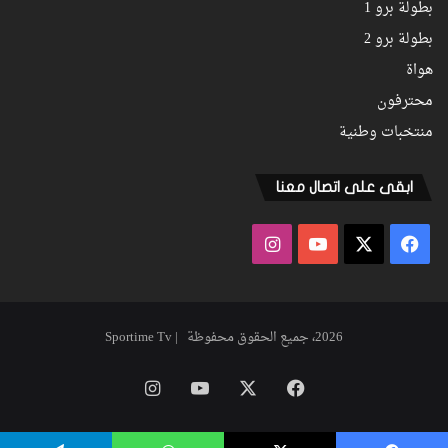
بطولة برو 1
بطولة برو 2
هواة
محترفون
منتخبات وطنية
ابقى على اتصال معنا
فيسبوك
‫X
‫YouTube
انستقرام
2026، جميع الحقوق محفوظة | Sportime Tv
فيسبوك
‫X
‫YouTube
انستقرام