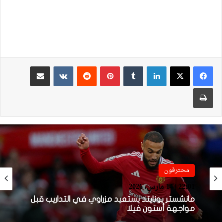
لينكدإن
بينتيريست
مشاركة عبر البريد
طباعة
فيديو
محترفون
21:49 | 14 مارس، 2026
22:01 | 14 مارس، 2026
فيديو.. هدف أوناحي الرائع واحتفاليته التي