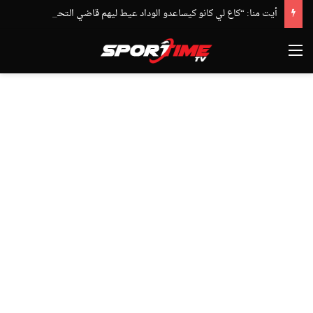
أيت منا: “كاع لي كانو كيساعدو الوداد عيط ليهم قاضي التحقيق.. دابا حتى شي واحد ما بقا باغي يعاون”
القائمة