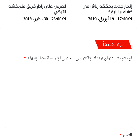
إنجاز جديد يحققه زياش في
العربي على رادار فريق فنربخشه
“شامبينزليغ”
التركي
17:00 | 19 أبريل، 2019
23:00 | 30 يناير، 2019
اترك تعليقاً
لن يتم نشر عنوان بريدك الإلكتروني.
الحقول الإلزامية مشار إليها بـ
*
ا
ل
ت
ع
ل
ي
ق
*
الاسم
*