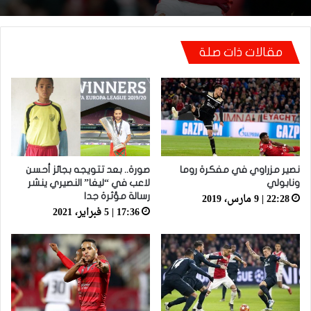
تتضمن رسالة لوهبي
مانشستر يونايتد يستعيد مزراوي في التداريب قبل
مقالات ذات صلة
مواجهة أستون فيلا
نصير مزراوي في مفكرة روما
صورة.. بعد تتويجه بجائز أحسن
ونابولي
لاعب في “ليغا” النصيري ينشر
22:28 | 9 مارس، 2019
رسالة مؤثرة جدا
17:36 | 5 فبراير، 2021