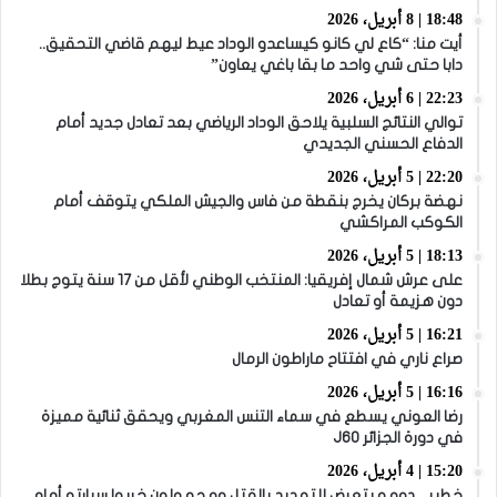
18:48 | 8 أبريل، 2026
أيت منا: “كاع لي كانو كيساعدو الوداد عيط ليهم قاضي التحقيق..
دابا حتى شي واحد ما بقا باغي يعاون”
22:23 | 6 أبريل، 2026
توالي النتائج السلبية يلاحق الوداد الرياضي بعد تعادل جديد أمام
الدفاع الحسني الجديدي
22:20 | 5 أبريل، 2026
نهضة بركان يخرج بنقطة من فاس والجيش الملكي يتوقف أمام
الكوكب المراكشي
18:13 | 5 أبريل، 2026
على عرش شمال إفريقيا: المنتخب الوطني لأقل من 17 سنة يتوج بطلا
دون هزيمة أو تعادل
16:21 | 5 أبريل، 2026
صراع ناري في افتتاح ماراطون الرمال
16:16 | 5 أبريل، 2026
رضا العوني يسطع في سماء التنس المغربي ويحقق ثنائية مميزة
في دورة الجزائر J60
15:20 | 4 أبريل، 2026
خطير .. دومو يتعرض للتهديد بالقتل ومجهولون خربوا سيارته أمام