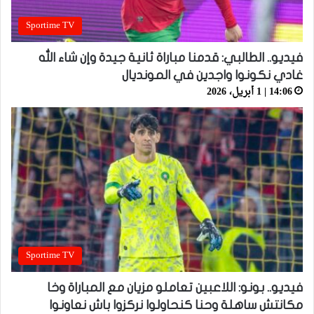
Sportime TV
فيديو.. الطالبي: قدمنا مباراة ثانية جيدة وإن شاء الله
غادي نكونوا واجدين في المونديال
14:06 | 1 أبريل، 2026
Sportime TV
فيديو.. بونو: اللاعبين تعاملو مزيان مع المباراة وخا
مكانتش ساهلة وحنا كنحاولوا نركزوا باش نعاونوا