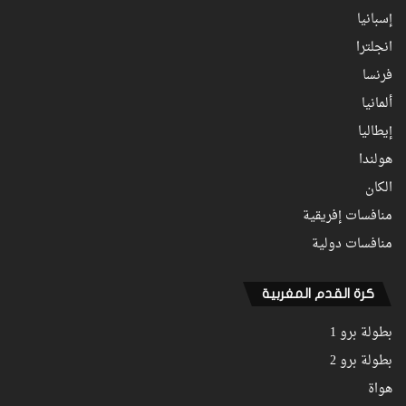
إسبانيا
انجلترا
فرنسا
ألمانيا
إيطاليا
هولندا
الكان
منافسات إفريقية
منافسات دولية
كرة القدم المغربية
بطولة برو 1
بطولة برو 2
هواة