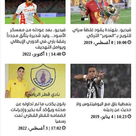
فيديو.. بلهندة يقود غلطة سراي
فيديو.. بعد عودته من معسكر
للتويج بـ”السوبر” التركي
الأسود…وليد شديرة يتألق مجدداً
10:00 | 8 أغسطس، 2019
رفقة باري في الدوري الإيطالي
ويواصل التهديف
14:48 | 1 أكتوبر، 2022
بنعطية باق مع اليوفينتوس ولا
بانون يكذب ما تم تداوله عن
حديث عن رحيله
صحته ويؤكد أنه بخير وإجراءات
14:23 | 4 يناير، 2019
انضمامه للقطر القطري تمت
رسميا
17:02 | 3 أغسطس، 2022