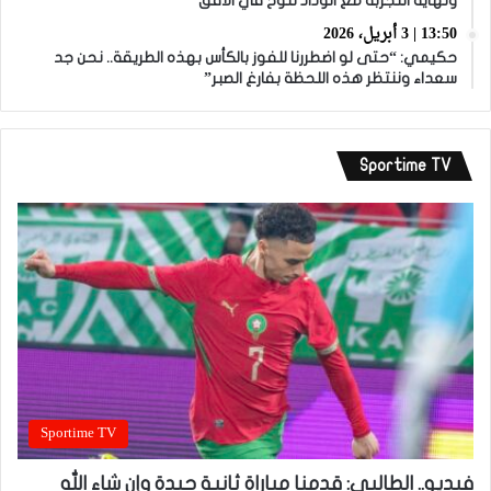
ونهاية التجربة مع الوداد تلوح في الأفق
13:50 | 3 أبريل، 2026
حكيمي: “حتى لو اضطررنا للفوز بالكأس بهذه الطريقة.. نحن جد
سعداء وننتظر هذه اللحظة بفارغ الصبر”
Sportime TV
Sportime TV
فيديو.. الطالبي: قدمنا مباراة ثانية جيدة وإن شاء الله