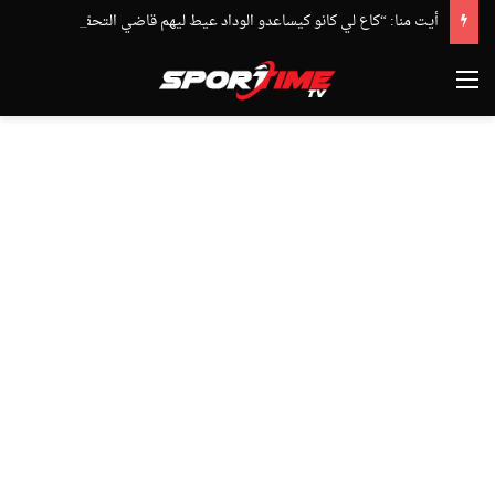
أيت منا: “كاع لي كانو كيساعدو الوداد عيط ليهم قاضي التحقيق.. دابا حتى شي واحد ما بقا باغي يعاون”
القائمة