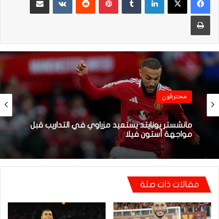
طباعة
فيديو
محترفون
21:49 | 14 مارس، 2026
22:01 | 14 مارس، 2026
فيديو.. هدف أوناحي الرائع واحتفاليته التي
تتضمن رسالة لوهبي
مانشستر يونايتد يستعيد مزراوي في التداريب قبل
مواجهة أستون فيلا
مقالات ذات صلة