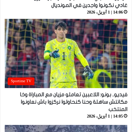
غادي نكونوا واجدين في المونديال
14:06 | 1 أبريل، 2026
Sportime TV
فيديو.. بونو: اللاعبين تعاملو مزيان مع المباراة وخا
مكانتش ساهلة وحنا كنحاولوا نركزوا باش نعاونوا
المنتخب
14:05 | 1 أبريل، 2026