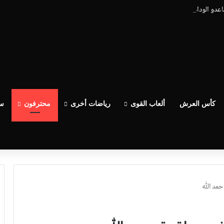
ساعدو الوداد عيط ليهم قاضي التحقيق.. دابا حتى شي واحد ما بقا باغي يعاون”
كأس العرش
ألعاب القوى
رياضات أخرى
محترفون
سب
مد الله