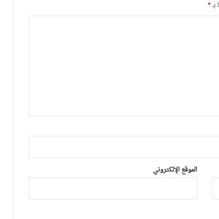
أوروبا
 بـ
*
رسميا.. داري يغادر الأهلي وينتقل إلى
وجهة مفاجئة في “الميركاتو”
العيناوي يتجاوز حادث اقتحام منزله
ويواصل تداريبه بشكل طبيعي مع روما
مانشستر يونايتد يستعيد مزراوي في
التداريب قبل مواجهة أستون فيلا
فيديو.. هدف أوناحي الرائع واحتفاليته
الموقع الإلكتروني
التي تتضمن رسالة لوهبي
أكرد: كنت أعاني من آلام يومية منذ أكتوبر