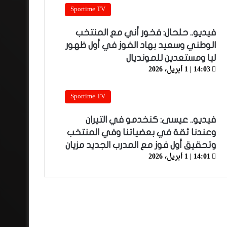
Sportime TV
فيديو.. حلحال: فخور أني مع المنتخب
الوطني وسعيد بهاد الفوز في أول ظهور
ليا ومستعدين للمونديال
14:03 | 1 أبريل، 2026
Sportime TV
فيديو.. عيسى: كنخدمو في التيران
وعندنا ثقة في بعضياتنا وفي المنتخب
وتحقيق أول فوز مع المدرب الجديد مزيان
14:01 | 1 أبريل، 2026