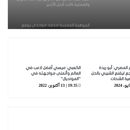
والعملية كانت الحل الأخير
الموهبة المغربية محمد موحدي يوقع
لنادي قادش الإسباني ويتطلع للعب
للمنتخب الوطني
أسامة طنان يبرز ضمن قائمة نجوم كبار
الدوري القطري
م المصري: أبو ريدة
الكعبي: ميسي أفضل لاعب في
ع ليقنع الشيبي بالحل
العالم وأتمنى مواجهته في
عدلي يواصل التألق رفقة فريقه بورنموث
ية الشحات
”المونديال”
الأنجليزي
19:35 | 13 أكتوبر، 2022
معما ضمن اهتمامات فريقان إنجليزيان
رقم مميز جديد لحكيمي في دوري أبطال