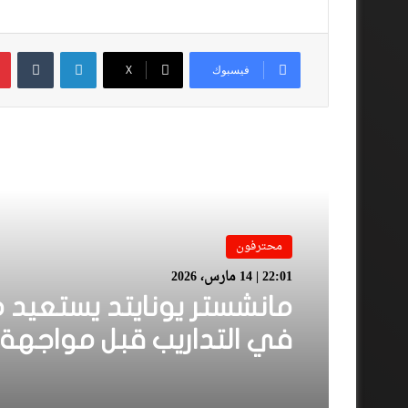
لينكدإن
فيسبوك
‫X
أقرأ المزيد
محترفون
22:01 | 14 مارس، 2026
مانشستر يونايتد يستعيد 
في التداريب قبل مواجهة
فيلا