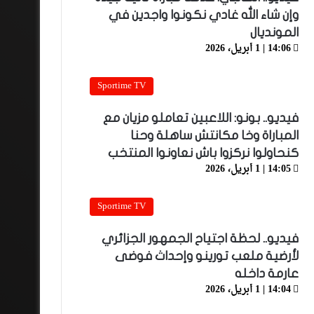
وإن شاء الله غادي نكونوا واجدين في
المونديال
14:06 | 1 أبريل، 2026
Sportime TV
فيديو.. بونو: اللاعبين تعاملو مزيان مع
المباراة وخا مكانتش ساهلة وحنا
كنحاولوا نركزوا باش نعاونوا المنتخب
14:05 | 1 أبريل، 2026
Sportime TV
فيديو.. لحظة اجتياح الجمهور الجزائري
لأرضية ملعب تورينو وإحداث فوضى
عارمة داخله
14:04 | 1 أبريل، 2026