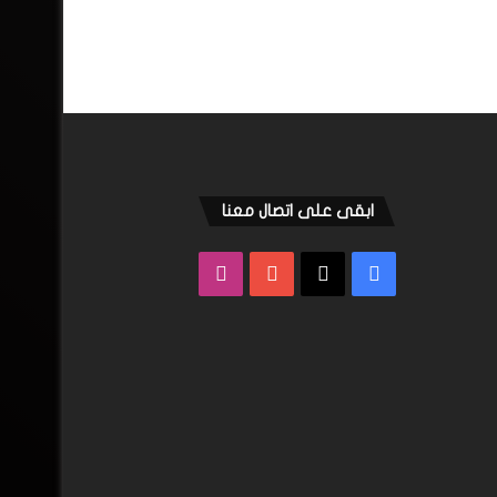
ابقى على اتصال معنا
فيسبوك
‫X
‫YouTube
انستقرام