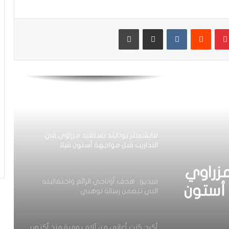
أوروبا
بينتيريست
مشاركة عبر البريد
طباعة
رسميا.. داري يغادر الأهلي وينتقل إلى
وجهة مفاجئة في “الميركاتو”
العيناوي يتجاوز حادث اقتحام منزله
ويواصل تداريبه بشكل طبيعي مع روما
مانشستر يونايتد يستعيد مزراوي في
التداريب قبل مواجهة أستون فيلا
مزراوي
فيديو.. هدف أوناحي الرائع واحتفاليته
 أستون
التي تتضمن رسالة لوهبي
أكرد: كنت أعاني من آلام يومية منذ أكتوبر