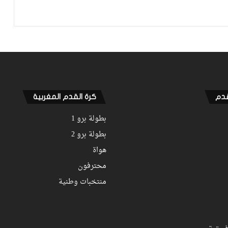
والعملية كانت الحل الأخير
الموهبة المغربية محمد موحدي يوقع
لنادي قادش الإسباني ويتطلع للعب
للمنتخب الوطني
قدم
كرة القدم المغربية
بطولة برو 1
بطولة برو 2
هواة
محترفون
منتخبات وطنية