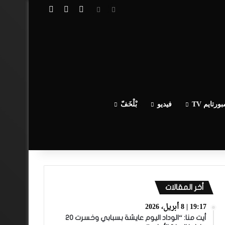
تسجيل الدخول
مقال عشوائي
إضافة عمود جا
ورتايم TV
فيديو
بْلْخَفّ
أخر المقالات
19:17 | 8 أبريل، 2026
أيت منا: “الوداد اليوم عايشة بسبابي وخسرت 20