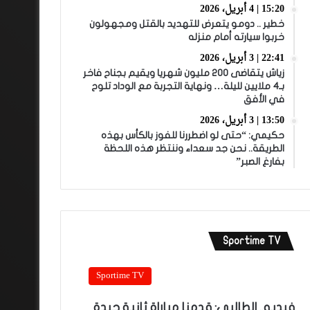
15:20 | 4 أبريل، 2026
خطير .. دومو يتعرض للتهديد بالقتل ومجهولون
خربوا سيارته أمام منزله
22:41 | 3 أبريل، 2026
زياش يتقاضى 200 مليون شهريا ويقيم بجناح فاخر
بـ4 ملايين لليلة… ونهاية التجربة مع الوداد تلوح
في الأفق
13:50 | 3 أبريل، 2026
حكيمي: “حتى لو اضطررنا للفوز بالكأس بهذه
الطريقة.. نحن جد سعداء وننتظر هذه اللحظة
بفارغ الصبر”
Sportime TV
Sportime TV
فيديو.. الطالبي: قدمنا مباراة ثانية جيدة