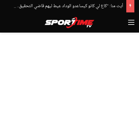
أيت منا: “كاع لي كانو كيساعدو الوداد عيط ليهم قاضي التحقيق.. دابا حتى شي واحد ما بقا باغي يعاون”
القائمة