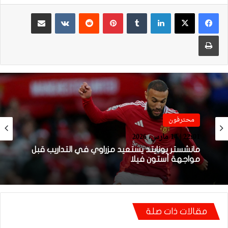
لينكدإن
بينتيريست
مشاركة عبر البريد
طباعة
فيديو
محترفون
21:49 | 14 مارس، 2026
22:01 | 14 مارس، 2026
فيديو.. هدف أوناحي الرائع واحتفاليته التي
تتضمن رسالة لوهبي
مقالات ذات صلة
مانشستر يونايتد يستعيد مزراوي في التداريب قبل
مواجهة أستون فيلا