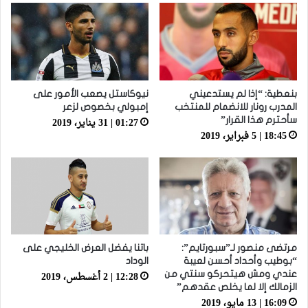
بنعطية: “إذا لم يستدعيني
نيوكاستل يصعب الأمور على
المدرب رونار للانضمام للمنتخب
إمبولي بخصوص لزعر
01:27 | 31 يناير، 2019
سأحترم هذا القرار”
18:45 | 5 فبراير، 2019
مرتضى منصور لـ”سبورتايم”:
باتنا يفضل العرض الخليجي على
“بوطيب وأحداد أحسن لعيبة
الوداد
12:28 | 2 أغسطس، 2019
عندي ومش هيتحركو سنتي من
الزمالك إلا لما يخلص عقدهم”
16:09 | 13 مايو، 2019