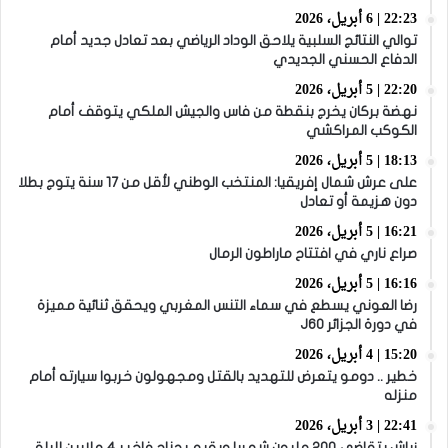
22:23 | 6 أبريل، 2026
توالي النتائج السلبية يلاحق الوداد الرياضي بعد تعادل جديد أمام
الدفاع الحسني الجديدي
22:20 | 5 أبريل، 2026
نهضة بركان يخرج بنقطة من فاس والجيش الملكي يتوقف أمام
الكوكب المراكشي
18:13 | 5 أبريل، 2026
على عرش شمال إفريقيا: المنتخب الوطني لأقل من 17 سنة يتوج بطلا
دون هزيمة أو تعادل
16:21 | 5 أبريل، 2026
صراع ناري في افتتاح ماراطون الرمال
16:16 | 5 أبريل، 2026
رضا العوني يسطع في سماء التنس المغربي ويحقق ثنائية مميزة
في دورة الجزائر J60
15:20 | 4 أبريل، 2026
خطير .. دومو يتعرض للتهديد بالقتل ومجهولون خربوا سيارته أمام
منزله
22:41 | 3 أبريل، 2026
زياش يتقاضى 200 مليون شهريا ويقيم بجناح فاخر بـ4 ملايين لليلة…