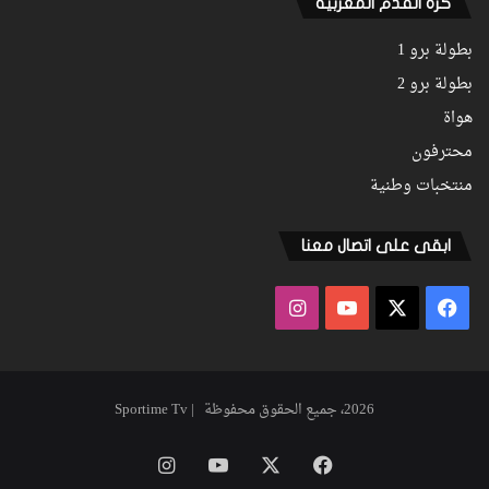
كرة القدم المغربية
بطولة برو 1
بطولة برو 2
هواة
محترفون
منتخبات وطنية
ابقى على اتصال معنا
فيسبوك
‫X
‫YouTube
انستقرام
2026، جميع الحقوق محفوظة | Sportime Tv
فيسبوك
‫X
‫YouTube
انستقرام