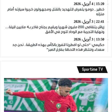
15:20 | 4 أبريل، 2026
خطير .. دومو يتعرض للتهديد بالقتل ومجهولون خربوا سيارته أمام
منزله
22:41 | 3 أبريل، 2026
زياش يتقاضى 200 مليون شهريا ويقيم بجناح فاخر بـ4 ملايين لليلة…
ونهاية التجربة مع الوداد تلوح في الأفق
13:50 | 3 أبريل، 2026
حكيمي: “حتى لو اضطررنا للفوز بالكأس بهذه الطريقة.. نحن جد
سعداء وننتظر هذه اللحظة بفارغ الصبر”
Sportime TV