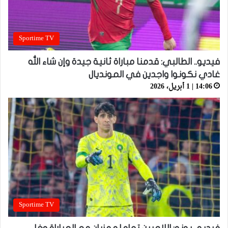
Sportime TV
فيديو.. الطالبي: قدمنا مباراة ثانية جيدة وإن شاء الله
غادي نكونوا واجدين في المونديال
14:06 | 1 أبريل، 2026
Sportime TV