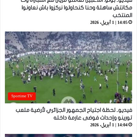
فيديو.. بونو: اللاعبين تعاملو مزيان مع المباراة وخا
مكانتش ساهلة وحنا كنحاولوا نركزوا باش نعاونوا
المنتخب
14:05 | 1 أبريل، 2026
Sportime TV
فيديو.. لحظة اجتياح الجمهور الجزائري لأرضية ملعب
تورينو وإحداث فوضى عارمة داخله
14:04 | 1 أبريل، 2026