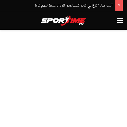
أيت منا: “كاع لي كانو كيساعدو الوداد عيط ليهم قاضي التحقيق.. دابا حتى شي واحد ما بقا باغي يعاون”
القائمة