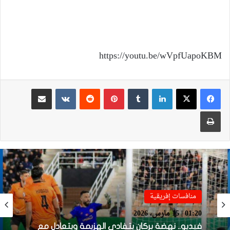
https://youtu.be/wVpfUapoKBM
لينكدإن
بينتيريست
مشاركة عبر البريد
طباعة
منافسات إفريقية
محترفون
01:20 | 15 مارس، 2026