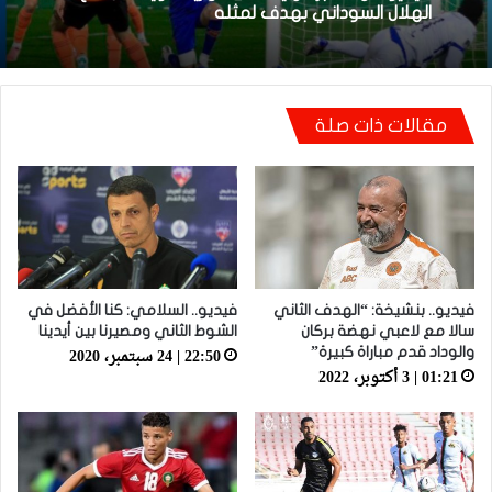
22:01 | 14 مارس، 2026
فيديو.. نهضة بركان يتفادى الهزيمة ويتعادل مع
الهلال السوداني بهدف لمثله
مقالات ذات صلة
مانشستر يونايتد يستعيد مزراوي في التداريب قبل
مواجهة أستون فيلا
فيديو.. بنشيخة: “الهدف الثاني
فيديو.. السلامي: كنا الأفضل في
سالا مع لاعبي نهضة بركان
الشوط الثاني ومصيرنا بين أيدينا
22:50 | 24 سبتمبر، 2020
والوداد قدم مباراة كبيرة”
01:21 | 3 أكتوبر، 2022