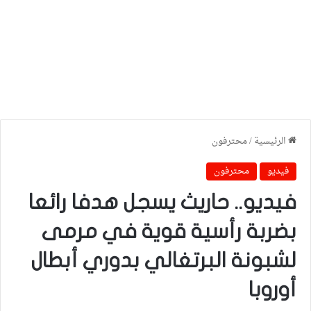
الرئيسية
/
محترفون
فيديو
محترفون
فيديو.. حاريث يسجل هدفا رائعا
بضربة رأسية قوية في مرمى
لشبونة البرتغالي بدوري أبطال
أوروبا