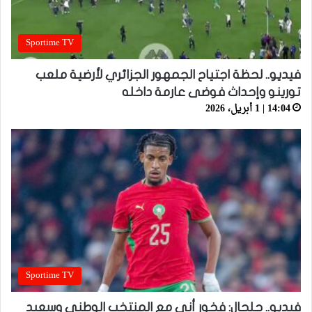
Sportime TV
فيديو.. لحظة اجتياح الجمهور الجزائري لأرضية ملعب
تورينو وإحداث فوضى عارمة داخله
14:04 | 1 أبريل، 2026
Sportime TV
فيديو.. حلحال: فخور أني مع المنتخب الوطني وسعيد