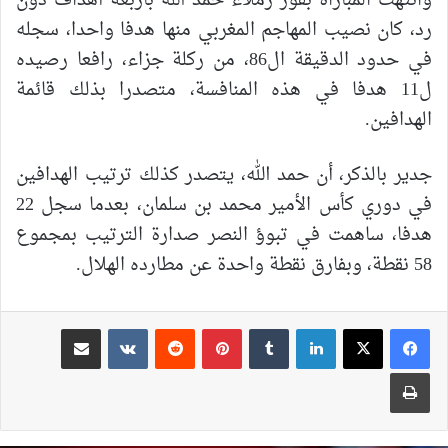
وانتهت المباراة بفوز زملاء حمد الله بأربعة أهداف دون
رد، كان نصيب المهاجم المغربي منها هدفا واحدا، سجله
في حدود الدقيقة ال86، من ركلة جزاء، رافعا رصيده
ل11 هدفا في هذه المنافسة، متصدرا بذلك قائمة
الهدافين.
جدير بالذكر، أن حمد الله، يتصدر كذلك ترتيب الهدافين
في دوري كأس الأمير محمد بن سلمان، بعدما سجل 22
هدفا، ساهمت في تبوؤ النصر صدارة الترتيب بمجموع
58 نقطة، وبفارق نقطة واحدة عن مطارده الهلال.
لينكدإن
بينتيريست
مشاركة عبر البريد
طباعة