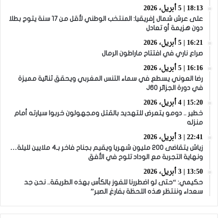
18:13 | 5 أبريل، 2026
على عرش شمال إفريقيا: المنتخب الوطني لأقل من 17 سنة يتوج بطلا
دون هزيمة أو تعادل
16:21 | 5 أبريل، 2026
صراع ناري في افتتاح ماراطون الرمال
16:16 | 5 أبريل، 2026
رضا العوني يسطع في سماء التنس المغربي ويحقق ثنائية مميزة
في دورة الجزائر J60
15:20 | 4 أبريل، 2026
خطير .. دومو يتعرض للتهديد بالقتل ومجهولون خربوا سيارته أمام
منزله
22:41 | 3 أبريل، 2026
زياش يتقاضى 200 مليون شهريا ويقيم بجناح فاخر بـ4 ملايين لليلة…
ونهاية التجربة مع الوداد تلوح في الأفق
13:50 | 3 أبريل، 2026
حكيمي: “حتى لو اضطررنا للفوز بالكأس بهذه الطريقة.. نحن جد
سعداء وننتظر هذه اللحظة بفارغ الصبر”