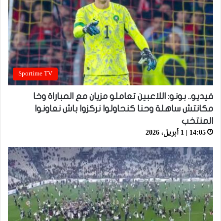
Sportime TV
فيديو.. بونو: اللاعبين تعاملو مزيان مع المباراة وخا
مكانتش ساهلة وحنا كنحاولوا نركزوا باش نعاونوا
المنتخب
14:05 | 1 أبريل، 2026