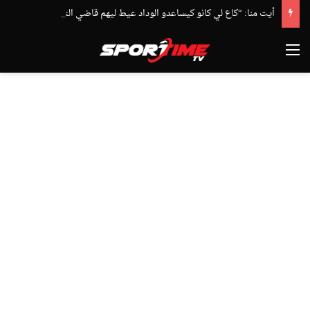
أيت منا: “كاع لي كانو كيساعدو الوداد عيط ليهم قاضي التحقيق.. دابا حتى شي واحد ما بقا باغي يعاون”
القائمة