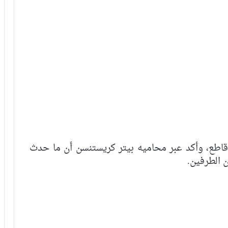
 قاطع، وأكد عبر محاميه بيتر كريستنسن أن ما حدث
 الطرفين.
إنتر يسعى لصدارة “الكالتشيو” عبر تجاوز
عقبة لاتسيو