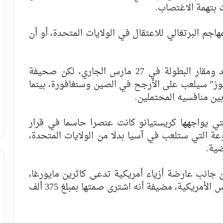
 بتهمة الاغتصاب.
هاجم البرتغالي للاعتقال في الولايات المتحدة، أو أن
وكان من المنتظر أن يتم الكشف عن مواعيد ومقار البطولة في 27 مارس الجاري، لكن صحيفة
جوز” سيلعب على الأرجح في الصين وسنغافورة، بينما
ين منافسيه المحتملين.
ي يواجهها كريستيانو كانت عنصرا حاسما في قرار
 التي ستلعب في آسيا بدلا من الولايات المتحدة،
ضية.
ن جانب عارضة أزياء أمريكية تدعى كاثرين مايورغا،
تقول إنه اغتصبها عام 2009 بمدينة لاس فيغاس الأمريكية، مضيفة أنه اشترى صمتها بمبلغ 375 ألف