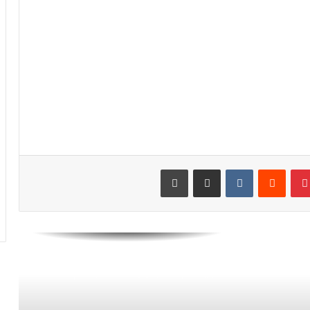
بيرلو: ونالدو كان لديه يوم عطلة ويمكنه أن
يفعل ما يريد إنه يتحمل مسؤولية ما
يفعله
فيديو.. “الدون” يبدع بـ”أسيست” ضد
بولونيا
إبراهيموفيتش يهزم كورونا ويخرج من
الحجر الصحي
بينتيريست
مشاركة عبر البريد
طباعة
فيديو.. أهداف مباراة إنتر ميلان
وفيورونتينا
فيديو.. “بيغ ميلان” “زعيم” إيطاليا يعود
ويحسم “سكوديتو” لصالحه بعد الإطاحة
بساسولو بثلاثية نظيفة