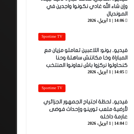
وإن شاء الله غادي نكونوا واجدين في
المونديال
14:06 | 1 أبريل، 2026
Sportime TV
فيديو.. بونو: اللاعبين تعاملو مزيان مع
المباراة وخا مكانتش ساهلة وحنا
كنحاولوا نركزوا باش نعاونوا المنتخب
14:05 | 1 أبريل، 2026
Sportime TV
فيديو.. لحظة اجتياح الجمهور الجزائري
لأرضية ملعب تورينو وإحداث فوضى
عارمة داخله
14:04 | 1 أبريل، 2026