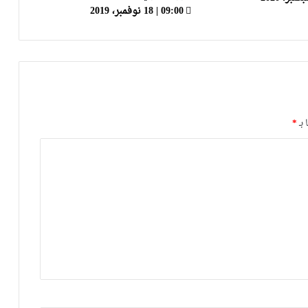
09:00 | 18 نوفمبر، 2019
بيرلو: ونالدو كان لديه يوم عطلة ويمكنه أن
يفعل ما يريد إنه يتحمل مسؤولية ما
يفعله
فيديو.. “الدون” يبدع بـ”أسيست” ضد
بولونيا
 بـ
*
إبراهيموفيتش يهزم كورونا ويخرج من
الحجر الصحي
فيديو.. أهداف مباراة إنتر ميلان
وفيورونتينا
فيديو.. “بيغ ميلان” “زعيم” إيطاليا يعود
ويحسم “سكوديتو” لصالحه بعد الإطاحة
بساسولو بثلاثية نظيفة