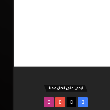
ابقى على اتصال معنا
فيسبوك
‫X
‫YouTube
انستقرام