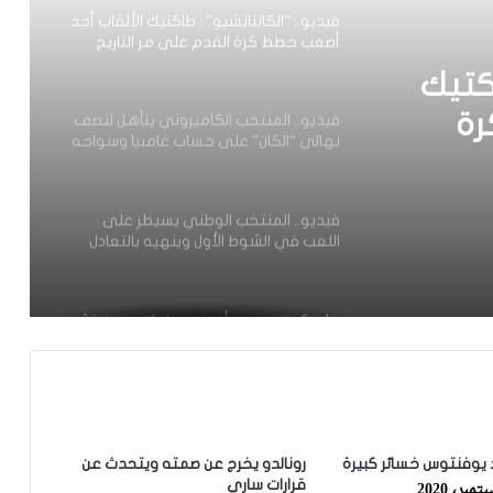
فيديو.. “الكاتناتشيو”.. طاكتيك الألقاب أحد
أصعب خطط كرة القدم على مر التاريخ
اكتيك
رة
فيديو.. المنتخب الكاميروني يتأهل لنصف
نهائي “الكان” على حساب غامبيا وسواجه
الفائز في مواجهة المغرب ومصر
فيديو.. المنتخب الوطني يسيطر على
اللعب في الشوط الأول وينهيه بالتعادل
هدف لمثله مع مالاوي
برلسكوني: يجب أن ينهي إبراهيموفيتش
مسيرته في ميلان
إنتر يسعى لصدارة “الكالتشيو” عبر تجاوز
عقبة لاتسيو
 يوفنتوس خسائر كبيرة
رونالدو يخرج عن صمته ويتحدث عن
قرارات ساري