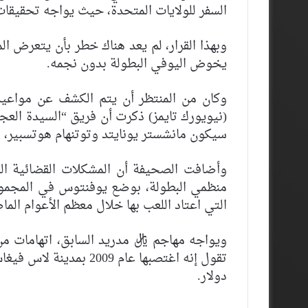
السفر للولايات المتحدة، حيث يواجه تحقيقات
وبهذا القرار، لم يعد هناك خطر بأن يتعرض الم
يخوض اليوفي البطولة بدون نجمه.
(نيويورك تايمز) ذكرت أن فريق “السيدة الع
سيكون مانشستر يونايتد وتوتنهام هوتسبير، ب
وأضافت الصحيفة أن المشكلات القضائية الت
منظمي البطولة، بوضع يوفنتوس في المجموعة
التي اعتاد اللعب بها خلال معظم الأعوام الما
ويواجه مهاجم ريال مدريد السابق، اتهامات م
دولار.