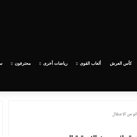
ساعدو الوداد عيط ليهم قاضي التحقيق.. دابا حتى شي واحد ما بقا باغي يعاون”
كأس العرش
ألعاب القوى
رياضات أخرى
محترفون
سب
و من الاعتقال