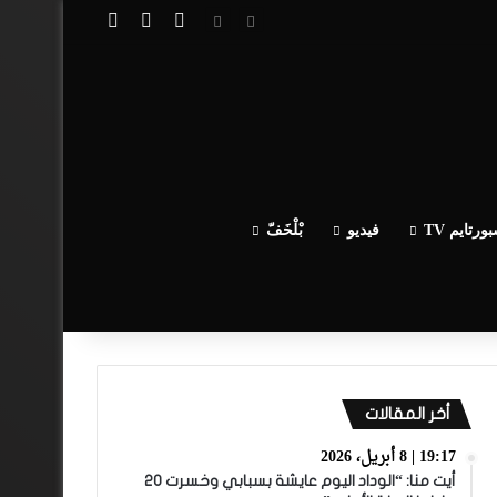
تسجيل الدخول
مقال عشوائي
إضافة عمود جا
ورتايم TV
فيديو
بْلْخَفّ
أخر المقالات
19:17 | 8 أبريل، 2026
أيت منا: “الوداد اليوم عايشة بسبابي وخسرت 20