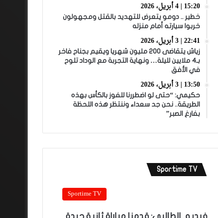
15:20 | 4 أبريل، 2026
خطير .. دومو يتعرض للتهديد بالقتل ومجهولون
خربوا سيارته أمام منزله
22:41 | 3 أبريل، 2026
زياش يتقاضى 200 مليون شهريا ويقيم بجناح فاخر
بـ4 ملايين لليلة… ونهاية التجربة مع الوداد تلوح
في الأفق
13:50 | 3 أبريل، 2026
حكيمي: “حتى لو اضطررنا للفوز بالكأس بهذه
الطريقة.. نحن جد سعداء وننتظر هذه اللحظة
بفارغ الصبر”
Sportime TV
Sportime TV
فيديو.. الطالبي: قدمنا مباراة ثانية جيدة