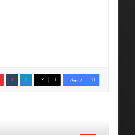
لينكدإن
فيسبوك
‫X
أقرأ المزيد