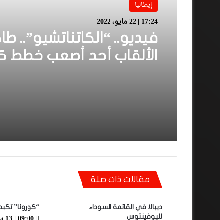
إيطاليا
17:24 | 22 مايو، 2022
فيديو.. “الكاتناتشيو”.. ط
الألقاب أحد أصعب خطط ك
القدم على مر التاريخ
مقالات ذات صلة
ديبالا في القائمة السوداء
“كورونا” تكبد
09:00 | 13 سبتمبر، 2020
لليوفينتوس