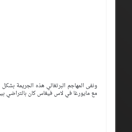
ونفى المهاجم البرتغالي هذه الجريمة بشكل
مع مايورغا في لاس فيغاس كان بالتراضي بين