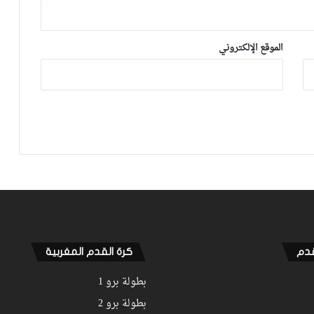
فيديو.. “الكاتناتشيو”.. طاكتيك الألقاب أحد
أصعب خطط كرة القدم على مر التاريخ
الموقع الإلكتروني
فيديو.. المنتخب الكاميروني يتأهل لنصف
نهائي “الكان” على حساب غامبيا وسواجه
الفائز في مواجهة المغرب ومصر
فيديو.. المنتخب الوطني يسيطر على
اللعب في الشوط الأول وينهيه بالتعادل
هدف لمثله مع مالاوي
برلسكوني: يجب أن ينهي إبراهيموفيتش
مسيرته في ميلان
قدم
كرة القدم المغربية
بطولة برو 1
بطولة برو 2