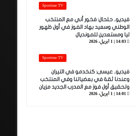
Sportime TV
فيديو.. حلحال: فخور أني مع المنتخب
الوطني وسعيد بهاد الفوز في أول ظهور
ليا ومستعدين للمونديال
14:03 | 1 أبريل، 2026
Sportime TV
فيديو.. عيسى: كنخدمو في التيران
وعندنا ثقة في بعضياتنا وفي المنتخب
وتحقيق أول فوز مع المدرب الجديد مزيان
14:01 | 1 أبريل، 2026