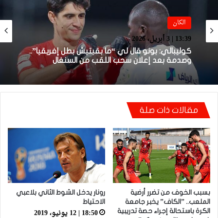
الكان
الكان
16:57 | 2 أبريل، 2026
13:39 | 3 أبريل، 2026
لقجع: ملف المغرب أمام الطاس محسوم ولدينا
أدلة موثقة وقوية
مقالات ذات صلة
كوليبالي: بونو قال لي “ما بقيتيش بطل إفريقيا”..
وصدمة بعد إعلان سحب اللقب من السنغال
بسبب الخوف من تضرر أرضية
رونار يدخل الشوط الثاني بلاعبي
الملعب.. ”الكاف” يخبر جامعة
الاحتياط
18:50 | 12 يونيو، 2019
الكرة باستحالة إجراء حصة تدريبية