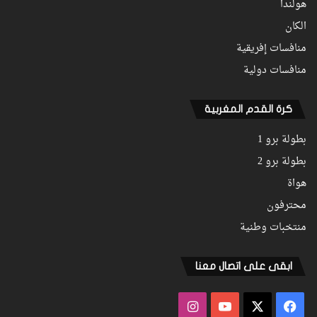
هولندا
الكان
منافسات إفريقية
منافسات دولية
كرة القدم المغربية
بطولة برو 1
بطولة برو 2
هواة
محترفون
منتخبات وطنية
ابقى على اتصال معنا
فيسبوك
‫X
‫YouTube
انستقرام