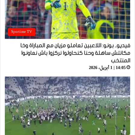
Sportime TV
فيديو.. بونو: اللاعبين تعاملو مزيان مع المباراة وخا
مكانتش ساهلة وحنا كنحاولوا نركزوا باش نعاونوا
المنتخب
14:05 | 1 أبريل، 2026