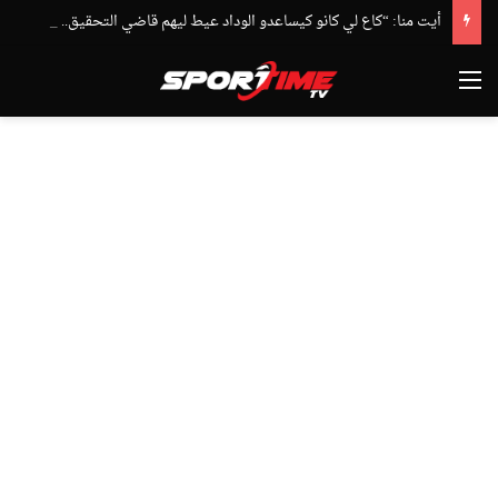
أيت منا: “كاع لي كانو كيساعدو الوداد عيط ليهم قاضي التحقيق.. دابا حتى شي واحد ما بقا باغي يعاون”
القائمة