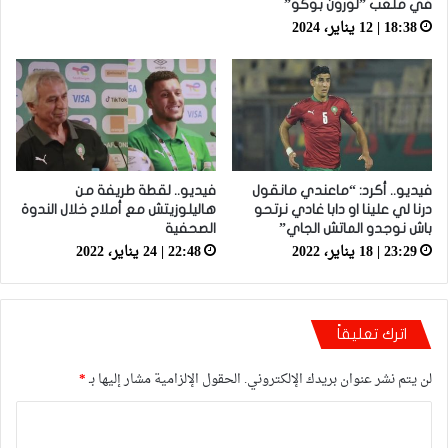
في ملعب ”لورون بوكو”
18:38 | 12 يناير، 2024
فيديو.. أكرد: “ماعندي مانقول
فيديو.. لقطة طريفة من
درنا لي علينا او دابا غادي نرتحو
هاليلوزيتش مع أملاح خلال الندوة
باش نوجدو الماتش الجاي”
الصحفية
23:29 | 18 يناير، 2022
22:48 | 24 يناير، 2022
اترك تعليقاً
لن يتم نشر عنوان بريدك الإلكتروني.
الحقول الإلزامية مشار إليها بـ
*
ا
ل