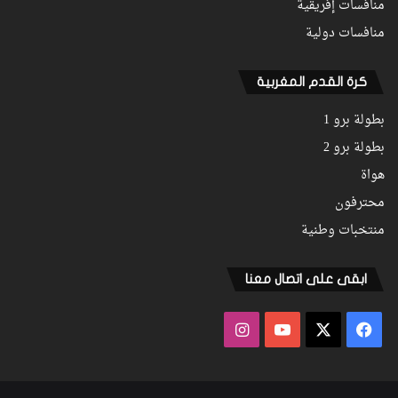
منافسات إفريقية
منافسات دولية
كرة القدم المغربية
بطولة برو 1
بطولة برو 2
هواة
محترفون
منتخبات وطنية
ابقى على اتصال معنا
فيسبوك
‫X
‫YouTube
انستقرام