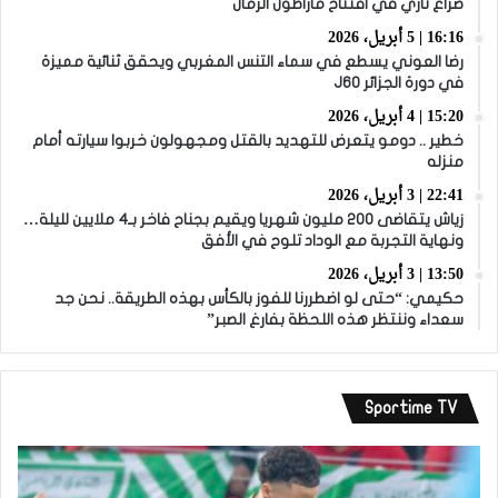
صراع ناري في افتتاح ماراطون الرمال
16:16 | 5 أبريل، 2026
رضا العوني يسطع في سماء التنس المغربي ويحقق ثنائية مميزة
في دورة الجزائر J60
15:20 | 4 أبريل، 2026
خطير .. دومو يتعرض للتهديد بالقتل ومجهولون خربوا سيارته أمام
منزله
22:41 | 3 أبريل، 2026
زياش يتقاضى 200 مليون شهريا ويقيم بجناح فاخر بـ4 ملايين لليلة…
ونهاية التجربة مع الوداد تلوح في الأفق
13:50 | 3 أبريل، 2026
حكيمي: “حتى لو اضطررنا للفوز بالكأس بهذه الطريقة.. نحن جد
سعداء وننتظر هذه اللحظة بفارغ الصبر”
Sportime TV