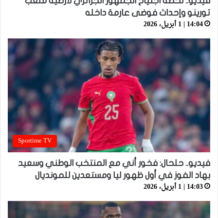
فيديو.. لحظة اجتياح الجمهور الجزائري لأرضية ملعب
تورينو وإحداث فوضى عارمة داخله
14:04 | 1 أبريل، 2026
Sportime TV
فيديو.. حلحال: فخور أني مع المنتخب الوطني وسعيد
بهاد الفوز في أول ظهور ليا ومستعدين للمونديال
14:03 | 1 أبريل، 2026