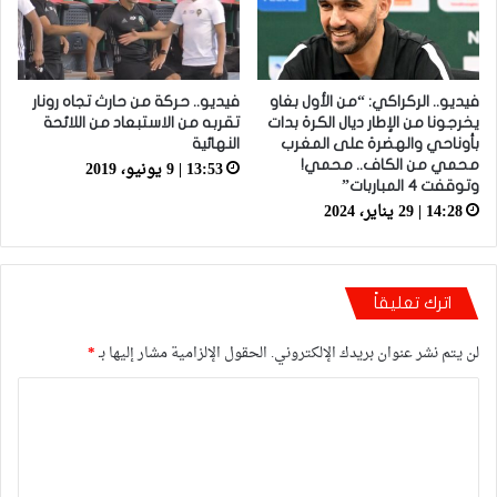
فيديو.. الركراكي: “من الأول بغاو
فيديو.. حركة من حارث تجاه رونار
يخرجونا من الإطار ديال الكرة بدات
تقربه من الاستبعاد من اللائحة
بأوناحي والهضرة على المغرب
النهائية
13:53 | 9 يونيو، 2019
محمي من الكاف.. محمي!
وتوقفت 4 المباربات”
14:28 | 29 يناير، 2024
اترك تعليقاً
لن يتم نشر عنوان بريدك الإلكتروني.
الحقول الإلزامية مشار إليها بـ
*
ا
ل
ت
ع