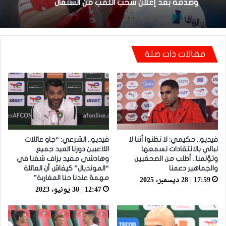
لقجع: ملف المغرب أمام الطاس محسوم ولدينا
أدلة موثقة وقوية
كوليبالي: بونو قال لي “ما بقيتيش بطل إفريقيا”..
مقالات ذات صلة
وصدمة بعد إعلان سحب اللقب من السنغال
فيديو.. حكيمي: لا تظنوا أننا لا
فيديو.. الشرعي: “جاو عائلات
نبالي بالانتقادات نسمعها
اللاعبين دوزنا العيد جميع
وتؤلمنا.. أطلب من الصحفيين
وهادشي مفيد بزاف شفنا في
والجماهير دعمنا
“المونديال” كيفاش أن العائلة
17:59 | 28 ديسمبر، 2025
مهمة عندنا حنا المغاربة”
12:47 | 30 يونيو، 2023