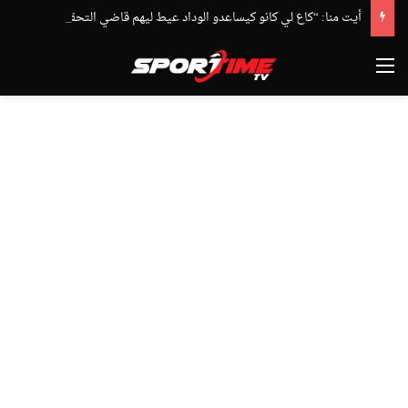
أيت منا: “كاع لي كانو كيساعدو الوداد عيط ليهم قاضي التحقيق.. دابا حتى شي واحد ما بقا باغي يعاون”
القائمة