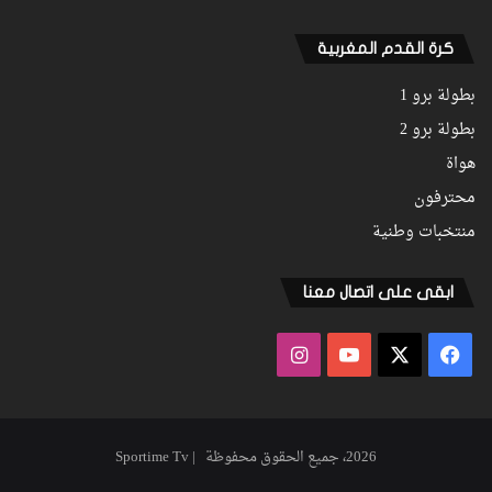
كرة القدم المغربية
بطولة برو 1
بطولة برو 2
هواة
محترفون
منتخبات وطنية
ابقى على اتصال معنا
فيسبوك
‫X
‫YouTube
انستقرام
2026، جميع الحقوق محفوظة | Sportime Tv