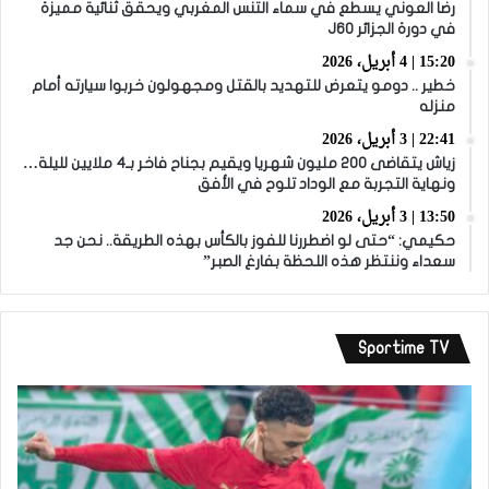
رضا العوني يسطع في سماء التنس المغربي ويحقق ثنائية مميزة
في دورة الجزائر J60
15:20 | 4 أبريل، 2026
خطير .. دومو يتعرض للتهديد بالقتل ومجهولون خربوا سيارته أمام
منزله
22:41 | 3 أبريل، 2026
زياش يتقاضى 200 مليون شهريا ويقيم بجناح فاخر بـ4 ملايين لليلة…
ونهاية التجربة مع الوداد تلوح في الأفق
13:50 | 3 أبريل، 2026
حكيمي: “حتى لو اضطررنا للفوز بالكأس بهذه الطريقة.. نحن جد
سعداء وننتظر هذه اللحظة بفارغ الصبر”
Sportime TV