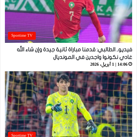
Sportime TV
فيديو.. الطالبي: قدمنا مباراة ثانية جيدة وإن شاء الله
غادي نكونوا واجدين في المونديال
14:06 | 1 أبريل، 2026
Sportime TV