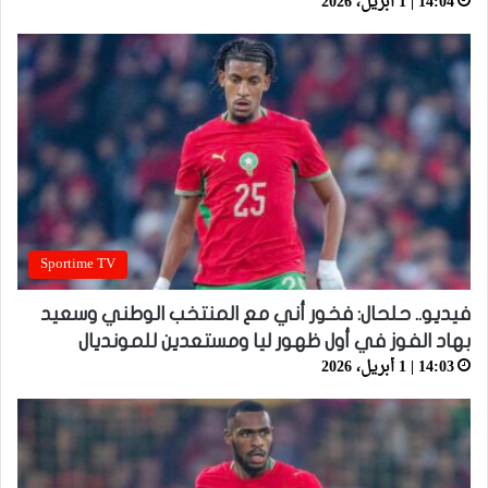
14:04 | 1 أبريل، 2026
Sportime TV
فيديو.. حلحال: فخور أني مع المنتخب الوطني وسعيد
بهاد الفوز في أول ظهور ليا ومستعدين للمونديال
14:03 | 1 أبريل، 2026