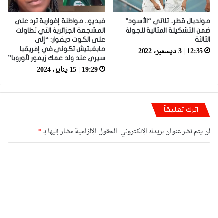
مونديال قطر.. ثلاثي “الأسود”
فيديو.. مواطنة إفوارية ترد على
ضمن التشكيلة المثالية للجولة
المشجعة الجزائرية التي تطاولت
الثالثة
على الكوت ديفوار: “إلى
12:35 | 3 ديسمبر، 2022
مابغيتيش تكوني في إفريقيا
سيري عند ولد عمك زيمور لأوروبا”
19:29 | 15 يناير، 2024
اترك تعليقاً
لن يتم نشر عنوان بريدك الإلكتروني.
الحقول الإلزامية مشار إليها بـ
*
ا
ل
ت
ع
ل