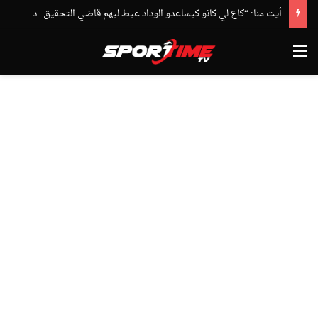
أيت منا: “كاع لي كانو كيساعدو الوداد عيط ليهم قاضي التحقيق.. دابا حتى شي واحد ما بقا باغي يعاون”
القائمة