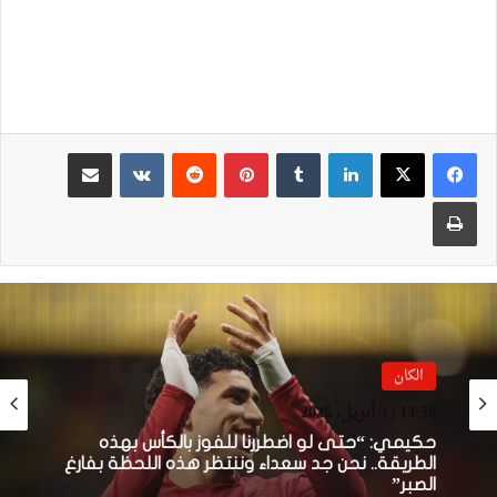
لينكدإن
بينتيريست
مشاركة عبر البريد
طباعة
الكان
13:39 | 3 أبريل، 2026
كوليبالي: بونو قال لي “ما بقيتيش بطل إفريقيا”..
وصدمة بعد إعلان سحب اللقب من السنغال