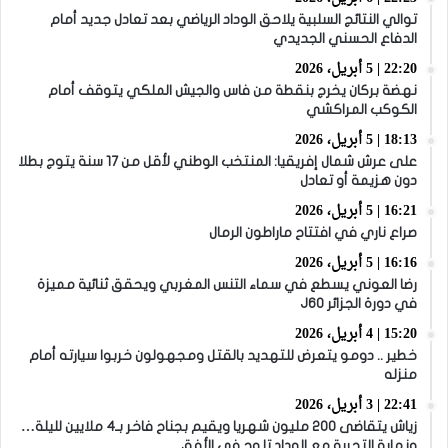
توالي النتائج السلبية يلاحق الوداد الرياضي بعد تعادل جديد أمام
الدفاع الحسني الجديدي
22:20 | 5 أبريل، 2026
نهضة بركان يخرج بنقطة من فاس والجيش الملكي يتوقف أمام
الكوكب المراكشي
18:13 | 5 أبريل، 2026
على عرش شمال إفريقيا: المنتخب الوطني لأقل من 17 سنة يتوج بطلا
دون هزيمة أو تعادل
16:21 | 5 أبريل، 2026
صراع ناري في افتتاح ماراطون الرمال
16:16 | 5 أبريل، 2026
رضا العوني يسطع في سماء التنس المغربي ويحقق ثنائية مميزة
في دورة الجزائر J60
15:20 | 4 أبريل، 2026
خطير .. دومو يتعرض للتهديد بالقتل ومجهولون خربوا سيارته أمام
منزله
22:41 | 3 أبريل، 2026
زياش يتقاضى 200 مليون شهريا ويقيم بجناح فاخر بـ4 ملايين لليلة…
ونهاية التجربة مع الوداد تلوح في الأفق