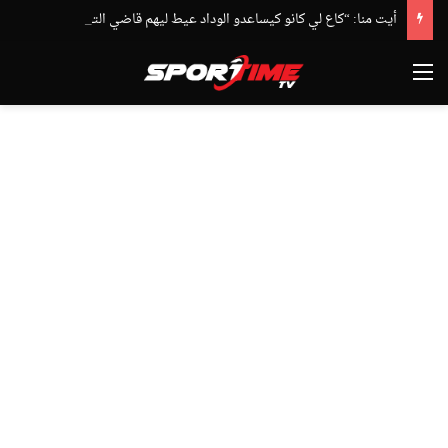
أيت منا: “كاع لي كانو كيساعدو الوداد عيط ليهم قاضي التحقيق.. دابا حتى شي واحد ما بقا باغي يعاون”
القائمة