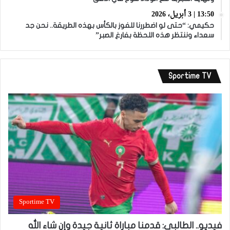
13:50 | 3 أبريل، 2026
حكيمي: “حتى لو اضطررنا للفوز بالكأس بهذه الطريقة.. نحن جد
سعداء وننتظر هذه اللحظة بفارغ الصبر”
Sportime TV
Sportime TV
فيديو.. الطالبي: قدمنا مباراة ثانية جيدة وإن شاء الله