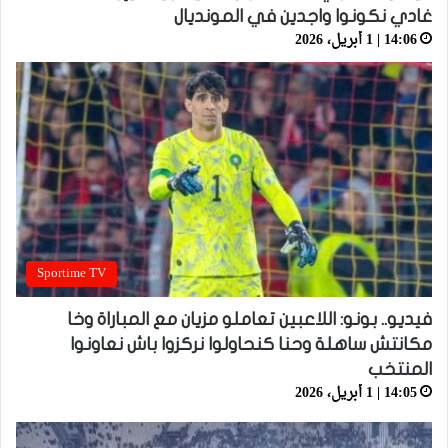
غادي نكونوا واجدين في المونديال
14:06 | 1 أبريل، 2026
Sportime TV
فيديو.. بونو: اللاعبين تعاملو مزيان مع المباراة وخا
مكانتش ساهلة وحنا كنحاولوا نركزوا باش نعاونوا
المنتخب
14:05 | 1 أبريل، 2026