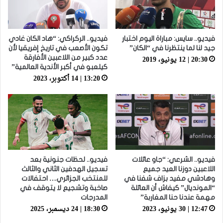
فيديو.. سايس: مباراة اليوم اختبار
فيديو.. الركراكي: “هاد الكان غادي
جيد لنا لما ينتظرنا في “الكان”
تكون الأصعب في تاريخ إفريقيا لأن
20:30 | 12 يونيو، 2019
عدد كبير من اللاعبين الأفارقة
كيلعبو في أكبر الأندية العالمية”
13:20 | 14 أكتوبر، 2023
فيديو.. الشرعي: “جاو عائلات
فيديو.. لحظات جنونية بعد
اللاعبين دوزنا العيد جميع
تسجيل الهدفين الثاني والثالث
وهادشي مفيد بزاف شفنا في
للمنتخب الجزائري… احتفالات
“المونديال” كيفاش أن العائلة
صاخبة وتشجيع لا يتوقف في
مهمة عندنا حنا المغاربة”
المدرجات
12:47 | 30 يونيو، 2023
18:30 | 24 ديسمبر، 2025