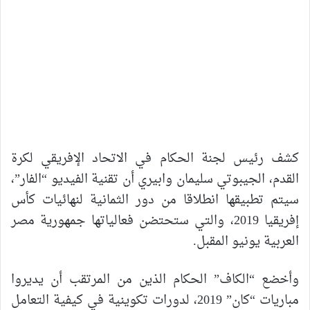
كشف رئيس لجنة الحكام في الاتحاد الإفريقي لكرة
القدم، الجيبوتي سليمان وابيري أن تقنية الفيديو “الفار”،
سيتم تطبيقها انطلاقا من دور الثمانية لنهائيات كأس
إفريقيا 2019، والتي ستحتضن فعالياتها جمهورية مصر
العربية يونيو المقبل.
وأخضع “الكاف” الحكام الذين من المرتقب أن يديروا
مباريات “كان” 2019، لدورات تكوينية في كيفية التعامل