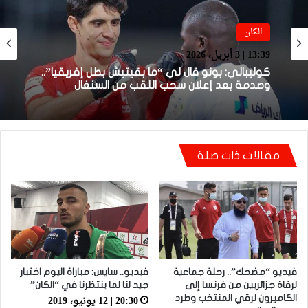
الكان
الكان
16:57 | 2 أبريل، 2026
13:39 | 3 أبريل، 2026
لقجع: ملف المغرب أمام الطاس محسوم ولدينا
كوليبالي: بونو قال لي “ما بقيتيش بطل إفريقيا”..
أدلة موثقة وقوية
وصدمة بعد إعلان سحب اللقب من السنغال
مقالات ذات صلة
فيديو “مضحك”.. رحلة جماعية
فيديو.. سايس: مباراة اليوم اختبار
لرقاة جزائريين من فرنسا إلى
جيد لنا لما ينتظرنا في “الكان”
20:30 | 12 يونيو، 2019
الكاميرون لرقي المنتخب وطرد