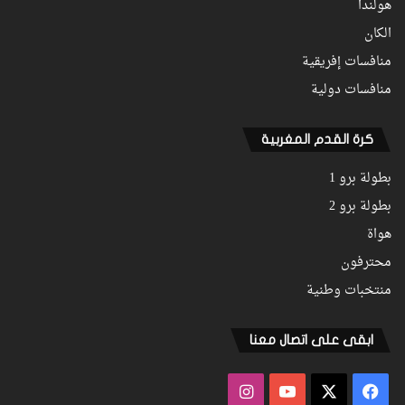
هولندا
الكان
منافسات إفريقية
منافسات دولية
كرة القدم المغربية
بطولة برو 1
بطولة برو 2
هواة
محترفون
منتخبات وطنية
ابقى على اتصال معنا
فيسبوك
‫X
‫YouTube
انستقرام