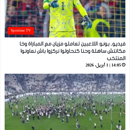
Sportime TV
فيديو.. بونو: اللاعبين تعاملو مزيان مع المباراة وخا
مكانتش ساهلة وحنا كنحاولوا نركزوا باش نعاونوا
المنتخب
14:05 | 1 أبريل، 2026