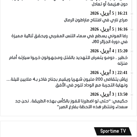
دون هزيمة أو تعادل
16:21 | 5 أبريل، 2026
صراع ناري في افتتاح ماراطون الرمال
16:16 | 5 أبريل، 2026
رضا العوني يسطع في سماء التنس المغربي ويحقق ثنائية مميزة
في دورة الجزائر J60
15:20 | 4 أبريل، 2026
خطير .. دومو يتعرض للتهديد بالقتل ومجهولون خربوا سيارته أمام
منزله
22:41 | 3 أبريل، 2026
زياش يتقاضى 200 مليون شهريا ويقيم بجناح فاخر بـ4 ملايين لليلة…
ونهاية التجربة مع الوداد تلوح في الأفق
13:50 | 3 أبريل، 2026
حكيمي: “حتى لو اضطررنا للفوز بالكأس بهذه الطريقة.. نحن جد
سعداء وننتظر هذه اللحظة بفارغ الصبر”
Sportime TV