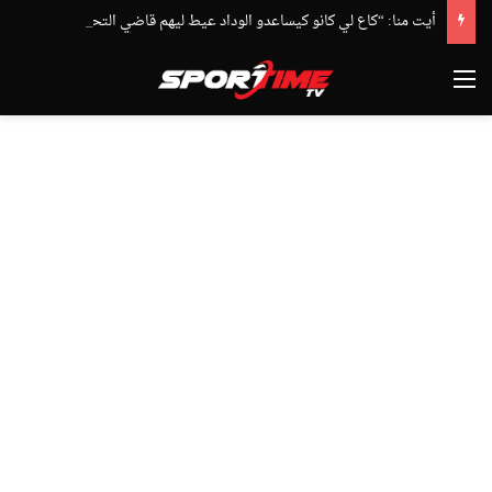
أيت منا: “كاع لي كانو كيساعدو الوداد عيط ليهم قاضي التحقيق.. دابا حتى شي واحد ما بقا باغي يعاون”
القائمة