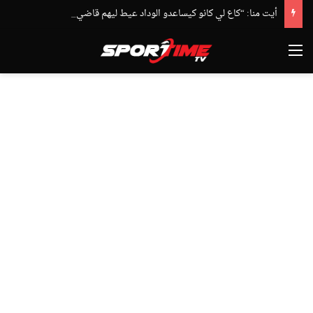
أيت منا: “كاع لي كانو كيساعدو الوداد عيط ليهم قاضي التحقيق.. دابا حتى شي واحد ما بقا باغي يعاون”
القائمة