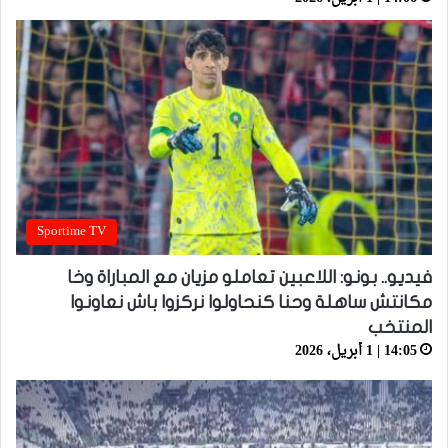
Sportime TV
فيديو.. بونو: اللاعبين تعاملو مزيان مع المباراة وخا
مكانتش ساهلة وحنا كنحاولوا نركزوا باش نعاونوا
المنتخب
14:05 | 1 أبريل، 2026