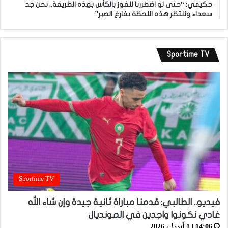
حكيمي: “حتى لو اضطررنا للفوز بالكأس بهذه الطريقة.. نحن جد
سعداء وننتظر هذه اللحظة بفارغ الصبر”
Sportime TV
Sportime TV
فيديو.. الطالبي: قدمنا مباراة ثانية جيدة وإن شاء الله
غادي نكونوا واجدين في المونديال
14:06 | 1 أبريل، 2026