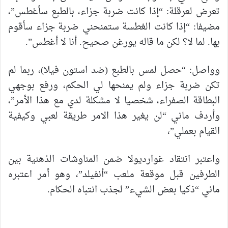
تعرض لعرقلة: “إذا كانت ضربة جزاء، بالطبع سأغطس”،
مضيفا: “إذا كانت الغطسة ستمنحني ضربة جزاء سأقوم
بها. لما لا؟ لكن ما قاله يورغن صحيح. أنا لا أغطس”.
وواصل: “حصل لمس بالطبع (ضد استون فيلا)، ربما لم
تكن ضربة جزاء ولم يمنحها لي الحكم، ورفع بوجهي
البطاقة الصفراء، شخصيا لا مشكلة لدي مع هذا الأمر”،
وأردف ماني “لن يغير هذا الامر طريقة لعبي وكيفية
القيام بعملي”،
واعتبر انتقاد غوارديولا ضمن المناوشات الذهنية بين
الطرفين قبل موقعة ملعب “أنفيلد”، وهو أمر اعتبره
ماني “ذكيا بعض الشيء” لجذب انتباه الحكام.