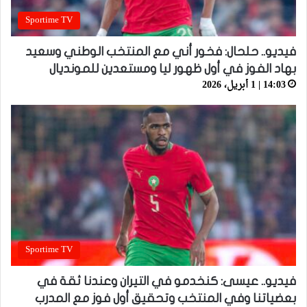
Sportime TV
فيديو.. حلحال: فخور أني مع المنتخب الوطني وسعيد
بهاد الفوز في أول ظهور ليا ومستعدين للمونديال
14:03 | 1 أبريل، 2026
Sportime TV
فيديو.. عيسى: كنخدمو في التيران وعندنا ثقة في
بعضياتنا وفي المنتخب وتحقيق أول فوز مع المدرب