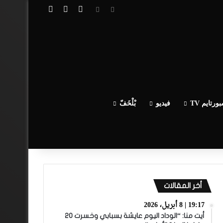
تسجيل الدخول
مقال عشوائي
إضافة عمود جا
ورتايم TV
فيديو
بْلْخَفّ
أخر المقالات
19:17 | 8 أبريل، 2026
أيت منا: “الوداد اليوم عايشة بسبابي وخسرت 20