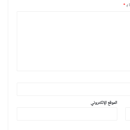
”الماكينات”
 بـ
*
بواتنغ يواجه خطر الاعتقال
كان في مهمة جديدة داخل البايرن
لوف يقرر الرحيل عن المنتخب الألماني
ليفاندوفسكي يتوج مع البايرن بهذه
الجائزة
الموقع الإلكتروني
هذا تاريخ استئناف مباريات الدوري الألماني