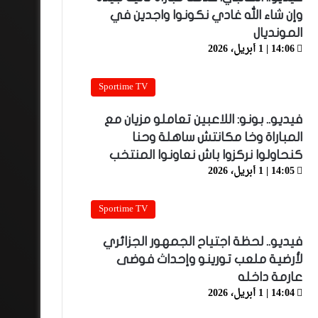
وإن شاء الله غادي نكونوا واجدين في
المونديال
14:06 | 1 أبريل، 2026
Sportime TV
فيديو.. بونو: اللاعبين تعاملو مزيان مع
المباراة وخا مكانتش ساهلة وحنا
كنحاولوا نركزوا باش نعاونوا المنتخب
14:05 | 1 أبريل، 2026
Sportime TV
فيديو.. لحظة اجتياح الجمهور الجزائري
لأرضية ملعب تورينو وإحداث فوضى
عارمة داخله
14:04 | 1 أبريل، 2026