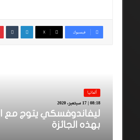
لينكدإن
فيسبوك
‫X
أقرأ المزيد
ألمانيا
08:18 | 17 سبتمبر، 2020
ليفاندوفسكي يتوج مع الب
بهذه الجائزة