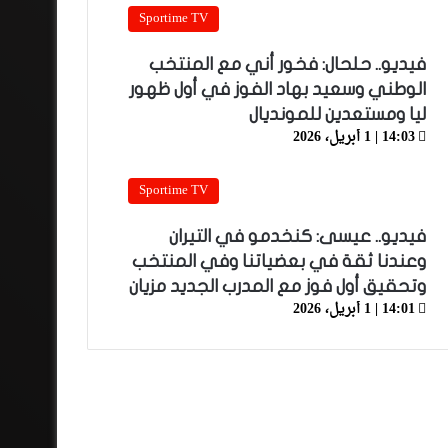
Sportime TV
فيديو.. حلحال: فخور أني مع المنتخب
الوطني وسعيد بهاد الفوز في أول ظهور
ليا ومستعدين للمونديال
14:03 | 1 أبريل، 2026
Sportime TV
فيديو.. عيسى: كنخدمو في التيران
وعندنا ثقة في بعضياتنا وفي المنتخب
وتحقيق أول فوز مع المدرب الجديد مزيان
14:01 | 1 أبريل، 2026