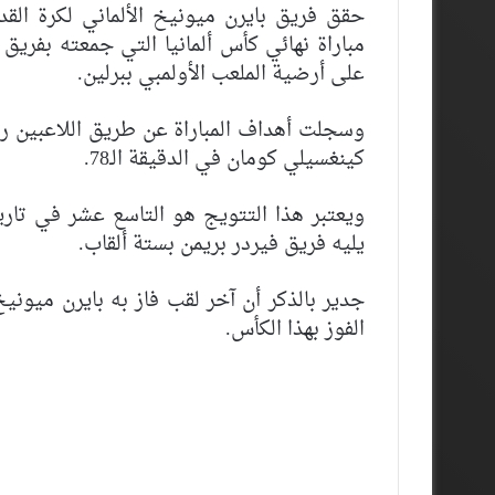
حقق فريق بايرن ميونيخ الألماني لكرة القد
مباراة نهائي كأس ألمانيا التي جمعته بفريق
على أرضية الملعب الأولمبي ببرلين.
كينغسيلي كومان في الدقيقة الـ78.
ويعتبر هذا التتويج هو التاسع عشر في تاري
يليه فريق فيردر بريمن بستة ألقاب.
الفوز بهذا الكأس.