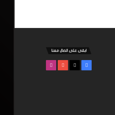
ابقى على اتصال معنا
فيسبوك
‫X
‫YouTube
انستقرام