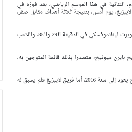
م، الثنائية في هذا الموسم الرياضي، بعد فوزه في
 لايبزيغ، يوم أمس، بنتيجة ثلاثة أهداف مقابل صفر،
وسجلت أهداف المباراة عن طريق اللاعبين روبرت ليفاندوفسكي في الدقيقة الـ29 والـ85، واللاعب
خ بايرن ميونيخ، متصدرا بذلك قائمة المتوجين به.
جدير بالذكر أن آخر لقب فاز به بايرن ميونيخ يعود إلى سنة 2016، أما فريق لايبزيغ فلم يسبق له