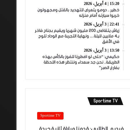
15:20 | 4 أبريل، 2026
خطير .. دومو يتعرض للتهديد بالقتل ومجهولون
خربوا سيارته أمام منزله
22:41 | 3 أبريل، 2026
زياش يتقاضى 200 مليون شهريا ويقيم بجناح فاخر
بـ4 ملايين لليلة… ونهاية التجربة مع الوداد تلوح
في الأفق
13:50 | 3 أبريل، 2026
حكيمي: “حتى لو اضطررنا للفوز بالكأس بهذه
الطريقة.. نحن جد سعداء وننتظر هذه اللحظة
بفارغ الصبر”
Sportime TV
Sportime TV
فيديو.. الطالبي: قدمنا مباراة ثانية جيدة