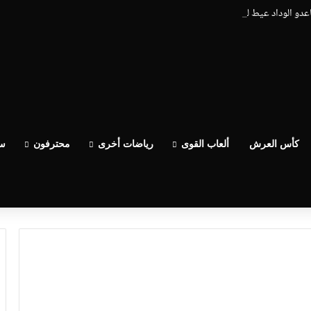
اعدو الوداد عيط ليهم قاضي التحقيق.. دابا حتى شي واحد ما بقا باغي يعاون”
كأس العرش
ألعاب القوى
رياضات أخرى
محترفون
سب