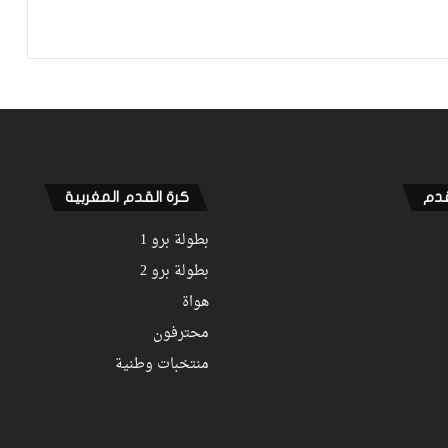
ألابا مطلوب في هذا النادي
ناغلسمان: لايبزيغ ليس مؤهلا بعد للتويج
بلقب “البوندسليغا”
قدم
كرة القدم المغربية
بطولة برو 1
بطولة برو 2
هواة
محترفون
منتخبات وطنية