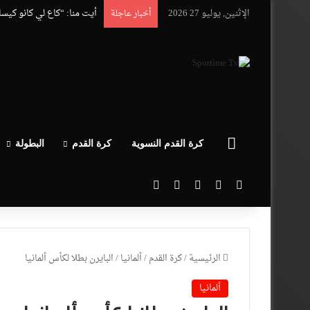
الإثنين, يوليو 27 2026
أيت منا: “كاع لي كانو كيس
أخبار عاجلة
الرئيسية
كرة القدم النسوية
كرة القدم
البطولة
‫X
فيسبوك
‫YouTube
انستقرام
بحث عن
الرئيسية
/
كرة القدم
/
ألمانيا
/
البايرن بطلا لكأس ألمانيا
ألمانيا