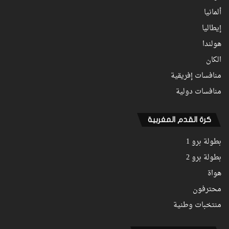
ألمانيا
إيطاليا
هولندا
الكان
منافسات إفريقية
منافسات دولية
كرة القدم المغربية
بطولة برو 1
بطولة برو 2
هواة
محترفون
منتخبات وطنية