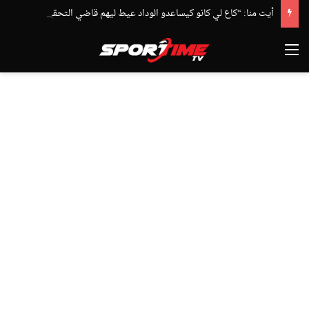
أيت منا: “كاع لي كانو كيساعدو الوداد عيط ليهم قاضي التحقيق.. دابا حتى شي واحد ما بقا باغي يعاون”
القائمة