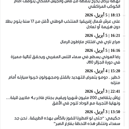
نهضة بركان يخرج بنقطة من فاس والجيش الملكي يتوقف أمام
الكوكب المراكشي
18:13 | 5 أبريل، 2026
على عرش شمال إفريقيا: المنتخب الوطني لأقل من 17 سنة يتوج بطلا
دون هزيمة أو تعادل
16:21 | 5 أبريل، 2026
صراع ناري في افتتاح ماراطون الرمال
16:16 | 5 أبريل، 2026
رضا العوني يسطع في سماء التنس المغربي ويحقق ثنائية مميزة
في دورة الجزائر J60
15:20 | 4 أبريل، 2026
خطير .. دومو يتعرض للتهديد بالقتل ومجهولون خربوا سيارته أمام
منزله
22:41 | 3 أبريل، 2026
زياش يتقاضى 200 مليون شهريا ويقيم بجناح فاخر بـ4 ملايين لليلة…
ونهاية التجربة مع الوداد تلوح في الأفق
13:50 | 3 أبريل، 2026
حكيمي: “حتى لو اضطررنا للفوز بالكأس بهذه الطريقة.. نحن جد
سعداء وننتظر هذه اللحظة بفارغ الصبر”