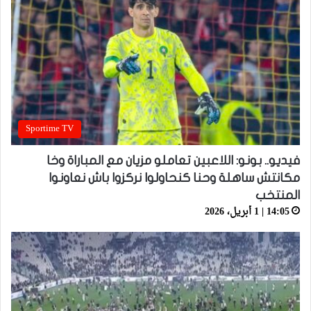
Sportime TV
فيديو.. بونو: اللاعبين تعاملو مزيان مع المباراة وخا
مكانتش ساهلة وحنا كنحاولوا نركزوا باش نعاونوا
المنتخب
14:05 | 1 أبريل، 2026