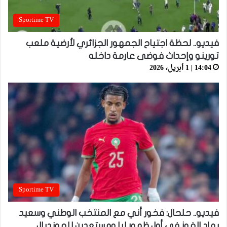
Sportime TV
فيديو.. لحظة اجتياح الجمهور الجزائري لأرضية ملعب
تورينو وإحداث فوضى عارمة داخله
14:04 | 1 أبريل، 2026
Sportime TV
فيديو.. حلحال: فخور أني مع المنتخب الوطني وسعيد
بهاد الفوز في أول ظهور ليا ومستعدين للمونديال