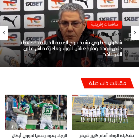
منافسات إفريقية
منافسات إفريقية
01:51 | 23 مارس، 2026
01:38 | 23 مارس، 2026
شكري خطوي يشيد بروح لاعبيه القتالية: “ضغطنا
على الوداد ومارجعناش للوراء وماعتمدناش على
المرتدات”
بعد الإقصاء من كأس “الكاف”.. أيت منا يقيل
بنهاشم
مقالات ذات صلة
تشكيلة الوداد أمام كايزر شيفز
الرجاء يعود رسميا لدوري أبطال