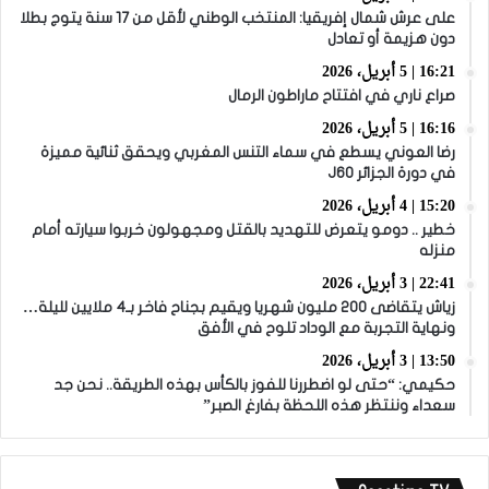
على عرش شمال إفريقيا: المنتخب الوطني لأقل من 17 سنة يتوج بطلا
دون هزيمة أو تعادل
16:21 | 5 أبريل، 2026
صراع ناري في افتتاح ماراطون الرمال
16:16 | 5 أبريل، 2026
رضا العوني يسطع في سماء التنس المغربي ويحقق ثنائية مميزة
في دورة الجزائر J60
15:20 | 4 أبريل، 2026
خطير .. دومو يتعرض للتهديد بالقتل ومجهولون خربوا سيارته أمام
منزله
22:41 | 3 أبريل، 2026
زياش يتقاضى 200 مليون شهريا ويقيم بجناح فاخر بـ4 ملايين لليلة…
ونهاية التجربة مع الوداد تلوح في الأفق
13:50 | 3 أبريل، 2026
حكيمي: “حتى لو اضطررنا للفوز بالكأس بهذه الطريقة.. نحن جد
سعداء وننتظر هذه اللحظة بفارغ الصبر”