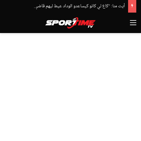
أيت منا: “كاع لي كانو كيساعدو الوداد عيط ليهم قاضي التحقيق.. دابا حتى شي واحد ما بقا باغي يعاون”
القائمة