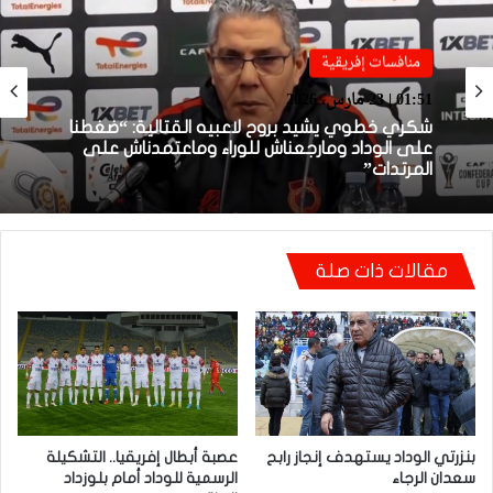
منافسات إفريقية
منافسات إفريقية
01:38 | 23 مارس، 2026
01:51 | 23 مارس، 2026
بعد الإقصاء من كأس “الكاف”.. أيت منا يقيل
بنهاشم
شكري خطوي يشيد بروح لاعبيه القتالية: “ضغطنا
مقالات ذات صلة
على الوداد ومارجعناش للوراء وماعتمدناش على
المرتدات”
بنزرتي الوداد يستهدف إنجاز رابح
عصبة أبطال إفريقيا.. التشكيلة
سعدان الرجاء
الرسمية للوداد أمام بلوزداد