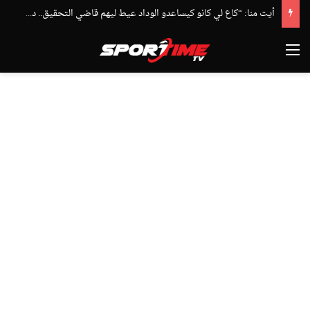
أيت منا: “كاع لي كانو كيساعدو الوداد عيط ليهم قاضي التحقيق.. دابا حتى شي واحد ما بقا باغي يعاون”
القائمة