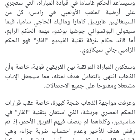
وسيساعد الحكم غاساما في قيادة المباراة، التي ستجري
على أرضية الملعب الأولمبي في رادس، كل من
السينغاليين غابرييل كامارا وماليك الحاجي سامبا، فيما
سيتولى البوتسواني جوشيا بوندو، مهمة الحكم الرابع،
أما قائد حكام غرفة تقنية الفيديو ”الفار” فهو الحكم
الزامبي جاني سيكازوي.
وستكون المباراة المرتقبة بين الفريقين قوية، خاصة وأن
الذهاب انتهى بالتعادل هدف لمثله، مما سيجعل الإياب
مشتعلا ومفتوحا على جميع الاحتمالات.
وعرفت مواجهة الذهاب ضجة كبيرة، خاصة عقب قرارات
الحكم المصري جريشة، الذي استعان بتقنية ”الفار” في
مناسبتين، وكلتاهما لم ينصف فيهم الفريق الأحمر، إذ تم
رفض هدف للأخير وعدم احتساب ضربة جزاء، وهي