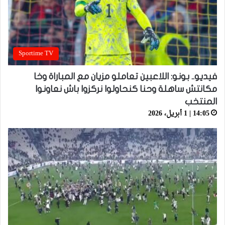
Sportime TV
فيديو.. بونو: اللاعبين تعاملو مزيان مع المباراة وخا
مكانتش ساهلة وحنا كنحاولوا نركزوا باش نعاونوا
المنتخب
14:05 | 1 أبريل، 2026