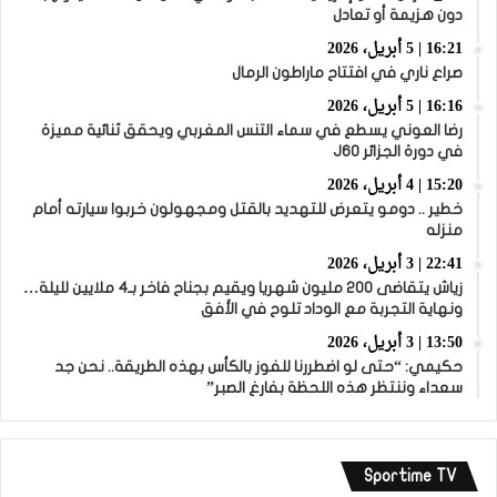
دون هزيمة أو تعادل
16:21 | 5 أبريل، 2026
صراع ناري في افتتاح ماراطون الرمال
16:16 | 5 أبريل، 2026
رضا العوني يسطع في سماء التنس المغربي ويحقق ثنائية مميزة
في دورة الجزائر J60
15:20 | 4 أبريل، 2026
خطير .. دومو يتعرض للتهديد بالقتل ومجهولون خربوا سيارته أمام
منزله
22:41 | 3 أبريل، 2026
زياش يتقاضى 200 مليون شهريا ويقيم بجناح فاخر بـ4 ملايين لليلة…
ونهاية التجربة مع الوداد تلوح في الأفق
13:50 | 3 أبريل، 2026
حكيمي: “حتى لو اضطررنا للفوز بالكأس بهذه الطريقة.. نحن جد
سعداء وننتظر هذه اللحظة بفارغ الصبر”
Sportime TV