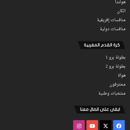
هولندا
الكان
منافسات إفريقية
منافسات دولية
كرة القدم المغربية
بطولة برو 1
بطولة برو 2
هواة
محترفون
منتخبات وطنية
ابقى على اتصال معنا
فيسبوك
‫X
‫YouTube
انستقرام