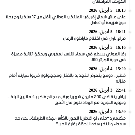
الكوكب المراكشي
18:13 | 5 أبريل، 2026
على عرش شمال إفريقيا: المنتخب الوطني لأقل من 17 سنة يتوج بطلا
دون هزيمة أو تعادل
16:21 | 5 أبريل، 2026
صراع ناري في افتتاح ماراطون الرمال
16:16 | 5 أبريل، 2026
رضا العوني يسطع في سماء التنس المغربي ويحقق ثنائية مميزة
في دورة الجزائر J60
15:20 | 4 أبريل، 2026
خطير .. دومو يتعرض للتهديد بالقتل ومجهولون خربوا سيارته أمام
منزله
22:41 | 3 أبريل، 2026
زياش يتقاضى 200 مليون شهريا ويقيم بجناح فاخر بـ4 ملايين لليلة…
ونهاية التجربة مع الوداد تلوح في الأفق
13:50 | 3 أبريل، 2026
حكيمي: “حتى لو اضطررنا للفوز بالكأس بهذه الطريقة.. نحن جد
سعداء وننتظر هذه اللحظة بفارغ الصبر”