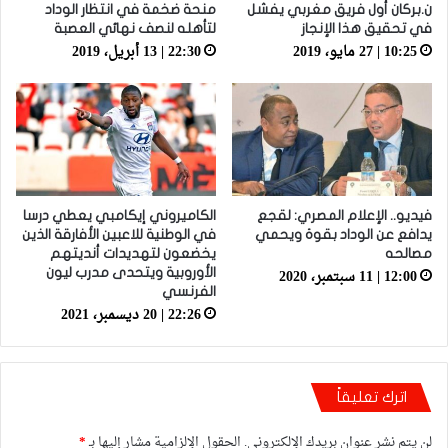
ن.بركان أول فريق مغربي يفشل
منحة ضخمة في انتظار الوداد
في تحقيق هذا الإنجاز
لتأهله لنصف نهائي العصبة
10:25 | 27 مايو، 2019
22:30 | 13 أبريل، 2019
فيديو.. الإعلام المصري: لقجع
الكاميروني إيكامبي يعطي درسا
يدافع عن الوداد بقوة ويحمي
في الوطنية للاعبين الأفارقة الذين
مصالحه
يخضعون لتهديدات أنديتهم
12:00 | 11 سبتمبر، 2020
الأوروبية ويتحدى مدرب ليون
الفرنسي
22:26 | 20 ديسمبر، 2021
اترك تعليقاً
لن يتم نشر عنوان بريدك الإلكتروني.
الحقول الإلزامية مشار إليها بـ
*