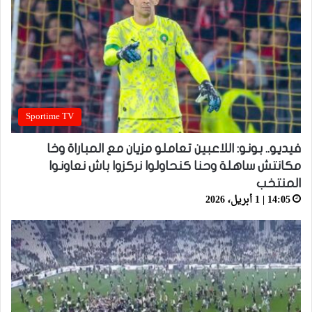
Sportime TV
فيديو.. بونو: اللاعبين تعاملو مزيان مع المباراة وخا
مكانتش ساهلة وحنا كنحاولوا نركزوا باش نعاونوا
المنتخب
14:05 | 1 أبريل، 2026