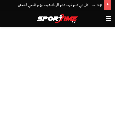
أيت منا: “كاع لي كانو كيساعدو الوداد عيط ليهم قاضي التحقيق.. دابا حتى شي واحد ما بقا باغي يعاون”
القائمة