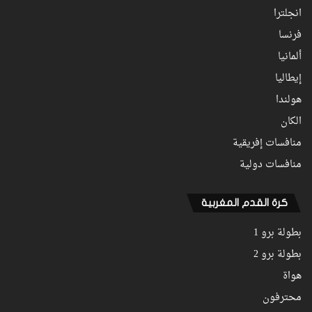
انجلترا
فرنسا
ألمانيا
إيطاليا
هولندا
الكان
منافسات إفريقية
منافسات دولية
كرة القدم المغربية
بطولة برو 1
بطولة برو 2
هواة
محترفون