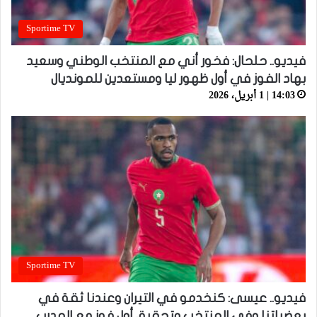
Sportime TV
فيديو.. حلحال: فخور أني مع المنتخب الوطني وسعيد
بهاد الفوز في أول ظهور ليا ومستعدين للمونديال
14:03 | 1 أبريل، 2026
Sportime TV
فيديو.. عيسى: كنخدمو في التيران وعندنا ثقة في
بعضياتنا وفي المنتخب وتحقيق أول فوز مع المدرب