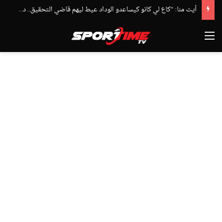
أيت منا: “كاع لي كانو كيساعدو الوداد عيط ليهم قاضي التحقيق.. دابا حتى شي واحد ما بقا باغي يعاون”
القائمة