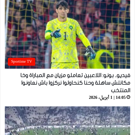
Sportime TV
فيديو.. بونو: اللاعبين تعاملو مزيان مع المباراة وخا
مكانتش ساهلة وحنا كنحاولوا نركزوا باش نعاونوا
المنتخب
14:05 | 1 أبريل، 2026