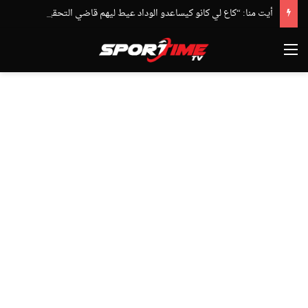
أيت منا: “كاع لي كانو كيساعدو الوداد عيط ليهم قاضي التحقيق.. دابا حتى شي واحد ما بقا باغي يعاون”
القائمة