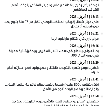
22:20 | 5 أبريل، 2026
نهضة بركان يخرج بنقطة من فاس والجيش الملكي يتوقف أمام
الكوكب المراكشي
18:13 | 5 أبريل، 2026
على عرش شمال إفريقيا: المنتخب الوطني لأقل من 17 سنة يتوج بطلا
دون هزيمة أو تعادل
16:21 | 5 أبريل، 2026
صراع ناري في افتتاح ماراطون الرمال
16:16 | 5 أبريل، 2026
رضا العوني يسطع في سماء التنس المغربي ويحقق ثنائية مميزة
في دورة الجزائر J60
15:20 | 4 أبريل، 2026
خطير .. دومو يتعرض للتهديد بالقتل ومجهولون خربوا سيارته أمام
منزله
22:41 | 3 أبريل، 2026
زياش يتقاضى 200 مليون شهريا ويقيم بجناح فاخر بـ4 ملايين لليلة…
ونهاية التجربة مع الوداد تلوح في الأفق
13:50 | 3 أبريل، 2026
حكيمي: “حتى لو اضطررنا للفوز بالكأس بهذه الطريقة.. نحن جد
سعداء وننتظر هذه اللحظة بفارغ الصبر”