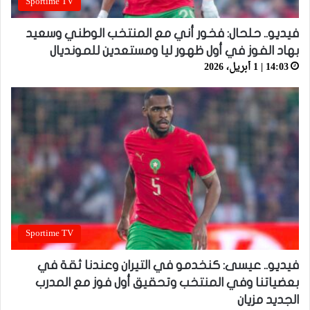
Sportime TV
فيديو.. حلحال: فخور أني مع المنتخب الوطني وسعيد
بهاد الفوز في أول ظهور ليا ومستعدين للمونديال
14:03 | 1 أبريل، 2026
Sportime TV
فيديو.. عيسى: كنخدمو في التيران وعندنا ثقة في
بعضياتنا وفي المنتخب وتحقيق أول فوز مع المدرب
الجديد مزيان