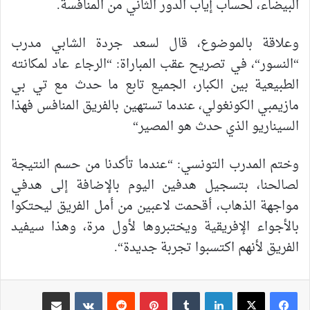
البيضاء،
لحساب
إياب
الدور
الثاني
من
المنافسة
.
وعلاقة
بالموضوع،
قال
لسعد
جردة
الشابي
مدرب
“
النسور
“
،
في
تصريح
عقب
المباراة
: “
الرجاء
عاد
لمكانته
الطبيعية
بين
الكبار،
الجميع
تابع
ما
حدث
مع
تي
بي
مازيمبي
الكونغولي،
عندما
تستهين
بالفريق
المنافس
فهذا
السيناريو
الذي
حدث
هو
المصير
“
وختم
المدرب
التونسي
: “
عندما
تأكدنا
من
حسم
النتيجة
لصالحنا،
بتسجيل
هدفين
اليوم
بالإضافة
إلى
هدفي
مواجهة
الذهاب،
أقحمت
لاعبين
من
أمل
الفريق
ليحتكوا
بالأجواء
الإفريقية
ويختبروها
لأول
مرة،
وهذا
سيفيد
الفريق
لأنهم
اكتسبوا
تجربة
جديدة
“.
لينكدإن
بينتيريست
مشاركة عبر البريد