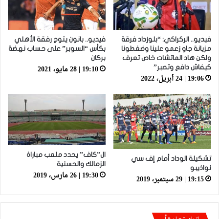
فيديو.. الركراكي: “بلوزداد فرقة
فيديو.. بانون يتوج رفقة الأهلي
مزيانة جاو زعمو علينا وضغطونا
بكأس “السوبر” على حساب نهضة
ولكن هاد الماتشات خاص تعرف
بركان
19:10 | 28 مايو، 2021
كيفاش دافع وتصبر”
19:06 | 24 أبريل، 2022
ال”كاف” يحدد ملعب مباراة
تشكيلة الوداد أمام إف سي
الزمالك والحسنية
نواذيبو
19:30 | 26 مارس، 2019
19:15 | 29 سبتمبر، 2019