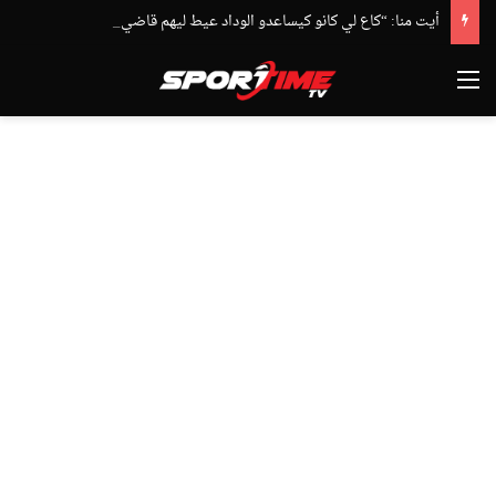
أيت منا: “كاع لي كانو كيساعدو الوداد عيط ليهم قاضي التحقيق.. دابا حتى شي واحد ما بقا باغي يعاون”
القائمة