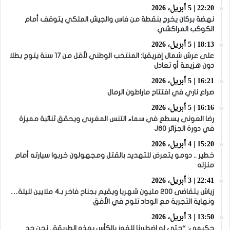
22:20 | 5 أبريل، 2026
نهضة بركان يخرج بنقطة من فاس والجيش الملكي يتوقف أمام
الكوكب المراكشي
18:13 | 5 أبريل، 2026
على عرش شمال إفريقيا: المنتخب الوطني لأقل من 17 سنة يتوج بطلا
دون هزيمة أو تعادل
16:21 | 5 أبريل، 2026
صراع ناري في افتتاح ماراطون الرمال
16:16 | 5 أبريل، 2026
رضا العوني يسطع في سماء التنس المغربي ويحقق ثنائية مميزة
في دورة الجزائر J60
15:20 | 4 أبريل، 2026
خطير .. دومو يتعرض للتهديد بالقتل ومجهولون خربوا سيارته أمام
منزله
22:41 | 3 أبريل، 2026
زياش يتقاضى 200 مليون شهريا ويقيم بجناح فاخر بـ4 ملايين لليلة…
ونهاية التجربة مع الوداد تلوح في الأفق
13:50 | 3 أبريل، 2026
حكيمي: “حتى لو اضطررنا للفوز بالكأس بهذه الطريقة.. نحن جد