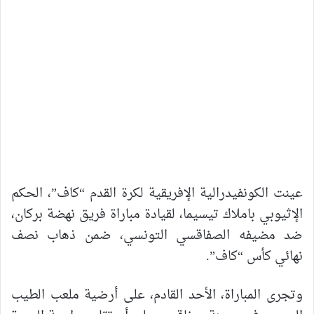
عينت الكونفيدرالية الإفريقية لكرة القدم “كاف”، الحكم
الإثيوبي باملاك تيسيما، لقيادة مباراة فريق نهضة بركان،
ضد مضيفه الصفاقسي التونسي، ضمن ذهاب نصف
نهائي كأس “كاف”.
وتجرى المباراة، الأحد القادم، على أرضية ملعب الطيب