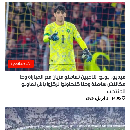
Sportime TV
فيديو.. بونو: اللاعبين تعاملو مزيان مع المباراة وخا
مكانتش ساهلة وحنا كنحاولوا نركزوا باش نعاونوا
المنتخب
14:05 | 1 أبريل، 2026