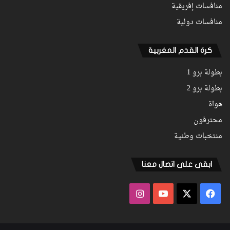
منافسات إفريقية
منافسات دولية
كرة القدم المغربية
بطولة برو 1
بطولة برو 2
هواة
محترفون
منتخبات وطنية
ابقى على اتصال معنا
فيسبوك
‫X
‫YouTube
انستقرام