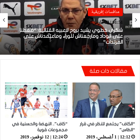
منافسات إفريقية
منافسات إفريقية
01:38 | 23 مارس، 2026
01:51 | 23 مارس، 2026
بعد الإقصاء من كأس “الكاف”.. أيت منا يقيل
بنهاشم
شكري خطوي يشيد بروح لاعبيه القتالية: “ضغطنا
مقالات ذات صلة
على الوداد ومارجعناش للوراء وماعتمدناش على
المرتدات”
“الكاف” يجتمع للنظر في قرار
“كاف”.. النهضة والحسنية في
“الطاس”
مجموعات قوية
12:12 | 1 أغسطس، 2019
12:24 | 12 نوفمبر، 2019