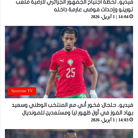
فيديو.. لحظة اجتياح الجمهور الجزائري لأرضية ملعب
تورينو وإحداث فوضى عارمة داخله
14:04 | 1 أبريل، 2026
Sportime TV
فيديو.. حلحال: فخور أني مع المنتخب الوطني وسعيد
بهاد الفوز في أول ظهور ليا ومستعدين للمونديال
14:03 | 1 أبريل، 2026