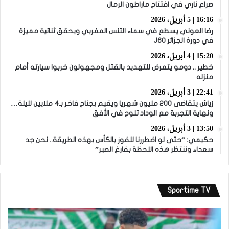
صراع ناري في افتتاح ماراطون الرمال
16:16 | 5 أبريل، 2026
رضا العوني يسطع في سماء التنس المغربي ويحقق ثنائية مميزة
في دورة الجزائر J60
15:20 | 4 أبريل، 2026
خطير .. دومو يتعرض للتهديد بالقتل ومجهولون خربوا سيارته أمام
منزله
22:41 | 3 أبريل، 2026
زياش يتقاضى 200 مليون شهريا ويقيم بجناح فاخر بـ4 ملايين لليلة…
ونهاية التجربة مع الوداد تلوح في الأفق
13:50 | 3 أبريل، 2026
حكيمي: “حتى لو اضطررنا للفوز بالكأس بهذه الطريقة.. نحن جد
سعداء وننتظر هذه اللحظة بفارغ الصبر”
Sportime TV