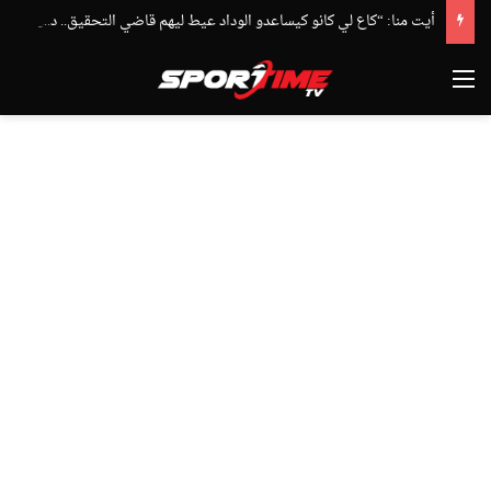
أيت منا: “كاع لي كانو كيساعدو الوداد عيط ليهم قاضي التحقيق.. دابا حتى شي واحد ما بقا باغي يعاون”
القائمة