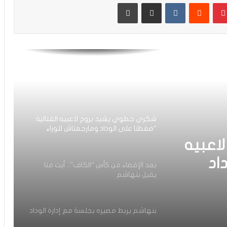
بينتيريست
مشاركة عبر البريد
طباعة
بعد التأهل التاريخي لنصف نهائي عصبة
الأبطال.. لقجع يهنئ الجيش الملكي
إدارة ن.بركان تنفي إدعاءات الهلال
السوداني بشأن حمزة الموساوي
شكري خطوي يشيد بروح لاعبيه القتالية:
“ضغطنا على الوداد ومارجعناش للوراء
وماعتمدناش على المرتدات”
اعبيه
اد
بعد الإقصاء من كأس “الكاف”.. أيت منا
يقيل بنهاشم
دناش
بنهاشم يربط مصيره بجلسة مع إدارة الوداد