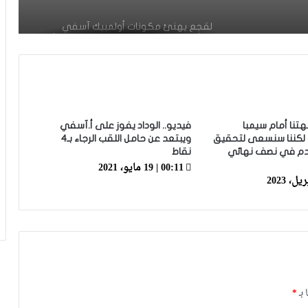
لقجع يهنئ مكونات أولمبيك آسفي
بالتأهل التاريخي للفريق لنصف نهائي كأس
“الكاف” على حساب الوداد
للتاريخ.. أولمبيك آسفي يتأهل لنصف
نهائي كأس “الكاف” بعد تعادل مثير أمام
الوداد
هتنا أمام سيمبا
فيديو.. الوداد يفوز على أ.آسفي
لكننا سنسعى لتحقيق
ويبتعد عن حامل اللقب الرجاء بـ4
قدم في نصف نهائي
نقاط
بعد التأهل لنصف نهائي عصبة الأبطال في
00:11 | 19 مايو، 2021
أول مشاركة.. لقجع يهنئ نهضة بركان
عصبة أبطال إفريقيا.. نهضة بركان يحسم
التأهل لنصف النهائي ويضرب موعدا مع
الجيش الملكي
بنهاشم: أنا مدعوم بالجمهور وبمكونات
 بـ
*
النادي