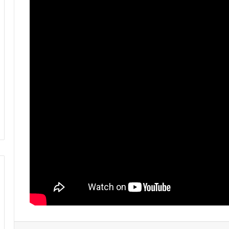
للتاريخ.. أولمبيك آسفي يتأهل لنصف
نهائي كأس “الكاف” بعد تعادل مثير أمام
الوداد
بعد التأهل لنصف نهائي عصبة الأبطال في
أول مشاركة.. لقجع يهنئ نهضة بركان
عصبة أبطال إفريقيا.. نهضة بركان يحسم
التأهل لنصف النهائي ويضرب موعدا مع
الجيش الملكي
بنهاشم: أنا مدعوم بالجمهور وبمكونات
النادي