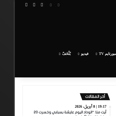
تسجيل الدخول
مقال عشوائي
إضافة عمود جا
ورتايم TV
فيديو
بْلْخَفّ
أخر المقالات
19:17 | 8 أبريل، 2026
أيت منا: “الوداد اليوم عايشة بسبابي وخسرت 20