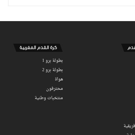
لقجع يهنئ مكونات أولمبيك آسفي
بالتأهل التاريخي للفريق لنصف نهائي كأس
“الكاف” على حساب الوداد
قدم
كرة القدم المغربية
بطولة برو 1
بطولة برو 2
هواة
محترفون
منتخبات وطنية
ريقية