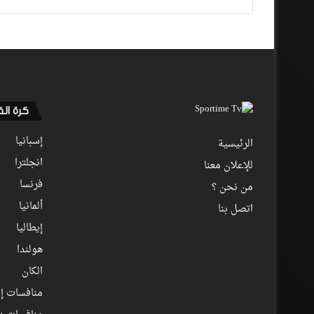
كرة ال
إسبانيا
الرئيسية
انجلترا
للإعلان معنا
فرنسا
من نحن ؟
ألمانيا
اتصل بنا
إيطاليا
هولندا
الكان
منافسات إف