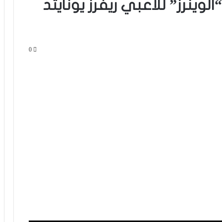
لوينرز” للاعبي ريفرز يونايتد
0