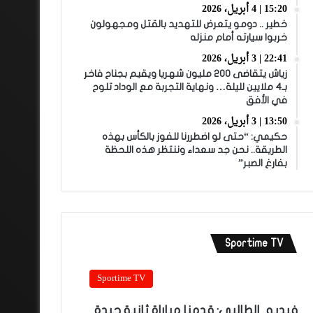
15:20 | 4 أبريل، 2026
خطير .. دومو يتعرض للتهديد بالقتل ومجهولون
خربوا سيارته أمام منزله
22:41 | 3 أبريل، 2026
زياش يتقاضى 200 مليون شهريا ويقيم بجناح فاخر
بـ4 ملايين لليلة… ونهاية التجربة مع الوداد تلوح
في الأفق
13:50 | 3 أبريل، 2026
حكيمي: “حتى لو اضطررنا للفوز بالكأس بهذه
الطريقة.. نحن جد سعداء وننتظر هذه اللحظة
بفارغ الصبر”
Sportime TV
Sportime TV
فيديو.. الطالبي: قدمنا مباراة ثانية جيدة