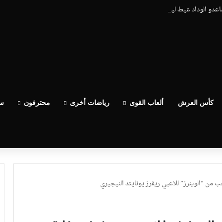
ساعدو الوداد عيط ليهم قاضي التحقيق.. دابا حتى شي واحد ما بقا باغي يعاون”
كأس العرش
ألعاب القوى
رياضات أخرى
محترفون
سب
ب من “الوينرز” للاعبي ريفرز يونايتد النيجيري