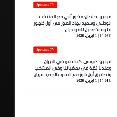
Sportime TV
فيديو.. حلحال: فخور أني مع المنتخب
الوطني وسعيد بهاد الفوز في أول ظهور
ليا ومستعدين للمونديال
14:03 | 1 أبريل، 2026
Sportime TV
فيديو.. عيسى: كنخدمو في التيران
وعندنا ثقة في بعضياتنا وفي المنتخب
وتحقيق أول فوز مع المدرب الجديد مزيان
14:01 | 1 أبريل، 2026