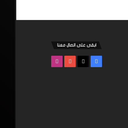
ابقى على اتصال معنا
فيسبوك
‫X
‫YouTube
انستقرام