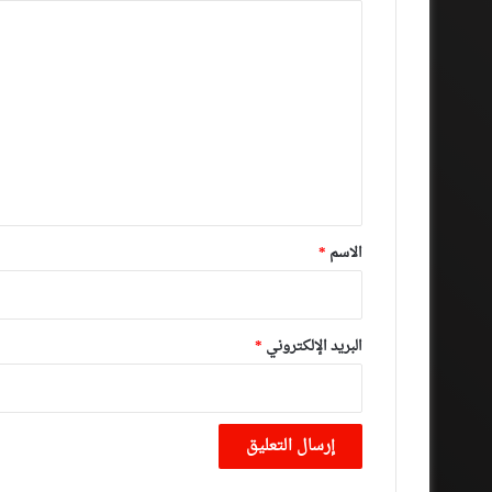
ا
ل
ت
ع
ل
ي
ق
*
الاسم
*
البريد الإلكتروني
*