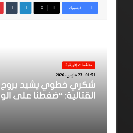
لينكدإن
فيسبوك
‫X
أقرأ المزيد
منافسات إفريقية
01:51 | 23 مارس، 2026
شكري خطوي يشيد بروح ل
القتالية: “ضغطنا على الود
ومارجعناش للوراء وماعتم
على المرتدات”