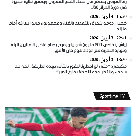
رضا العوني يسطع في سماء التنس المغربي ويحقق ثنائية مميزة
في دورة الجزائر J60
15:20 | 4 أبريل، 2026
خطير .. دومو يتعرض للتهديد بالقتل ومجهولون خربوا سيارته أمام
منزله
22:41 | 3 أبريل، 2026
زياش يتقاضى 200 مليون شهريا ويقيم بجناح فاخر بـ4 ملايين لليلة…
ونهاية التجربة مع الوداد تلوح في الأفق
13:50 | 3 أبريل، 2026
حكيمي: “حتى لو اضطررنا للفوز بالكأس بهذه الطريقة.. نحن جد
سعداء وننتظر هذه اللحظة بفارغ الصبر”
Sportime TV