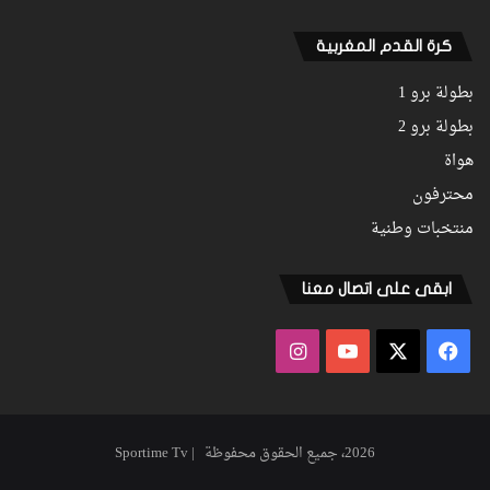
كرة القدم المغربية
بطولة برو 1
بطولة برو 2
هواة
محترفون
منتخبات وطنية
ابقى على اتصال معنا
فيسبوك
‫X
‫YouTube
انستقرام
2026، جميع الحقوق محفوظة | Sportime Tv