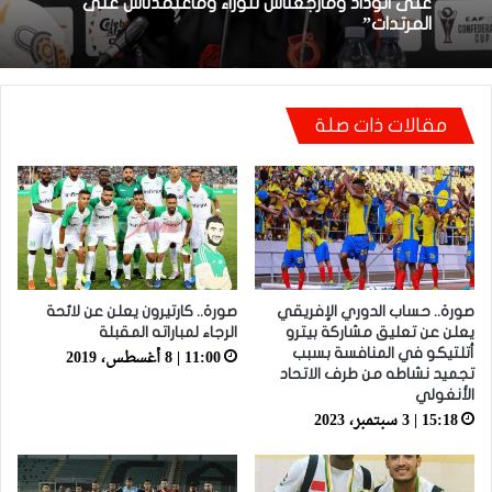
شكري خطوي يشيد بروح لاعبيه القتالية: “ضغطنا
على الوداد ومارجعناش للوراء وماعتمدناش على
بعد الإقصاء من كأس “الكاف”.. أيت منا يقيل
المرتدات”
بنهاشم
مقالات ذات صلة
صورة.. حساب الدوري الإفريقي
صورة.. كارتيرون يعلن عن لائحة
يعلن عن تعليق مشاركة بيترو
الرجاء لمباراته المقبلة
11:00 | 8 أغسطس، 2019
أتلتيكو في المنافسة بسبب
تجميد نشاطه من طرف الاتحاد
الأنغولي
15:18 | 3 سبتمبر، 2023