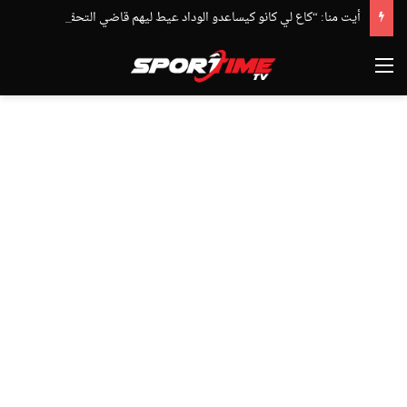
أيت منا: “كاع لي كانو كيساعدو الوداد عيط ليهم قاضي التحقيق.. دابا حتى شي واحد ما بقا باغي يعاون”
القائمة