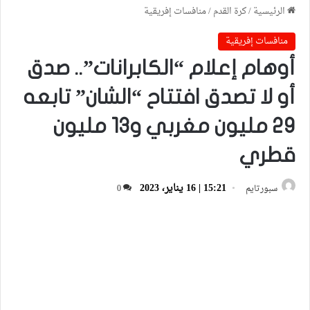
الرئيسية
/
كرة القدم
/
منافسات إفريقية
منافسات إفريقية
أوهام إعلام “الكابرانات”.. صدق
أو لا تصدق افتتاح “الشان” تابعه
29 مليون مغربي و13 مليون
قطري
15:21 | 16 يناير، 2023
سبورتايم
0