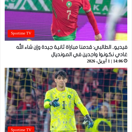
Sportime TV
فيديو.. الطالبي: قدمنا مباراة ثانية جيدة وإن شاء الله
غادي نكونوا واجدين في المونديال
14:06 | 1 أبريل، 2026
Sportime TV