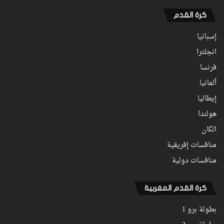
كرة القدم
إسبانيا
انجلترا
فرنسا
ألمانيا
إيطاليا
هولندا
الكان
منافسات إفريقية
منافسات دولية
كرة القدم المغربية
بطولة برو 1