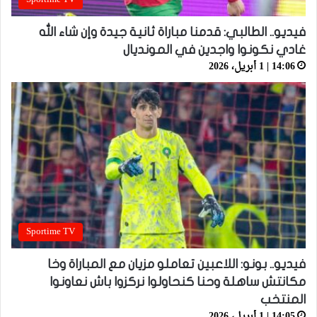
فيديو.. الطالبي: قدمنا مباراة ثانية جيدة وإن شاء الله
غادي نكونوا واجدين في المونديال
14:06 | 1 أبريل، 2026
Sportime TV
فيديو.. بونو: اللاعبين تعاملو مزيان مع المباراة وخا
مكانتش ساهلة وحنا كنحاولوا نركزوا باش نعاونوا
المنتخب
14:05 | 1 أبريل، 2026