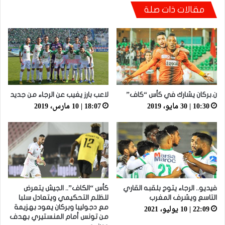
مقالات ذات صلة
بعد الإقصاء من كأس “الكاف”.. أيت منا يقيل
بنهاشم
ن.بركان يشارك في كأس “كاف”
لاعب بارز يغيب عن الرجاء من جديد
10:30 | 30 مايو، 2019
18:07 | 10 مارس، 2019
فيديو.. الرجاء يتوج بلقبه القاري
كأس “الكاف”.. الجيش يتعرض
التاسع ويشرف المغرب
للظلم التحكيمي ويتعادل سلبا
22:09 | 10 يوليو، 2021
مع دجوليبا وبركان يعود بهزيمة
من تونس أمام المنستيري بهدف