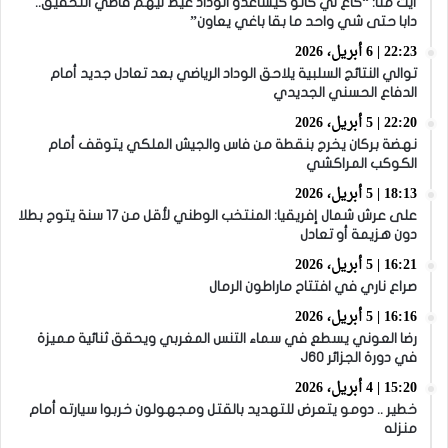
أيت منا: “كاع لي كانو كيساعدو الوداد عيط ليهم قاضي التحقيق..
دابا حتى شي واحد ما بقا باغي يعاون”
22:23 | 6 أبريل، 2026
توالي النتائج السلبية يلاحق الوداد الرياضي بعد تعادل جديد أمام
الدفاع الحسني الجديدي
22:20 | 5 أبريل، 2026
نهضة بركان يخرج بنقطة من فاس والجيش الملكي يتوقف أمام
الكوكب المراكشي
18:13 | 5 أبريل، 2026
على عرش شمال إفريقيا: المنتخب الوطني لأقل من 17 سنة يتوج بطلا
دون هزيمة أو تعادل
16:21 | 5 أبريل، 2026
صراع ناري في افتتاح ماراطون الرمال
16:16 | 5 أبريل، 2026
رضا العوني يسطع في سماء التنس المغربي ويحقق ثنائية مميزة
في دورة الجزائر J60
15:20 | 4 أبريل، 2026
خطير .. دومو يتعرض للتهديد بالقتل ومجهولون خربوا سيارته أمام
منزله