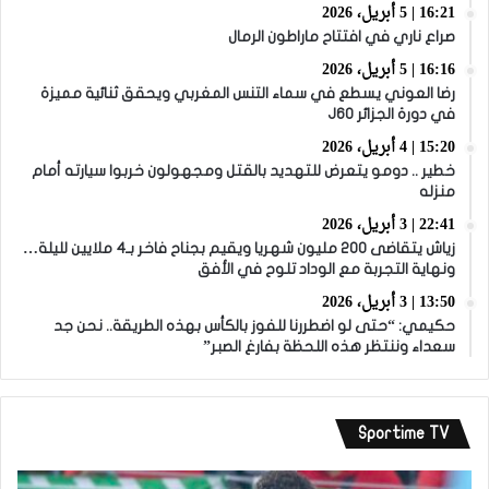
16:21 | 5 أبريل، 2026
صراع ناري في افتتاح ماراطون الرمال
16:16 | 5 أبريل، 2026
رضا العوني يسطع في سماء التنس المغربي ويحقق ثنائية مميزة
في دورة الجزائر J60
15:20 | 4 أبريل، 2026
خطير .. دومو يتعرض للتهديد بالقتل ومجهولون خربوا سيارته أمام
منزله
22:41 | 3 أبريل، 2026
زياش يتقاضى 200 مليون شهريا ويقيم بجناح فاخر بـ4 ملايين لليلة…
ونهاية التجربة مع الوداد تلوح في الأفق
13:50 | 3 أبريل، 2026
حكيمي: “حتى لو اضطررنا للفوز بالكأس بهذه الطريقة.. نحن جد
سعداء وننتظر هذه اللحظة بفارغ الصبر”
Sportime TV