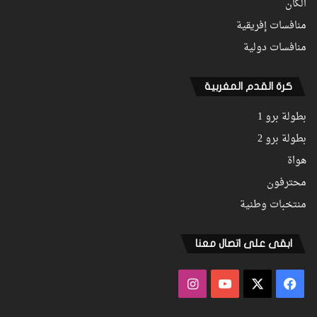
الكان
منافسات إفريقية
منافسات دولية
كرة القدم المغربية
بطولة برو 1
بطولة برو 2
هواة
محترفون
منتخبات وطنية
ابقى على اتصال معنا
فيسبوك
‫X
‫YouTube
انستقرام