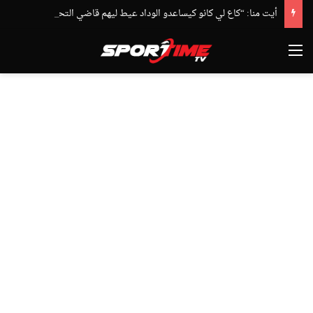
أيت منا: “كاع لي كانو كيساعدو الوداد عيط ليهم قاضي التحقيق.. دابا حتى شي واحد ما بقا باغي يعاون”
القائمة