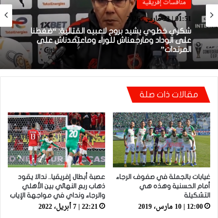
منافسات إفريقية
منافسات إفريقية
01:51 | 23 مارس، 2026
01:38 | 23 مارس، 2026
شكري خطوي يشيد بروح لاعبيه القتالية: “ضغطنا
بعد الإقصاء من كأس “الكاف”.. أيت منا يقيل
على الوداد ومارجعناش للوراء وماعتمدناش على
بنهاشم
المرتدات”
مقالات ذات صلة
غيابات بالجملة في صفوف الرجاء
عصبة أبطال إفريقيا.. ندالا يقود
أمام الحسنية وهذه هي
ذهاب ربع النهائي بين الأهلي
التشكيلة
والرجاء ونداي في مواجهة الإياب
12:00 | 10 مارس، 2019
22:21 | 7 أبريل، 2022