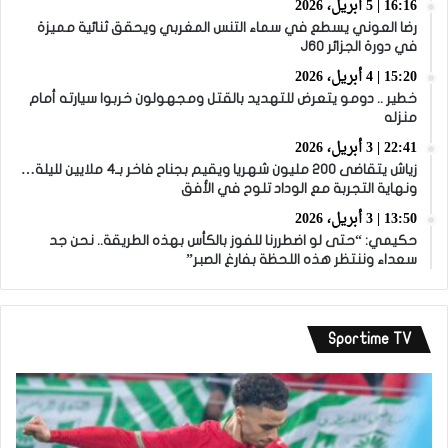
16:16 | 5 أبريل، 2026
رضا العوني يسطع في سماء التنس المغربي ويحقق ثنائية مميزة
في دورة الجزائر J60
15:20 | 4 أبريل، 2026
خطير .. دومو يتعرض للتهديد بالقتل ومجهولون خربوا سيارته أمام
منزله
22:41 | 3 أبريل، 2026
زياش يتقاضى 200 مليون شهريا ويقيم بجناح فاخر بـ4 ملايين لليلة…
ونهاية التجربة مع الوداد تلوح في الأفق
13:50 | 3 أبريل، 2026
حكيمي: “حتى لو اضطررنا للفوز بالكأس بهذه الطريقة.. نحن جد
سعداء وننتظر هذه اللحظة بفارغ الصبر”
Sportime TV