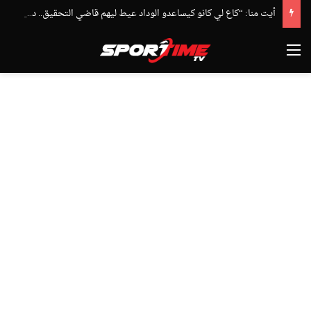
أيت منا: “كاع لي كانو كيساعدو الوداد عيط ليهم قاضي التحقيق.. دابا حتى شي واحد ما بقا باغي يعاون”
القائمة