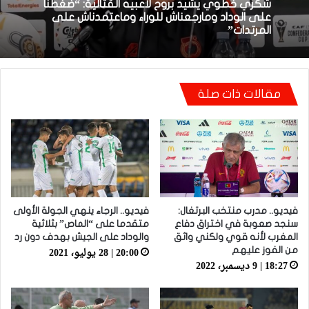
01:51 | 23 مارس، 2026
بعد الإقصاء من كأس “الكاف”.. أيت منا يقيل
بنهاشم
مقالات ذات صلة
شكري خطوي يشيد بروح لاعبيه القتالية: “ضغطنا
على الوداد ومارجعناش للوراء وماعتمدناش على
المرتدات”
فيديو.. مدرب ⁧‫منتخب البرتغال‬⁩:
فيديو.. الرجاء ينهي الجولة الأولى
سنجد صعوبة في اختراق دفاع
متقدما على “الماص” بثلاثية
المغرب لأنه قوي ولكني واثق
والوداد على الجيش بهدف دون رد
20:00 | 28 يوليو، 2021
من الفوز عليهم
18:27 | 9 ديسمبر، 2022