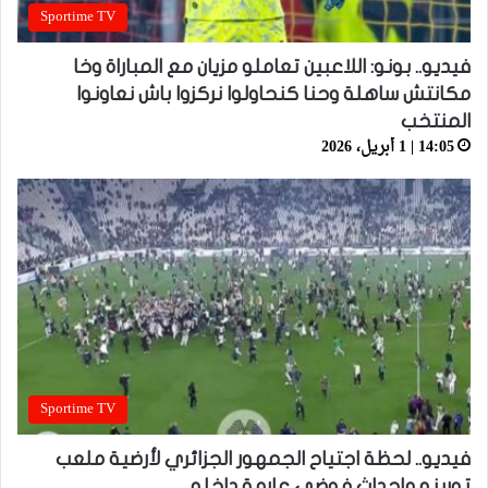
Sportime TV
فيديو.. بونو: اللاعبين تعاملو مزيان مع المباراة وخا
مكانتش ساهلة وحنا كنحاولوا نركزوا باش نعاونوا
المنتخب
14:05 | 1 أبريل، 2026
Sportime TV
فيديو.. لحظة اجتياح الجمهور الجزائري لأرضية ملعب
تورينو وإحداث فوضى عارمة داخله