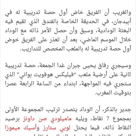
والغريب أن الفريق خاض أول حصة تدريبية له في
أبيدجان، في الحديقة الخاصة بالفندق الذي تقيم فيه
البعثة الودادية، وسبق وأن حصل الأمر ذاته مع الوداد
خلال الموسم الماضي، بعد أن تعذر على الفريق خوض
أول حصة تدريبية له بالملعب المخصص للتداريب.
وسيجري رفاق يحيى جبران غدا الجمعة، حصة تدريبية
ثانية على أرضية ملعب “فيليكس هوفويت بواني” الذي
ستجري فيه المواجهة، ابتداء من الساعة الرابعة عصرا
بتوقيت المغرب.
جدير بالذكر، أن الوداد يتصدر ترتيب المجموعة الأولى
بمجموع 7 نقاط، ويليه
ماميلودي صن داونز
برصيد
النقاط ذاته، فيما يحتل
لوبي ستارز
و
أسيك ميموزا