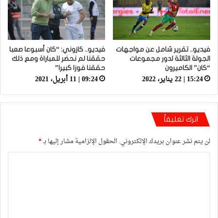
فيديو.. تقرير شامل عن مواجهات
فيديو.. كازوني: “كان أسبوعا صعبا
الجولة الثالثة لدور مجموعات
حققنا لم نحضر للمباراة ومع ذلك
“كان” الكاميرون
حققنا فوزا كبيرا”
15:24 | 22 يناير، 2022
09:24 | 11 أبريل، 2021
اترك تعليقاً
لن يتم نشر عنوان بريدك الإلكتروني.
الحقول الإلزامية مشار إليها بـ
*
ا
ل
ت
ع
ل