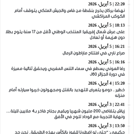
22:20 | 5 أبريل، 2026
نهضة بركان يخرج بنقطة من فاس والجيش الملكي يتوقف أمام
الكوكب المراكشي
18:13 | 5 أبريل، 2026
على عرش شمال إفريقيا: المنتخب الوطني لأقل من 17 سنة يتوج بطلا
دون هزيمة أو تعادل
16:21 | 5 أبريل، 2026
صراع ناري في افتتاح ماراطون الرمال
16:16 | 5 أبريل، 2026
رضا العوني يسطع في سماء التنس المغربي ويحقق ثنائية مميزة
في دورة الجزائر J60
15:20 | 4 أبريل، 2026
خطير .. دومو يتعرض للتهديد بالقتل ومجهولون خربوا سيارته أمام
منزله
22:41 | 3 أبريل، 2026
زياش يتقاضى 200 مليون شهريا ويقيم بجناح فاخر بـ4 ملايين لليلة…
ونهاية التجربة مع الوداد تلوح في الأفق
13:50 | 3 أبريل، 2026
حكيمي: “حتى لو اضطررنا للفوز بالكأس بهذه الطريقة.. نحن جد