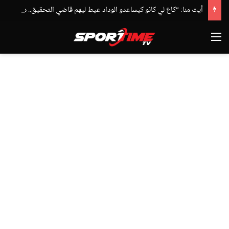
أيت منا: “كاع لي كانو كيساعدو الوداد عيط ليهم قاضي التحقيق.. دابا حتى شي واحد ما بقا باغي يعاون”
القائمة