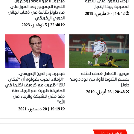
الرجاء يتفوق على الأندية
فيديو.. لاعبو الوداد يوجهون
المغربية بهذا الإنجاز
التحية للجمهور بعد الفوز على
14:42 | 30 مارس، 2019
صن داونز بثنائية في ذهاب نهائي
الدوري الإفريقي
22:40 | 5 نوفمبر، 2023
فيديو.. التعادل هدف لمثله
فيديو.. بدر الدين الإدريسي:
يحسم الشوط الأول بين الوداد وصن
“الزملاء العرب يقولون أن “تيكي
داونز
تاكا” ظهرت مع كرويف لكنها في
20:48 | 26 أبريل، 2019
الحقيقة ظهرت مع الرجاء دقة
دقة حتى للشبكة والرجاء في
الله”
19:19 | 20 ديسمبر، 2021
اترك تعليقاً