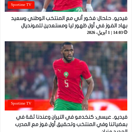
Sportime TV
فيديو.. حلحال: فخور أني مع المنتخب الوطني وسعيد
بهاد الفوز في أول ظهور ليا ومستعدين للمونديال
14:03 | 1 أبريل، 2026
Sportime TV
فيديو.. عيسى: كنخدمو في التيران وعندنا ثقة في
بعضياتنا وفي المنتخب وتحقيق أول فوز مع المدرب
الجديد مزيان