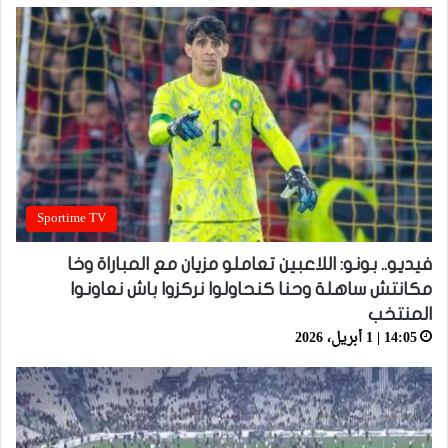
Sportime TV
فيديو.. بونو: اللاعبين تعاملو مزيان مع المباراة وخا
مكانتش ساهلة وحنا كنحاولوا نركزوا باش نعاونوا
المنتخب
14:05 | 1 أبريل، 2026