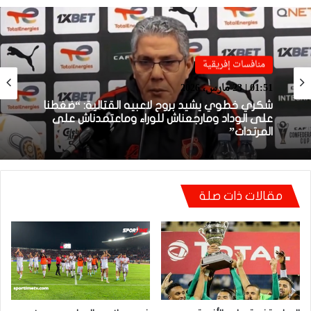
منافسات إفريقية
منافسات إفريقية
01:38 | 23 مارس، 2026
01:51 | 23 مارس، 2026
بعد الإقصاء من كأس “الكاف”.. أيت منا يقيل
بنهاشم
شكري خطوي يشيد بروح لاعبيه القتالية: “ضغطنا
على الوداد ومارجعناش للوراء وماعتمدناش على
مقالات ذات صلة
المرتدات”