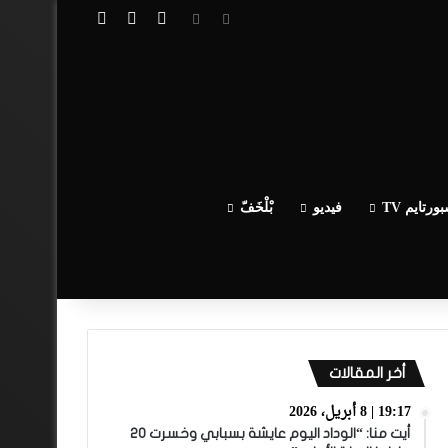
تسجيل الدخول
مقال عشوائي
إضافة عمود جا
ورتايم TV
فيديو
بْلْخَفّ
أخر المقالات
19:17 | 8 أبريل، 2026
أيت منا: “الوداد اليوم عايشة بسبابي وخسرت 20