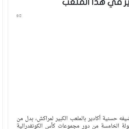
ير في هذا الملعب
0
يفه حسنية أكادير بالملعب الكبير لمراكش، بدل من
جولة الخامسة من دور مجموعات كأس الكونفدرالية
للتاريخ.. أولمبيك آسفي يتأهل لنصف