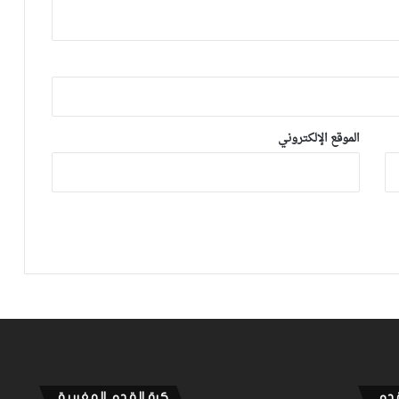
السوداني بشأن حمزة الموساوي
شكري خطوي يشيد بروح لاعبيه القتالية:
“ضغطنا على الوداد ومارجعناش للوراء
وماعتمدناش على المرتدات”
الموقع الإلكتروني
بعد الإقصاء من كأس “الكاف”.. أيت منا
يقيل بنهاشم
بنهاشم يربط مصيره بجلسة مع إدارة الوداد
لقجع يهنئ مكونات أولمبيك آسفي
بالتأهل التاريخي للفريق لنصف نهائي كأس
“الكاف” على حساب الوداد
قدم
كرة القدم المغربية