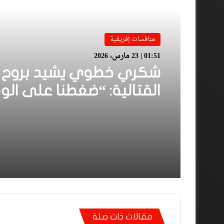
منافسات إفريقية
01:51 | 23 مارس، 2026
شكري خطوي يشيد بروح ل
القتالية: “ضغطنا على الود
ومارجعناش للوراء وماعتم
على المرتدات”
مقالات ذات صلة