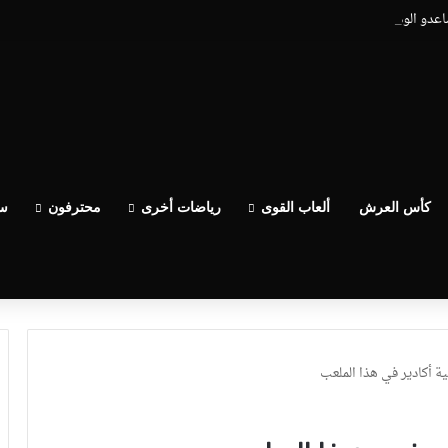
ساعدو الوداد عيط ليهم قاضي التحقيق.. دابا حتى شي واحد ما بقا باغي يعاون”
كأس العرش
ألعاب القوى
رياضات أخرى
محترفون
سب
 أكادير في هذا الملعب