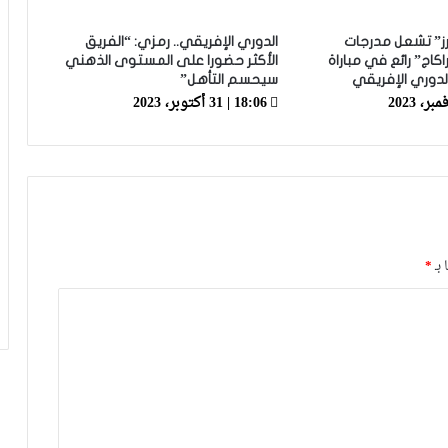
نهائي كأس “الكاف” بعد تعادل مثير أمام
الوداد
نرز” تشعل مدرجات
الدوري الإفريقي.. رمزي: “الفريق
كاج” رائع في مباراة
الأكثر حضورا على المستوى الذهني
لدوري الإفريقي
سيحسم التأهل”
بعد التأهل لنصف نهائي عصبة الأبطال في
18:06 | 31 أكتوبر، 2023
أول مشاركة.. لقجع يهنئ نهضة بركان
عصبة أبطال إفريقيا.. نهضة بركان يحسم
التأهل لنصف النهائي ويضرب موعدا مع
الجيش الملكي
 بـ
*
بنهاشم: أنا مدعوم بالجمهور وبمكونات
النادي
بعد التأهل التاريخي لنصف نهائي عصبة
الأبطال.. لقجع يهنئ الجيش الملكي
إدارة ن.بركان تنفي إدعاءات الهلال