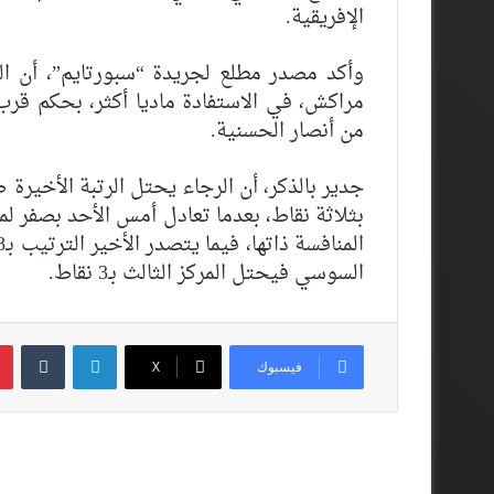
الإفريقية.
وأكد مصدر مطلع لجريدة “سبورتايم”، أن ا
مراكش، في الاستفادة ماديا أكثر، بحكم قرب
من أنصار الحسنية.
جدير بالذكر، أن الرجاء يحتل الرتبة الأخير
بثلاثة نقاط، بعدما تعادل أمس الأحد بصفر لم
السوسي فيحتل المركز الثالث بـ3 نقاط.
لينكدإن
فيسبوك
‫X
أقرأ المزيد