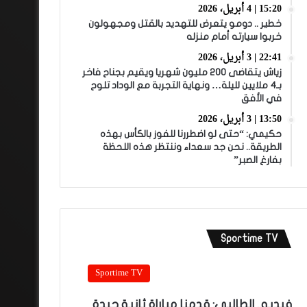
15:20 | 4 أبريل، 2026
خطير .. دومو يتعرض للتهديد بالقتل ومجهولون
خربوا سيارته أمام منزله
22:41 | 3 أبريل، 2026
زياش يتقاضى 200 مليون شهريا ويقيم بجناح فاخر
بـ4 ملايين لليلة… ونهاية التجربة مع الوداد تلوح
في الأفق
13:50 | 3 أبريل، 2026
حكيمي: “حتى لو اضطررنا للفوز بالكأس بهذه
الطريقة.. نحن جد سعداء وننتظر هذه اللحظة
بفارغ الصبر”
Sportime TV
Sportime TV
فيديو.. الطالبي: قدمنا مباراة ثانية جيدة