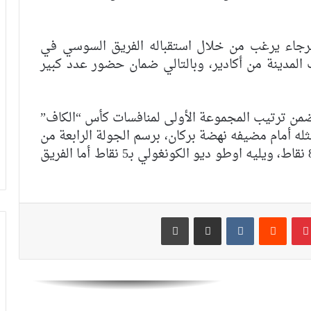
نهائي كأس “الكاف” بعد تعادل مثير أمام
الوداد
لرجاء يرغب من خلال استقباله الفريق السوسي في
 المدينة من أكادير، وبالتالي ضمان حضور عدد كبير
بعد التأهل لنصف نهائي عصبة الأبطال في
أول مشاركة.. لقجع يهنئ نهضة بركان
ة ضمن ترتيب المجموعة الأولى لمنافسات كأس “الكاف”
عصبة أبطال إفريقيا.. نهضة بركان يحسم
ثله أمام مضيفه نهضة بركان، برسم الجولة الرابعة من
التأهل لنصف النهائي ويضرب موعدا مع
المنافسة ذاتها، فيما يتصدر الأخير الترتيب بـ8 نقاط، ويليه اوطو ديو الكونغولي بـ5 نقاط أما الفريق
الجيش الملكي
بنهاشم: أنا مدعوم بالجمهور وبمكونات
النادي
بينتيريست
مشاركة عبر البريد
طباعة
بعد التأهل التاريخي لنصف نهائي عصبة
الأبطال.. لقجع يهنئ الجيش الملكي