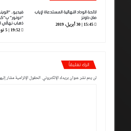
لائحة الوداد النهائية المستدعاة لإياب
فيديو.. “الوي
صان داونز
“دونور” بِ”كرا
15:45 | 30 أبريل، 2019
ذهاب نهائي ا
19:52 | 5 نوفمبر، 2023
اترك تعليقاً
لن يتم نشر عنوان بريدك الإلكتروني.
الحقول الإلزامية مشار إليها
ا
ل
ت
ع
ل