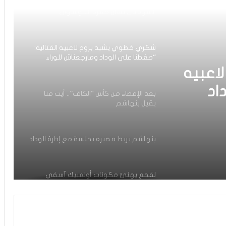
إدارة ن.بركان تنفي إدعاءات الهلال
السوداني بشأن حمزة الموساوي
شكري خطوي يشيد بروح لاعبيه القتالية:
“ضغطنا على الوداد ومارجعناش للوراء
وماعتمدناش على المرتدات”
اعبيه
اد
بعد الإقصاء من كأس “الكاف”.. أيت منا
يقيل بنهاشم
دناش
بنهاشم يربط مصيره بجلسة مع إدارة الوداد
لقجع يهنئ مكونات أولمبيك آسفي
بالتأهل التاريخي للفريق لنصف نهائي كأس
“الكاف” على حساب الوداد
للتاريخ.. أولمبيك آسفي يتأهل لنصف