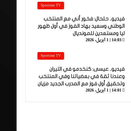
Sportime TV
فيديو.. حلحال: فخور أني مع المنتخب
الوطني وسعيد بهاد الفوز في أول ظهور
ليا ومستعدين للمونديال
14:03 | 1 أبريل، 2026
Sportime TV
فيديو.. عيسى: كنخدمو في التيران
وعندنا ثقة في بعضياتنا وفي المنتخب
وتحقيق أول فوز مع المدرب الجديد مزيان
14:01 | 1 أبريل، 2026