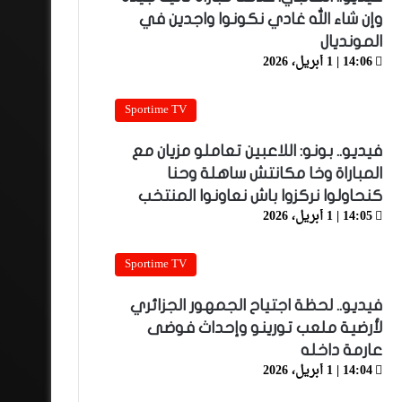
وإن شاء الله غادي نكونوا واجدين في
المونديال
14:06 | 1 أبريل، 2026
Sportime TV
فيديو.. بونو: اللاعبين تعاملو مزيان مع
المباراة وخا مكانتش ساهلة وحنا
كنحاولوا نركزوا باش نعاونوا المنتخب
14:05 | 1 أبريل، 2026
Sportime TV
فيديو.. لحظة اجتياح الجمهور الجزائري
لأرضية ملعب تورينو وإحداث فوضى
عارمة داخله
14:04 | 1 أبريل، 2026