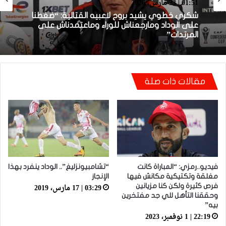
منافسات إفريقية
01:38 | 23 مارس، 2026
01:51 | 23 مارس، 2026
بعد الإقصاء من كأس “الكاف”.. أيت منا يقيل
بنهاشم
شكري خطوي يشيد بروح لاعبيه القتالية: “ضغطنا
على الوداد ومارجعناش للوراء وماعتمدناش على
مقالات ذات صلة
المرتدات”
فيديو..رمزي: “المباراة كانت
“تشامبيونزليغ”.. الوداد ينفرد بهذا
مغلقة وتكتيكية مكانش فيها
الإنجاز
03:29 | 17 مارس، 2019
فرص كثيرة ولكن كنا مزيانين
وحققنا التأهل للي جد مفتخرين
بيه”
22:19 | 1 نوفمبر، 2023