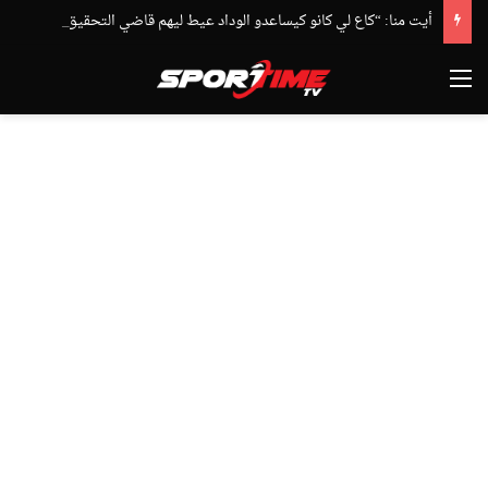
أيت منا: “كاع لي كانو كيساعدو الوداد عيط ليهم قاضي التحقيق.. دابا حتى شي واحد ما بقا باغي يعاون”
القائمة