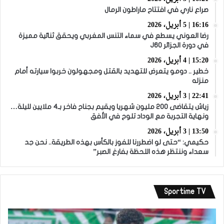
صراع ناري في افتتاح ماراطون الرمال
16:16 | 5 أبريل، 2026
رضا العوني يسطع في سماء التنس المغربي ويحقق ثنائية مميزة
في دورة الجزائر J60
15:20 | 4 أبريل، 2026
خطير .. دومو يتعرض للتهديد بالقتل ومجهولون خربوا سيارته أمام
منزله
22:41 | 3 أبريل، 2026
زياش يتقاضى 200 مليون شهريا ويقيم بجناح فاخر بـ4 ملايين لليلة…
ونهاية التجربة مع الوداد تلوح في الأفق
13:50 | 3 أبريل، 2026
حكيمي: “حتى لو اضطررنا للفوز بالكأس بهذه الطريقة.. نحن جد
سعداء وننتظر هذه اللحظة بفارغ الصبر”
Sportime TV