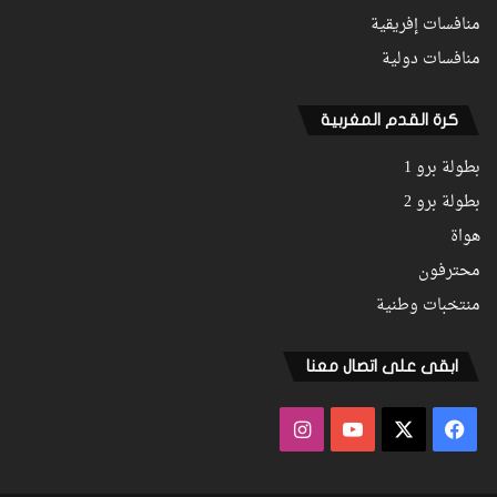
منافسات إفريقية
منافسات دولية
كرة القدم المغربية
بطولة برو 1
بطولة برو 2
هواة
محترفون
منتخبات وطنية
ابقى على اتصال معنا
فيسبوك
‫X
‫YouTube
انستقرام