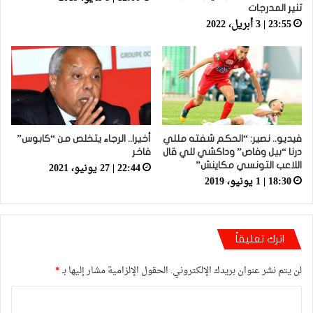
تنير المدرجات
23:55 | 3 أبريل، 2022
فيديو.. نصير: “الحكم شفته مللي
أخيرا.. الرجاء يتخلص من “كابوس”
درنا “بيل وفاص” وداكشي للي قال
فاخر
22:44 | 27 يونيو، 2021
اللاعب التونسي مكاينش”
18:30 | 1 يونيو، 2019
اترك تعليقاً
لن يتم نشر عنوان بريدك الإلكتروني.
الحقول الإلزامية مشار إليها بـ
*
ا