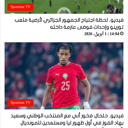
Sportime TV
فيديو.. لحظة اجتياح الجمهور الجزائري لأرضية ملعب
تورينو وإحداث فوضى عارمة داخله
14:04 | 1 أبريل، 2026
Sportime TV
فيديو.. حلحال: فخور أني مع المنتخب الوطني وسعيد
بهاد الفوز في أول ظهور ليا ومستعدين للمونديال