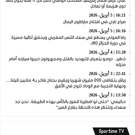
على عرش شمال إفريقيا: المنتخب الوطني لأقل من 17 سنة يتوج بطلا
دون هزيمة أو تعادل
16:21 | 5 أبريل، 2026
صراع ناري في افتتاح ماراطون الرمال
16:16 | 5 أبريل، 2026
رضا العوني يسطع في سماء التنس المغربي ويحقق ثنائية مميزة
في دورة الجزائر J60
15:20 | 4 أبريل، 2026
خطير .. دومو يتعرض للتهديد بالقتل ومجهولون خربوا سيارته أمام
منزله
22:41 | 3 أبريل، 2026
زياش يتقاضى 200 مليون شهريا ويقيم بجناح فاخر بـ4 ملايين لليلة…
ونهاية التجربة مع الوداد تلوح في الأفق
13:50 | 3 أبريل، 2026
حكيمي: “حتى لو اضطررنا للفوز بالكأس بهذه الطريقة.. نحن جد
سعداء وننتظر هذه اللحظة بفارغ الصبر”
Sportime TV