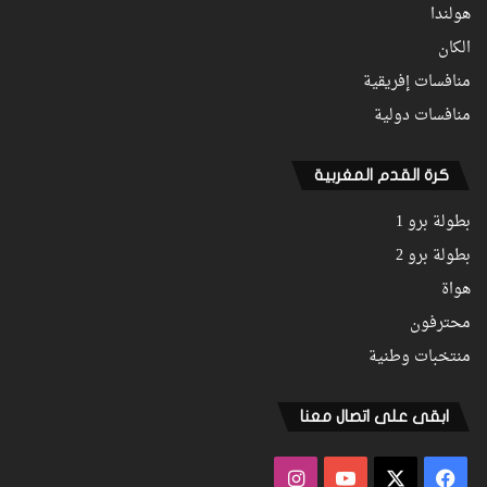
هولندا
الكان
منافسات إفريقية
منافسات دولية
كرة القدم المغربية
بطولة برو 1
بطولة برو 2
هواة
محترفون
منتخبات وطنية
ابقى على اتصال معنا
فيسبوك
‫X
‫YouTube
انستقرام