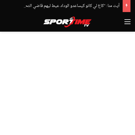
أيت منا: “كاع لي كانو كيساعدو الوداد عيط ليهم قاضي التحقيق.. دابا حتى شي واحد ما بقا باغي يعاون”
القائمة