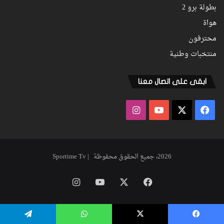
بطولة برو 2
هواة
محترفون
منتخبات وطنية
ابقى على اتصال معنا
فيسبوك
‫X
‫YouTube
انستقرام
2026، جميع الحقوق محفوظة | Sportime Tv
فيسبوك
‫X
‫YouTube
انستقرام
يسبوك
‫X
واتساب
تيلقرام