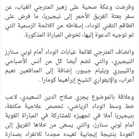
وفرضت وعكة صحية على زهير المترجي الغياب، عن
سفر بعثة الفريق الأحمر إلى نيجيريا، ما فرض على
الطاقم التقني للوداد، إسقاطه من اللائحة الرسمية التي
تم توجيه الدعوة إليها، لخوض المباراة المذكورة.
وانضاف المترجي لقائمة غيابات الوداد أمام لوبي ستارز
النيجيري، والتي تضم أيضا كل من أنس الأصباحي
والليبيري ويليام جيبور، إضافة إلى المدافعين نعيم
أعراب، والإيفواري الشيخ إبراهيما كومارا .
وعلاقة بالموضوع يجري صلاح الدين السعيدي، لاعب
خط وسط الوداد الرياضي، لحصص علاجية مكثفة،
بنيجيريا أملا في تجهيزه للمشاركة في المباراة القوية
أمام لوبي ستارز، والتي يسعى من خلاها الفريق إلى
العودة بنتيجة إيجابية تعيده مجددا للانفراد بصدارة