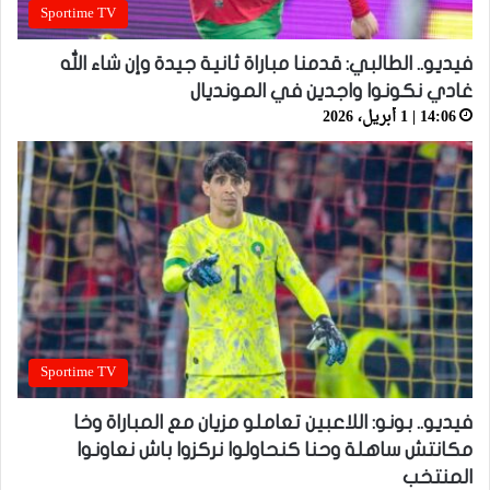
Sportime TV
فيديو.. الطالبي: قدمنا مباراة ثانية جيدة وإن شاء الله
غادي نكونوا واجدين في المونديال
14:06 | 1 أبريل، 2026
Sportime TV
فيديو.. بونو: اللاعبين تعاملو مزيان مع المباراة وخا
مكانتش ساهلة وحنا كنحاولوا نركزوا باش نعاونوا
المنتخب