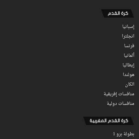
كرة القدم
إسبانيا
انجلترا
فرنسا
ألمانيا
إيطاليا
هولندا
الكان
منافسات إفريقية
منافسات دولية
كرة القدم المغربية
بطولة برو 1