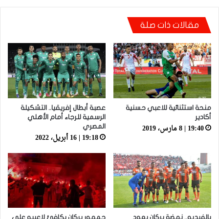
شكري خطوي يشيد بروح لاعبيه القتالية: “ضغطنا
على الوداد ومارجعناش للوراء وماعتمدناش على
مقالات ذات صلة
المرتدات”
منحة استثنائية للاعبي حسنية
عصبة أبطال إفريقيا.. التشكيلة
أكادير
الرسمية للرجاء أمام الأهلي
19:40 | 8 مارس، 2019
المصري
19:18 | 16 أبريل، 2022
بالفيديو.. نهضة بركان يعود
جمهور بركان يكافئ لاعبيه على