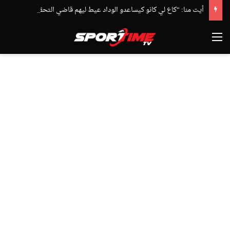
أيت منا: “كاع لي كانو كيساعدو الوداد عيط ليهم قاضي التحقيق.. دابا حتى شي واحد ما بقا باغي يعاون”
القائمة